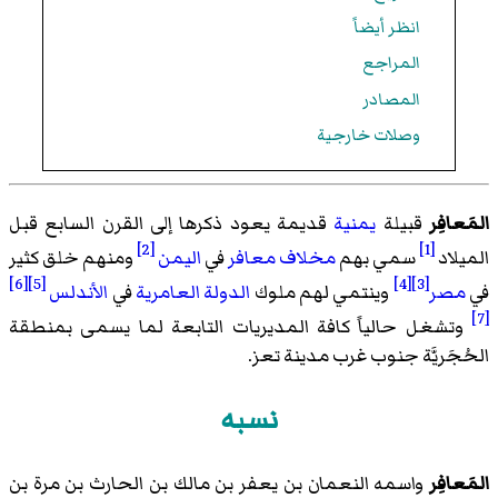
انظر أيضاً
المراجع
المصادر
وصلات خارجية
المَعافِر
قبيلة
يمنية
قديمة يعود ذكرها إلى القرن السابع قبل
[2]
[1]
الميلاد
سمي بهم
مخلاف معافر
في
اليمن
ومنهم خلق كثير
[6]
[5]
[4]
[3]
في
مصر
وينتمي لهم ملوك
الدولة العامرية
في
الأندلس
[7]
وتشغل حالياً كافة المديريات التابعة لما يسمى بمنطقة
الحُجَريَّة جنوب غرب مدينة تعز.
نسبه
المَعافِر
واسمه النعمان بن يعفر بن مالك بن الحارث بن مرة بن