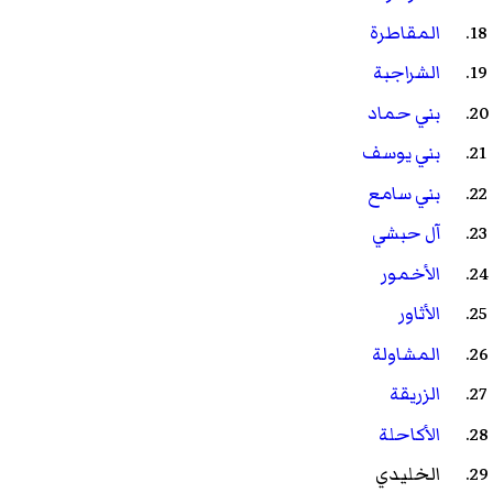
المقاطرة
الشراجبة
بني حماد
بني يوسف
بني سامع
آل حبشي
الأخمور
الأثاور
المشاولة
الزريقة
الأكاحلة
الخليدي