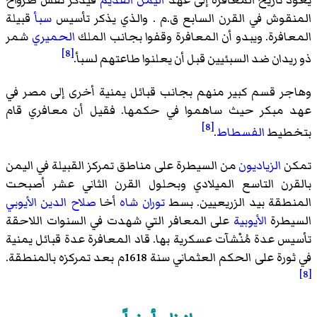
المنقوش في القرن السابع ق.م . والذي يذكر تأسيس
سبأ
قبيلة
المعافرة. ويبدو أن المعافرة وقفوا بجانب الملك
الحميري
شمر
[8]
ذو ريدان ضد السبئيين قبل أن يعلنوا طاعتهم لسبأ.
وهاجر قسم كبير منهم بجانب قبائل يمنية أخرى إلى مصر في
عهد مبكر حيث ساهموا في حكمها. فقيل أن معافري قام
[8]
بتخطيط
الفسطاط
.
تمكن
الزياديون
من السيطرة على مناطق تمركز القبيلة في اليمن
بالقرن التاسع الميلادي وبحلول القرن الثاني عشر أصبحت
المنطقة بيد
الزريعيين
. بسط
توران شاه
أخا
صلاح الدين الأيوبي
السيطرة
الأيوبية
على المعافر التي شهدت في السنوات اللاحقة
تأسيس عدة مُنْشآت عسكرية بها. قاد المعافرة عدة قبائل يمنية
في ثورة على الحكم العثماني سنة 1618م بعد تمركزه بالمنطقة.
[8]