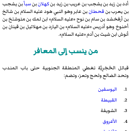
أدد بن زيد بن يشجب بن عريب بن زيد بن
كهلان
بن
سبأ
بن يشجب
بن يعرب بن
قحطان
بن عابر وهو النبي هود عليه السلام بن شالخ
بن أرفخشد بن سام بن نوح «عليه السلام» ابن لمك بن متوشلخ بن
أخنوخ وهو أدريس «عليه السلام» بن اليارد بن مهلائيل بن قينان بن
أنوش ابن شيث بن آدم «عليه السلام».
من ينسب إلى المعافر
قبائل الحُجَرِيَّة تغطي المنطقة الجنوبية حتى باب المندب
وتحد الضالع ولحج وتعز، وتضم:
اليوسفين
القبيطة
الشويفة
الأعروق