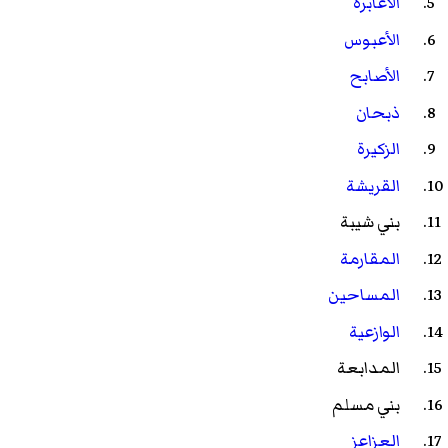
الأغابرة
الأعبوس
الأصابح
ذبحان
الزكيرة
القريشة
بني شيبة
المقارمة
المساحين
الوازعية
المدابعة
بني مسلم
العزاعز