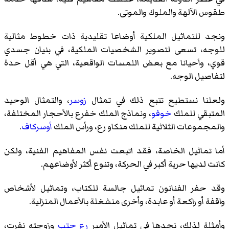
طقوس الآلهة والملوك والموتى.
ونجد للتماثيل الملكية أوضاعا تقليدية ذات خطوط مثالية
للوجه، تسعى لتصوير الشخصيات الملكية، في بنيان جسدي
قوي، وأحيانا مع بعض اللمسات الواقعية، التي هي أقل حدة
لتفاصيل الوجه.
ولعلنا نستطيع تتبع ذلك في تمثال
زوسر
، والتمثال الوحيد
المتبقي للملك
خوفو
، ونماذج الملك خفرع بالأحجار المختلفة،
والمجموعات الثلاثية للملك
منكاو رع
، ورأس الملك
أوسركاف
.
أما تماثيل الخاصة، فقد اتبعت نفس المفاهيم الفنية، ولكن
كانت لديها حرية أكبر في الحركة، وتنوع أكثر لأوضاعهم.
وقد حفر الفنانون تماثيل جالسة للكتاب، وتماثيل لأشخاص
واقفة أو راكعة أو عابدة، وأخرى منشغلة بالأعمال المنزلية.
وأمثلة لذلك، نجدها في تماثيل الأمير
رع حتب
وزوجته
نفرت
،