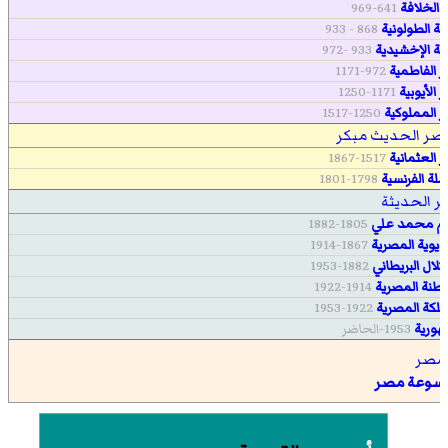
ة الخلافة
641-969
لة الطولونية
868 - 933
ولة الإخشيدية
933 -972
 الفاطمية
972-1171
 الأيوبية
1171-1250
 المملوكية
1250-1517
صر الحديث مبكر
 العثمانية
1517-1867
ملة الفرنسية
1798-1801
 الحديثة
 محمد علي
1805-1882
ديوية المصرية
1867-1914
تلال البريطاني
1882-1953
لطنة المصرية
1914-1922
ملكة المصرية
1922-1953
ورية
1953-الحاضر
سوعة مصر