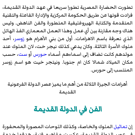
تطورت الحضارة المصرية تطورا سريعا في عهد الدولة القديمة،
فزادت قوتها عن طريق الحكومة المركزية والإدارة الفاعلة والتقنية
المتقدمة والكتابة الهيروغليفية المتطورة والفن الناهض. وليس
هناك وجه مقارنة بين أي عمل وهذا العمل المعماري الفذ الهائل
الذي نعرفة باسم الاهرامات. أول من بني الأهرام هو
زوسر
، أحد
ملوك الأسرة الثالثة. وكان يدعي كذلك
نيجر خت
، لان الملوك عند
مولدهم كانت تضاف إلى اسماءهم أسماء
حورس
أو
ست
، حسب
مكان الميلاد شمالا كان ام جنوبا. ونيتجر خيت هو اسم زوسر
المنتسب إلى حورس.
أهرامات الجيزة الثلاثة من أهم ما يميز عصر الدولة الفرعونية
القديمة
الفن في الدولة القديمة
إن
تماثيل
الملوك والخاصة، وكذلك اللوحات المصورة والمحفورة
في عصر الدولة القديمة، عكست مفاهيم فنية، هدفها خدمة