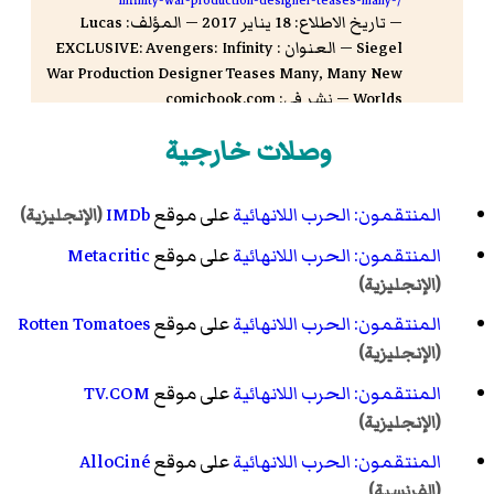
— تاريخ الاطلاع: 18 يناير 2017 — المؤلف: Lucas
Siegel — العنوان : EXCLUSIVE: Avengers: Infinity
War Production Designer Teases Many, Many New
Worlds — نشر في: comicbook.com
Dan Auty (April 27, 2018).
"Marvel's Avengers:
وصلات خارجية
Infinity War Reviews Roundup -- What Are The
Critics Saying?"
.
غيم سبوت
. مؤرشف من
الأصل
في 29
أبريل 2018
.
المنتقمون: الحرب اللانهائية
على موقع
IMDb
(الإنجليزية)
"خلال أيام فقط.. فيلم يحقق عائدات بـ 1.2 مليار دولار"
.
المنتقمون: الحرب اللانهائية
على موقع
Metacritic
سكاي نيوز عربية
. مؤرشف من
الأصل
في 12 ديسمبر 2019
.
(الإنجليزية)
"Anthony Mackie and Sebastian Stan Are Ready To
المنتقمون: الحرب اللانهائية
على موقع
Rotten Tomatoes
Fight Side By Side in 'Avengers: Infinity War"
.
News |
(الإنجليزية)
Marvel.com
(باللغة الإنجليزية). مؤرشف من
الأصل
في 27
أبريل 2018
.
المنتقمون: الحرب اللانهائية
على موقع
TV.COM
"Marvel Announces BLACK PANTHER, CAPTAIN
(الإنجليزية)
MARVEL, INHUMANS, AVENGERS: INFINITY WAR
المنتقمون: الحرب اللانهائية
على موقع
AlloCiné
Newsarama
.
Films, CAP & THOR 3 Subtitles"
(باللغة
(الفرنسية)