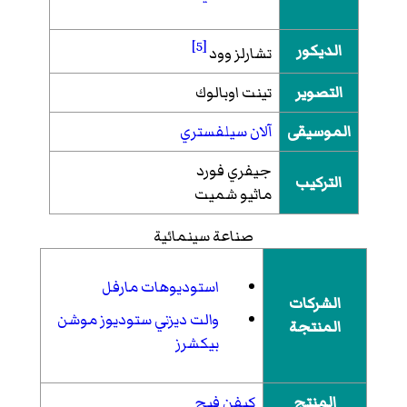
[5]
الديكور
تشارلز وود
التصوير
تينت اوبالوك
الموسيقى
آلان سيلفستري
جيفري فورد
التركيب
ماثيو شميت
صناعة سينمائية
استوديوهات مارفل
الشركات
والت ديزني ستوديوز موشن
المنتجة
بيكشرز
المنتج
كيفن فيج