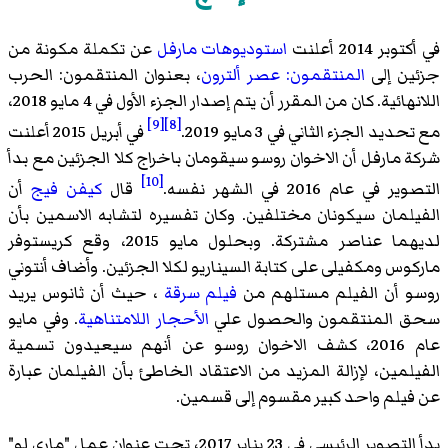
في أكتوبر 2014 أعلنت
استوديوهات مارفل
عن تكملة مكونة من
جزئين إلى
المنتقمون: عصر ألترون
، بعنوان المنتقمون: الحرب
اللانهائية. كان من المقرر أن يتم إصدار الجزء الأول في 4 مايو 2018،
[9]
[8]
مع تحديد الجزء الثاني في 3 مايو 2019.
في أبريل 2015 أعلنت
شركة مارفل أن الاخوان روسو سيقومان باخراج كلا الجزئين مع بدأ
[10]
التصوير في عام 2016 في الشهر نفسه.
قال
كيفن فيج
أن
الفيلمان سيكونان مختلفين. وكان تفسيره لتشابه الاسمين بأن
لديهما عناصر مشتركة. وبحلول مايو 2015، وقع كريستوفر
ماركوس ومكفيلى على كتابة السيناريو لكلا الجزئين. وأضاف أنتوني
روسو أن الفيلم مستلهم من
فيلم سرقة
، حيث أن ثانوس يريد
سحق المنتقمون والحصول علي
الأحجار اللامتناهية
. وفي مايو
عام 2016، كشف الاخوان روسو عن أنهم سيعيدون تسمية
الفيلمين، لإزالة المزيد من الاعتقاد الخاطئ بأن الفيلمان عبارة
عن فيلم واحد كبير مقسوم إلى قسمين.
بدأ التصوير الرئيسي في 23 يناير 2017، تحت عنوان عمل "ماري لو"