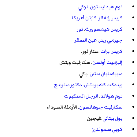
توم هيدليستون
.
لوكي
كريس إيفانز
.
كابتن أمريكا
كريس هيمسوورث
.
ثور
جيرمي رينر
.
عين الصقر
كريس برات
. ستار لور.
إليزابيث أولسن
. سكارليت ويتش
سيباستيان ستان
. باكي
بيندكت كامبرباتش
.
دكتور سترينج
توم هولاند
.
الرجل العنكبوت
سكارليت جوهانسون
.
الأرملة السوداء
بول بيتاني
.
فيجين
كوبي سمولدرز