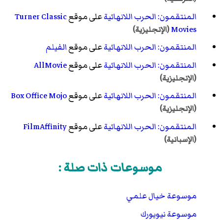
الإنجليزية). مؤرشف من
الأصل
في 12 يونيو 2018
.
المنتقمون: الحرب اللانهائية
على موقع
Turner Classic
"Joe & Anthony Russo to Direct 2-Part Marvel's
'Avengers: Infinity War' Event"
.
News | Marvel.com
Movies
(الإنجليزية)
(باللغة الإنجليزية). مؤرشف من
الأصل
في 15 نوفمبر 2017
.
المنتقمون: الحرب اللانهائية
على موقع
الفيلم
"المنتقمون: لعبة النهاية" يحطم الأرقام القياسية لإيرادات
المنتقمون: الحرب اللانهائية
على موقع
AllMovie
الأفلام"
(باللغة الإنجليزية). 2019-04-29. مؤرشف من
الأصل
في 01 مايو 2019
.
(الإنجليزية)
المنتقمون: الحرب اللانهائية
على موقع
Box Office Mojo
(الإنجليزية)
المنتقمون: الحرب اللانهائية
على موقع
FilmAffinity
(الإسبانية)
موسوعات ذات صلة :
موسوعة خيال علمي
موسوعة نيويورك