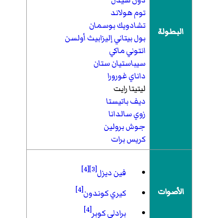
دون شيدل
توم هولاند
تشادويك بوسمان
البطولة
بول بيتاني
إليزابيث أولسن
انتوني ماكي
سيباستيان ستان
داناي غورورا
ليتيتا رايت
ديف باتيستا
زوي سالدانا
جوش برولين
كريس برات
[4]
[3]
فين ديزل
[4]
الأصوات
كيري كوندون
[4]
برادلي كوبر