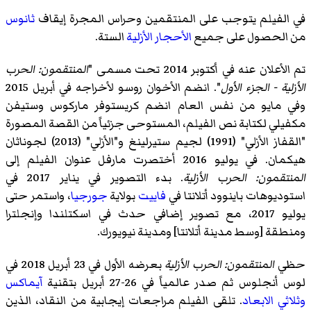
في الفيلم يتوجب على المنتقمين وحراس المجرة إيقاف
ثانوس
من الحصول على جميع
الأحجار الأزلية
الستة.
تم الأعلان عنه في أكتوبر 2014 تحت مسمى "
المنتقمون: الحرب
الأزلية - الجزء الأول
". انضم الأخوان روسو لأخراجه في أبريل 2015
وفي مايو من نفس العام انضم كريستوفر ماركوس وستيفن
مكفيلي لكتابة نص الفيلم، المستوحى جزئياً من القصة المصورة
"القفاز الأزلي" (1991) لجيم ستيرلينغ و"الأزلي" (2013) لجوناثان
هيكمان. في يوليو 2016 أختصرت مارفل عنوان الفيلم إلى
المنتقمون: الحرب الأزلية
. بدء التصوير في يناير 2017 في
استوديوهات باينوود أتلانتا في
فاييت
بولاية
جورجيا
، واستمر حتى
يوليو 2017، مع تصوير إضافي حدث في اسكتلندا وإنجلترا
ومنطقة [وسط مدينة أتلانتا] ومدينة نيويورك.
حظي
المنتقمون: الحرب الأزلية
بعرضه الأول في 23 أبريل 2018 في
لوس أنجلوس ثم صدر عالمياً في 26-27 أبريل بتقنية
آيماكس
وثلاثي الابعاد
. تلقى الفيلم مراجعات إيجابية من النقاد، الذين