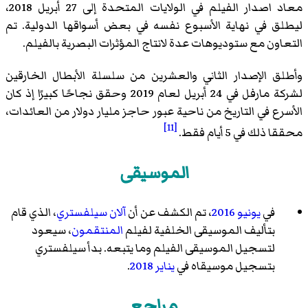
معاد اصدار الفيلم في الولايات المتحدة إلى 27 أبريل 2018،
ليطلق في نهاية الأسبوع نفسه في بعض أسواقها الدولية. تم
التعاون مع ستوديوهات عدة لانتاج المؤثرات البصرية بالفيلم.
وأطلق الإصدار الثاني والعشرين من سلسلة الأبطال الخارقين
لشركة مارفل في 24 أبريل لعام 2019 وحقق نجاحًا كبيرًا إذ كان
الأسرع في التاريخ من ناحية عبور حاجز مليار دولار من العائدات،
[11]
محققا ذلك في 5 أيام فقط.
الموسيقى
في
يونيو
2016
، تم الكشف عن أن
آلان سيلفستري
، الذي قام
بتأليف الموسيقى الخلفية لفيلم
المنتقمون
، سيعود
لتسجيل الموسيقى الفيلم وما يتبعه. بدأ سيلفستري
بتسجيل موسيقاه في
يناير
2018
.
مراجع