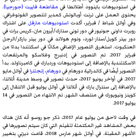
في استوديوهات باينوود أطلانطا في
مقاطعة فاييت (جورجيا)
.
يحتوى العمل على ترنت أوبالوتش كمدير للتصوير الفوتوغرافي.
وفي أوائل شباط / فبراير، أكدت
استوديوهات مارفل
على اشتراك
روبرت داوني جونيور في دور توني ستارك/أيرون مان، كريس برات في
دور بيتر كويل/ستار-لورد، وتوم هولاند في دور بيتر باركر/الرجل
العنكبوت. استغرق التصوير الإضافي مكانًا في اسكتلندا بدءًا من
فبراير 2017. تم التصوير في إدنبرج وغلاسكو والمرتفعات
الاسكتلندية بالإضافة إلى استوديوهات وردبارك في كامبرناولد. بدأ
التصوير أيضًا في كاتدرائية دورهام في
دورهام، إنجلترا
في أوائل مايو
2017. في أواخر يونيو 2017، حدث تصوير في وسط مدينة أتلانتا،
بالإضافة إلى سنترال بارك في أتلانتا في أوائل يوليو قبل الانتقال إلى
كوينز ونيويورك في منتصف الشهر. تم الانتهاء من التصوير في 14
يوليو 2017.
في وقت لاحق من يوليو عام 2017، ذكر جو روسو أنه كان هناك
بعض المشاهد غير المكتملة للفيلم التي كان سيتم تصويرها في
الأشهر المقبلة. في أوائل شهر مارس 2018، قامت ديزني بتغيير