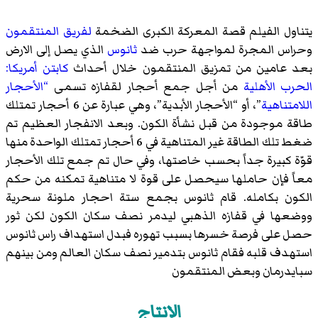
يتناول الفيلم قصة المعركة الكبرى الضخمة
لفريق المنتقمون
وحراس المجرة لمواجهة حرب ضد
ثانوس
الذي يصل إلى الارض
بعد عامين من تمزيق المنتقمون خلال أحداث
كابتن أمريكا:
الحرب الأهلية
من أجل جمع أحجار لقفازه تسمى
“الأحجار
اللامتناهية
”، أو “الأحجار الأبدية”، وهي عبارة عن 6 أحجار تمتلك
طاقة موجودة من قبل نشأة الكون. وبعد الانفجار العظيم تم
ضغط تلك الطاقة غير المتناهية في 6 أحجار تمتلك الواحدة منها
قوّة كبيرة جداً بحسب خاصتها، وفي حال تم جمع تلك الأحجار
معاً فإن حاملها سيحصل على قوة لا متناهية تمكنه من حكم
الكون بكامله. قام ثانوس بجمع ستة احجار ملونة سحرية
ووضعها في قفازه الذهبي ليدمر نصف سكان الكون لكن ثور
حصل على فرصة خسرها بسبب تهوره فبدل استهداف راس ثانوس
استهدف قلبه فقام ثانوس بتدمير نصف سكان العالم ومن بينهم
سبايدرمان وبعض المنتقمون
الإنتاج