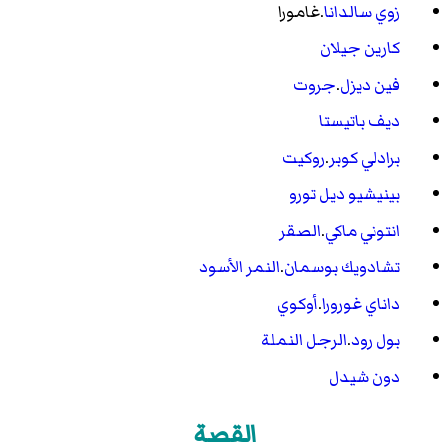
زوي سالدانا
.
غامورا
كارين جيلان
فين ديزل
.
جروت
ديف باتيستا
برادلي كوبر
.
روكيت
بينيشيو ديل تورو
انتوني ماكي
.
الصقر
تشادويك بوسمان
.
النمر الأسود
داناي غورورا
.
أوكوي
بول رود
.
الرجل النملة
دون شيدل
القصة