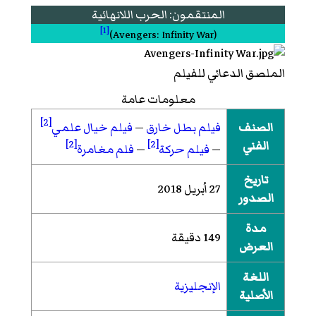
المنتقمون: الحرب اللانهائية
[1]
(
Avengers: Infinity War
)‏
الملصق الدعائي للفيلم
معلومات عامة
[2]
الصنف
فيلم بطل خارق
—
فيلم خيال علمي
الفني
[2]
[2]
—
فيلم حركة
—
فلم مغامرة
تاريخ
27 أبريل 2018
الصدور
مدة
149 دقيقة
العرض
اللغة
الإنجليزية
الأصلية