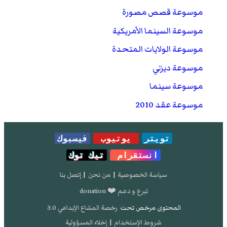
موسوعة قصص مصورة
موسوعة السينما الأمريكية
موسوعة الولايات المتحدة
موسوعة ديزني
موسوعة سينما
موسوعة عقد 2010
تويتر
يوتيوب
فيسبوك
انستقرام
تيك توك
سياسة الخصوصية
|
من نحن
|
إتصل بنا
تبرع و دعم ❤️ donation
المحتوى مرخص تحت
رخصة المشاع الإبداعي 3.0
شروط الإستخدام
|
إخلاء المسؤولية