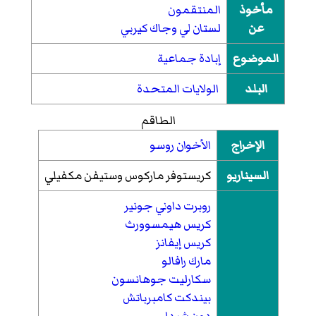
مأخوذ
المنتقمون
عن
لستان لي
وجاك كيربي
الموضوع
إبادة جماعية
البلد
الولايات المتحدة
الطاقم
الإخراج
الأخوان روسو
السيناريو
كريستوفر ماركوس وستيفن مكفيلي
روبرت داوني جونير
كريس هيمسوورث
كريس إيفانز
مارك رافالو
سكارليت جوهانسون
بيندكت كامبرباتش