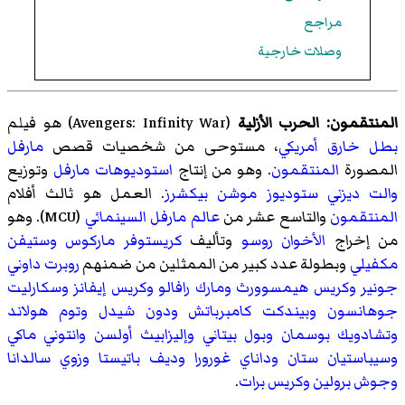
مراجع
وصلات خارجية
المنتقمون: الحرب الأزلية
(
Avengers: Infinity War
)‏ هو فيلم
بطل خارق
أمريكي
، مستوحى من شخصيات قصص
مارفل
المصورة
المنتقمون
. وهو من إنتاج
استوديوهات مارفل
وتوزيع
والت ديزني ستوديوز موشن بيكشرز
. العمل هو ثالث أفلام
المنتقمون
والتاسع عشر من
عالم مارفل السينمائي
(MCU). وهو
من إخراج
الأخوان روسو
وتأليف
كريستوفر ماركوس وستيفن
مكفيلي
وبطولة عدد كبير من الممثلين من ضمنهم
روبرت داوني
جونير
وكريس هيمسوورث
ومارك رافالو
وكريس إيفانز
وسكارليت
جوهانسون
وبيندكت كامبرباتش
ودون شيدل
وتوم هولاند
وتشادويك بوسمان
وبول بيتاني
وإليزابيث أولسن
وانتوني ماكي
وسيباستيان ستان
وداناي غورورا
وديف باتيستا
وزوي سالدانا
وجوش برولين
وكريس برات
.