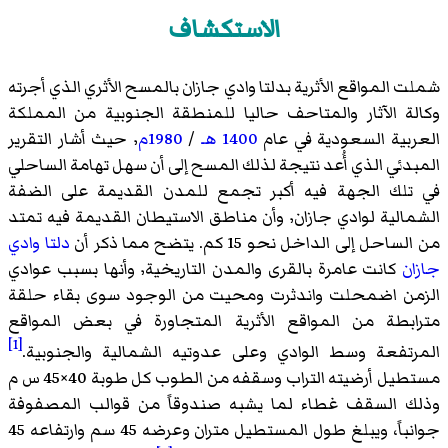
الاستكشاف
شملت المواقع الأثرية بدلتا وادي جازان بالمسح الأثري الذي أجرته
وكالة الآثار والمتاحف حاليا للمنطقة الجنوبية من المملكة
العربية السعودية في عام
1400 هـ
/
1980م
٬ حيث أشار التقرير
المبدئي الذي أُعد نتيجة لذلك المسح إلى أن سهل تهامة الساحلي
في تلك الجهة فيه أكبر تجمع للمدن القديمة على الضفة
الشمالية لوادي جازان٬ وأن مناطق الاستيطان القديمة فيه تمتد
من الساحل إلى الداخل نحو 15 كم. يتضح مما ذكر أن
دلتا وادي
جازان
كانت عامرة بالقرى والمدن التاريخية٬ وأنها بسبب عوادي
الزمن اضمحلت واندثرت ومحيت من الوجود سوى بقاء حلقة
مترابطة من المواقع الأثرية المتجاورة في بعض المواقع
[1]
المرتفعة وسط الوادي وعلى عدوتيه الشمالية والجنوبية.
مستطيل أرضيته التراب وسقفه من الطوب كل طوبة 40×45 س م
وذلك السقف غطاء لما يشبه صندوقاً من قوالب المصفوفة
جوانباً، ويبلغ طول المستطيل متران وعرضه 45 سم وارتفاعه 45