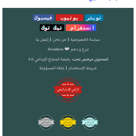
تويتر
يوتيوب
فيسبوك
انستقرام
تيك توك
سياسة الخصوصية
|
من نحن
|
إتصل بنا
تبرع و دعم ❤️ donation
المحتوى مرخص تحت
رخصة المشاع الإبداعي 3.0
شروط الإستخدام
|
إخلاء المسؤولية