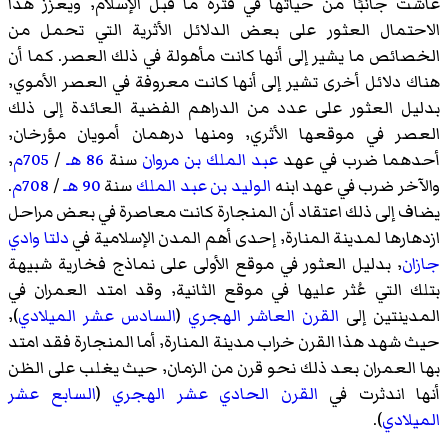
عاشت جانبًا من حياتها في فترة ما قبل الإسلام٬ ويعزز هذا
الاحتمال العثور على بعض الدلائل الأثرية التي تحمل من
الخصائص ما يشير إلى أنها كانت مأهولة في ذلك العصر. كما أن
هناك دلائل أخرى تشير إلى أنها كانت معروفة في العصر الأموي٬
بدليل العثور على عدد من الدراهم الفضية العائدة إلى ذلك
العصر في موقعها الأثري٬ ومنها درهمان أمويان مؤرخان٬
أحدهما ضرب في عهد
عبد الملك بن مروان
سنة
86 هـ
/
705م
٬
والآخر ضرب في عهد ابنه
الوليد بن عبد الملك
سنة
90 هـ
/
708م
.
يضاف إلى ذلك اعتقاد أن المنجارة كانت معاصرة في بعض مراحل
ازدهارها لمدينة المنارة٬ إحدى أهم المدن الإسلامية في
دلتا وادي
جازان
٬ بدليل العثور في موقع الأولى على نماذج فخارية شبيهة
بتلك التي عُثر عليها في موقع الثانية٬ وقد امتد العمران في
المدينتين إلى
القرن العاشر الهجري
(
السادس عشر الميلادي
)٬
حيث شهد هذا القرن خراب مدينة المنارة٬ أما المنجارة فقد امتد
بها العمران بعد ذلك نحو قرن من الزمان٬ حيث يغلب على الظن
أنها اندثرت في
القرن الحادي عشر الهجري
(
السابع عشر
الميلادي
).