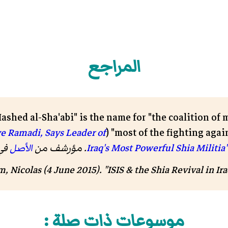
المراجع
ashed al-Sha'abi" is the name for "the coalition of
e Ramadi, Says Leader of
most of the fighting against I
Iraq's Most Powerful Shia Militia
الأصل
في 4 مارس
, Nicolas (4 June 2015). "ISIS & the Shia Revival in Ira
موسوعات ذات صلة :