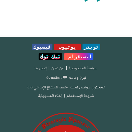
تويتر
يوتيوب
فيسبوك
انستقرام
تيك توك
سياسة الخصوصية
|
من نحن
|
إتصل بنا
تبرع و دعم ❤️ donation
المحتوى مرخص تحت
رخصة المشاع الإبداعي 3.0
شروط الإستخدام
|
إخلاء المسؤولية