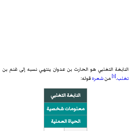
النابغة التغلبي هو الحارث بن عدوان ينتهي نسبه إلى غنم بن
[1]
تغلب
.
من
شعره
قوله:
النابغة التغلبي
معلومات شخصية
الحياة العملية