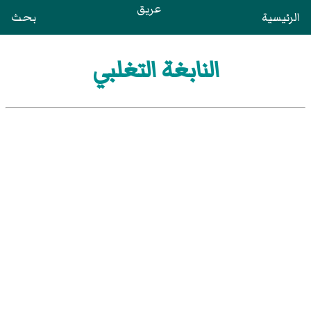
عريق
الرئيسية
بحث
النابغة التغلبي