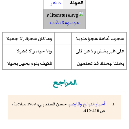
المهنة
شاعر
موسوعة الأدب
هجرت أمامة هجرا طويلا
وما كان هجرك إلا جميلا
على غير بغض ولا عن قلى
وإلا حياء وإلا ذهولا
بخلنا لبخلك قد تعلمين
فكيف يلوم بخيل بخيلا
المراجع
أخبار النوابغ وآثارهم
،
حسن السندوبي
، 1959 ميلادية،
ص 418-419.