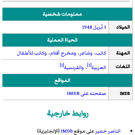
معلومات شخصية
الميلاد
1 أبريل
1948
الحياة العملية
المهنة
كاتب
،
وشاعر
،
ومخرج أفلام
،
وكاتب للأطفال
[1]
[1]
اللغات
العربية
،
والفرنسية
المواقع
صفحته على IMDB
IMDB
روابط خارجية
الناصر خمير
على موقع
IMDb
(الإنجليزية)