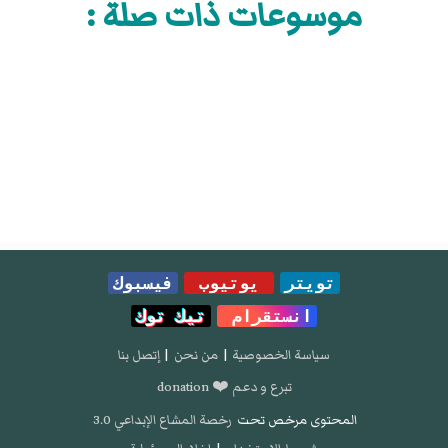
موسوعات ذات صلة :
تويتر
يوتيوب
فيسبوك
انستقرام
تيك توك
سياسة الخصوصية
|
من نحن
|
إتصل بنا
تبرع و دعم ❤️ donation
المحتوى مرخص تحت
رخصة المشاع الإبداعي 3.0