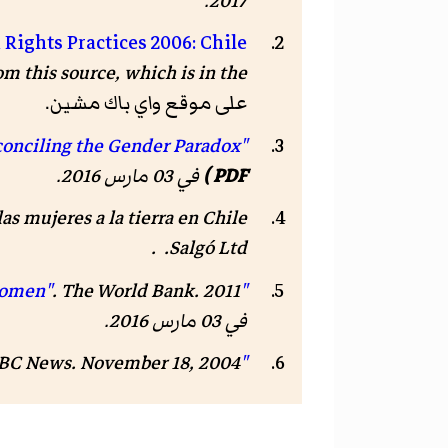
.
2017
Rights Practices 2006: Chile
om this source, which is in the
على موقع واي باك مشين.
"Chile: Reconciling the Gender Paradox"
PDF )
في 03 مارس 2016
.
as mujeres a la tierra en Chile
Salgó Ltd. .
"Women, business, and the law: creating economic opportunity for women"
. The World Bank. 2011. مؤرشف من
في 03 مارس 2016
.
"Chile introduces right to divorce"
. November 18, 2004. مؤرشف من
BC News