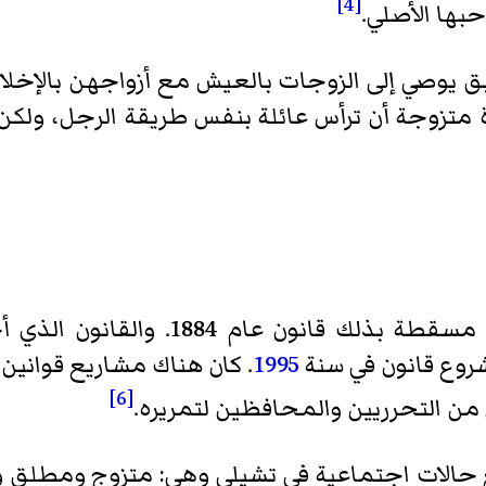
[4]
بها الأصلي.
ابق يوصي إلى الزوجات بالعيش مع أزواجهن بالإخل
أة متزوجة أن ترأس عائلة بنفس طريقة الرجل، ولكن
أجازت تشيلي الطلاق في عام 2004 مسقط
شروع قانون في سنة
1995
. كان هناك مشاريع قوانين
[6]
من التحرريين والمحافظين لتمريره.
ع حالات اجتماعية في تشيلي وهي: متزوج ومطلق