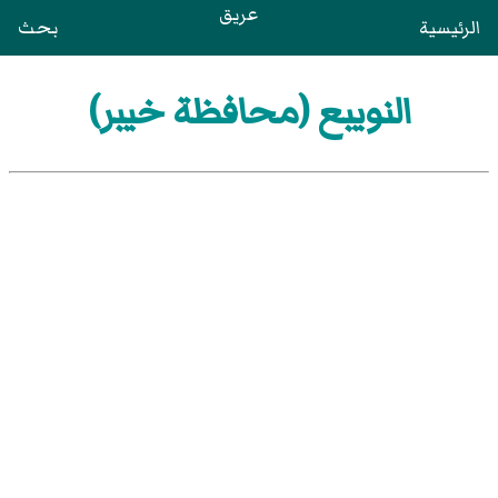
عريق
الرئيسية
بحث
النويبع (محافظة خيبر)