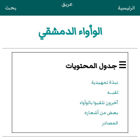
عريق
الرئيسية
بحث
الوأواء الدمشقي
☰ جدول المحتويات
نبذة تمهيدية
لقبــه
آخرون تلقبوا بالوأواء
بعض من أشعاره
المصادر