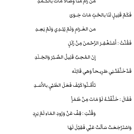
مَنْ رَامَ منَّا وِصَالاً مَاتَ بالكَـمَدِ
فَكَمْ قَتِيلٍ لَنَا بالحُبِّ مَاتَ جَـوَىَ
من الغَـرَامِ وَلَمْ يُبْـدِي وَلَمْ يَعِـدِ
فَقُلْتُ : أَسْتَغْفِـرَ الرَّحْمنَ مِنْ زَلَلٍ
إِنَ المُحِبَّ قَلِيلُ الصَّـبْرَ وَالجَـلَدِ
قَدْخَلَّفَتْـنِي طَرِيـحاً وَهي قَائِلَه
تَأَمَّـلُوا كَيْفَ فَعَلَ الظَبْيِ بالأَسَـدِ
فَقَالَ : خَلَّفْتُـهُ لَوْ مَاتَ مِنْ ظَمَأٍ
وَقُلْتِ : قِفْ عَنْ وَرُودِ المَاءِ لَمْ يَرِدِ
وَاسْتَرْجَعَتْ سَألَتْ عَنِّي فَقِيْلَ لَهَا