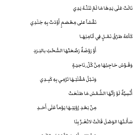
نَالَتْ عَلَى يَدِهَا مَا لَمْ تَنَلْـهُ يَدِي
نَقْشاً على مِعْصَمٍ أَوْدَتْ بِهِ جَلَدِي
كَأنـَّهُ طَرْقُ نَمْـلٍ فِي أنَامِلِهَـا
أَوْ رَوْضَةٌ رَصَّعَتْهَا السُّحْبُ بالبَـرَدِ
وَقَـوْسُ حَاجِبُهَا مِنْ كُلّ ِنَاحِيَـةٍ
وَنَـبْلُ مُقْلَتِـهَا تَرْمِي بِهِ كَبِـدِي
أُنْسِيَّةٌ لَوْ رَأتْهَا الشَّمْسُ مَا طَلَعَتْ
مِنْ بَعْدِ رُؤيَتِـهَا يَوْماً عَلَى أَحَـدِ
سَأَلـتُهَا الوَصْلَ قَالَتْ لاتُغَـرَّ بِنَا