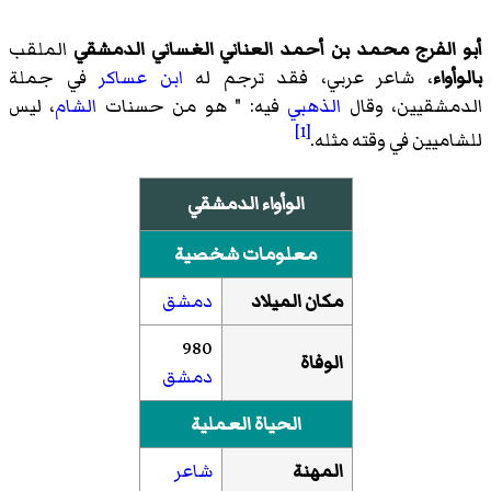
أبو الفرج محمد بن أحمد العناني الغساني الدمشقي
الملقب
بالوأواء
، شاعر عربي، فقد ترجم له
ابن عساكر
في جملة
الدمشقيين، وقال
الذهبي
فيه: " هو من حسنات
الشام
، ليس
[1]
للشاميين في وقته مثله.
الوأواء الدمشقي
معلومات شخصية
مكان الميلاد
دمشق
980
الوفاة
دمشق
الحياة العملية
المهنة
شاعر