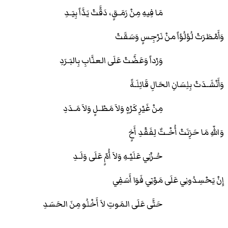
مَا فِيهِ مِنْ رَمَـقٍ، دَقَّتْ يَدَّاً بِيَـدِ
وَأَمْطَرَتْ لُؤلُؤاً منْ نَرْجِسٍ وَسَقَتْ
وَرْداً وَعَضَّتْ عَلَى العنَّابِ بِالبَـرَدِ
وَأَنْشَـدَتْ بِلِسَانِ الحَالِ قَائِلَـةً
مِنْ غَيْرِ كَرْهٍ وَلاَ مَطْـلٍ وَلاَ مَـدَدِ
وَاللّهِ مَا حَزِنَتْ أُخْـتٌ لِفَقْدِ أَخٍ
حُـزْنِي عَلَيْـهِ وَلاَ أُمٍّ عَلَى وَلَـدِ
إِنْ يَحْسِدُونِي عَلَى مَوْتِي فَوَا أَسَفِي
حَتَّى عَلَى المَوتِ لاَ أَخْلُو مِنَ الحَسَدِ