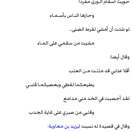
حويتُ أسقام الـورى مفرداً
وحازها النـاس بأسـمـاءِ
لو شئت أن أمشي لفرط الضنى..
مشيت من سقمي على المـاءِ
وقال أيضا:
أقلا عتابي قد مللـت مـن العتب
يطيعكما لفظي ويعصيكمـا قلبـي
لقد أخصبت في الخد مني مدامع
وقلبي من صبري على غاية الجدب
وقال في قصيدة له نسبت
ليزيد بن معاوية
: