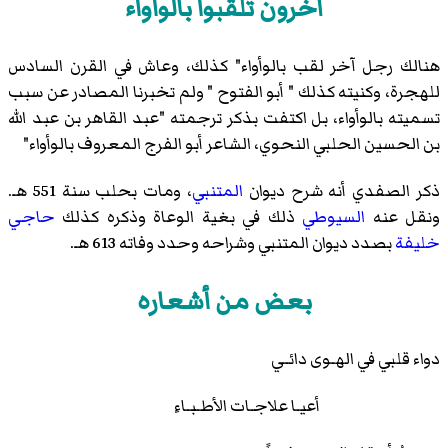
آخرون تلقبوا بالوأواء
هنالك رجل آخر لقب بالوأواء" كذلك، وعاش في القرن السادس
للهجرة، وكنيته كذلك " أبو الفتوح " ولم تخبرنا المصادر عن سبب
تسميته بالوأواء، بل اكتفت بذكر ترجمته "عبد القاهر بن عبد الله
بن الحسين الحلبي النحوي، الشاعر أبو الفرج المعروف بالوأواء"
ذكر الصفدي أنه شرح ديوان
المتنبي
، ومات بحلب سنة 551 هـ.
ونقل عنه
السيوطي
ذلك في بغية الوعاة وذكره كذلك
حاجي
خليفة
بصدد ديوان المتنبي وشراحه وحدد وفاته 613 هـ.
بعض من أشعاره
دواء قلبي في الهـوى دائـي
أعيـا علاجـات الأطـبـاءِ