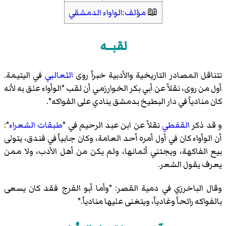
📖
مؤلف:الواواء الدمشقي
لقبــه
تتناقل المصادر التاريخية والأدبية خبراً روى
الثعالبي
في اليتيمة.
أول من روى، نقلاً عن
أبي بكر الخوارزمي
أن لقب "الوأواء علق به لأنه
كان منادياً في دار البطيخ بدمشق ينادي على الفواكه".
و قد ذكر
القفطي
نقلاً عن ابن عبد الرحيم في "
طبقات الشعراء
":
أن الوأواء كان في أول أمره أحد العامة، وكان جابياً في فندق، يتولى
بيع الفاكهة، ويجتني أثمانها، ولم يكن من أهل الأدب، ولا ممن
يعرف يقول الشعر.
وقال الباخرزي في
دمية القصر
: "وأما أبو الفرج فقد كان يسعى
بالفواكه رائحاً وغادياً، ويتغنى عليها منادياً."