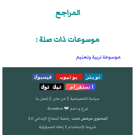
المراجع
موسوعات ذات صلة :
موسوعة تربية وتعليم
تويتر
يوتيوب
فيسبوك
انستقرام
تيك توك
سياسة الخصوصية
|
من نحن
|
إتصل بنا
تبرع و دعم ❤️ donation
المحتوى مرخص تحت
رخصة المشاع الإبداعي 3.0
شروط الإستخدام
|
إخلاء المسؤولية