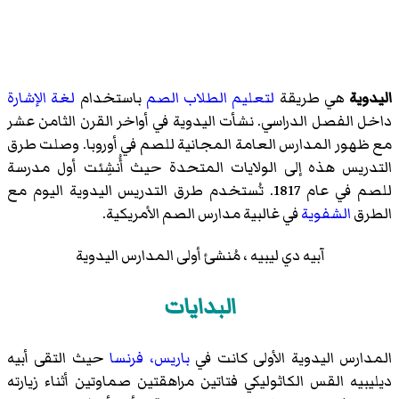
اليدوية
هي طريقة
لتعليم الطلاب الصم
باستخدام
لغة الإشارة
داخل الفصل الدراسي. نشأت اليدوية في أواخر القرن الثامن عشر
مع ظهور المدارس العامة المجانية للصم في أوروبا. وصلت طرق
التدريس هذه إلى الولايات المتحدة حيث أُنشِئت أول مدرسة
للصم في عام 1817. تُستخدم طرق التدريس اليدوية اليوم مع
الطرق
الشفوية
في غالبية مدارس الصم الأمريكية.
آبيه دي ليبيه
، مُنشئ أولى المدارس اليدوية
البدايات
المدارس اليدوية الأولى كانت في
باريس، فرنسا
حيث التقى
أبيه
ديليبيه
القس الكاثوليكي فتاتين مراهقتين صماوتين أثناء زيارته