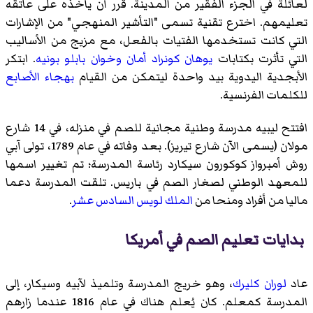
لعائلة في الجزء الفقير من المدينة. قرر أن يأخذه على عاتقه
تعليمهم. اخترع تقنية تسمى "التأشير المنهجي" من الإشارات
التي كانت تستخدمها الفتيات بالفعل، مع مزيج من الأساليب
التي تأثرت بكتابات
يوهان كونراد أمان
وخوان بابلو بونيه
. ابتكر
الأبجدية اليدوية بيد واحدة ليتمكن من القيام
بهجاء الأصابع
للكلمات الفرنسية.
افتتح ليبيه مدرسة وطنية مجانية للصم في منزله، في 14 شارع
مولان (يسمى الآن شارع تيريز). بعد وفاته في عام 1789، تولى
آبي
روش أمبرواز كوكورون سيكارد
رئاسة المدرسة؛ تم تغيير اسمها
للمعهد الوطني لصغار الصم في باريس
. تلقت المدرسة دعما
ماليا من أفراد ومنحا من
الملك لويس السادس عشر
.
بدايات تعليم الصم في أمريكا
عاد
لوران كليرك
، وهو خريج المدرسة وتلميذ لآبيه وسيكار، إلى
المدرسة كمعلم. كان يُعلم هناك في عام 1816 عندما زارهم