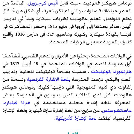
توماس هوبكنز غالوديت
حيث قابل
أليس كوجزويل
، البالغة من
العمر حينذاك 9 سنوات، والتي لم تكن تعرف أي شكل من أشكال
نظم التواصل. تعلم غالوديت نظريات سيكارد وبدأ في تدريس
أليس. سافر بعدها إلى أوروبا في مايو 1815 وحضر المظاهرات في
فرنسا بقيادة سيكارد وكليرك
وماسيو
. عاد في مارس 1816 وأقنع
كليرك بالعودة معه إلى الولايات المتحدة.
في الولايات المتحدة، بحثوا عن الأموال والدعم الشعبي. أنشآ معًا
أول مدرسة للصم في الولايات المتحدة في 15 أبريل 1817 في
هارتفورد، كونيتيكت
. سميت
بملجأ كونيتيكت لتعليم وتدريب
الصم والبكم
. درّست المدرسة
بلغة الإشارة الفرنسية
ونسخة من
إشارات دي لابيه المنهجية التي درّسها كليرك وتوماس هوبكنز
غالوديت. كان لدى الطلاب الذين يدرسون في المدرسة بعض
المعرفة بلغة إشارة محلية مستخدمة في
مارثا فينيارد،
ماساتشوستس
. من مزيج من
لغة إشارة مارثا فينيارد
ولغة الإشارة
الفرنسية، انبثقت
لغة الإشارة الأمريكية
.