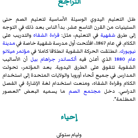
التراجع
ظل التعليم اليدوي الوسيلة الأساسية لتعليم الصم حتى
الستينيات من القرن التاسع عشر. بدأ الناس بعد ذلك في التوجه
إلى طرق
شفهية
في التعليم، مثل:
قراءة الشفاه
والتدريب على
الكلام. في عام 1867، افتُتحت أول مدرسة شفهية خاصة في
مدينة
نيويورك
. انطلقت الحركة الشفوية انطلاقا كاملا في
مؤتمر ميلانو
عام 1880
الذي أعلن فيه
ألكساندر جراهام بيل
أن الأساليب
الشفوية تتفوق على الطرق اليدوية. بعد المؤتمر، تحولت
المدارس في جميع أنحاء أوروبا والولايات المتحدة إلى استخدام
الكلام وقراءة الشفاه، ومنعت استخدام لغة الإشارة في الفصل
الدراسي. دخل
مجتمع الصم
ما يسميه البعض "العصور
المظلمة".
إحياء
وليام ستوكي