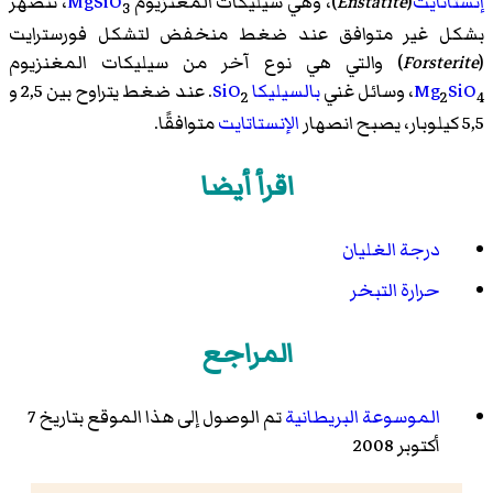
إنستاتايت
(
Enstatite
)، وهي
سيليكات المغنزيوم
O
Si
Mg
، تنصهر
3
بشكل غير متوافق عند ضغط منخفض لتشكل
فورسترايت
(
Forsterite
) والتي هي نوع آخر من
سيليكات المغنزيوم
O
Si
Mg
، وسائل غني
بالسيليكا
O
Si
. عند ضغط يتراوح بين 2,5 و
2
2
4
5,5 كيلوبار، يصبح انصهار
الإنستاتايت
متوافقًا.
اقرأ أيضا
درجة الغليان
حرارة التبخر
المراجع
الموسوعة البريطانية
تم الوصول إلى هذا الموقع بتاريخ 7
أكتوبر 2008