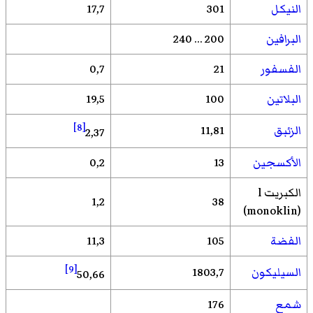
النيكل
301
17,7
البرافين
200 ... 240
الفسفور
21
0,7
البلاتين
100
19,5
[8]
الزئبق
11,81
2,37
الأكسجين
13
0,2
الكبريت l
1,2
38
(monoklin)
الفضة
105
11,3
[9]
السيليكون
1803,7
50,66
شمع
176