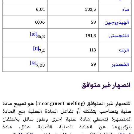
ماء
333,5
6,01
الهيدروجين
59
0,06
[10]
التنجستن
191,3
35,2
[11]
الزنك
113
7,4
[12]
القصدير
59
7,03
انصهار غير متوافق
الانصهار غير المتوافق (
Incongruent melting
)‏ هو تمييع مادة
صلبة يتصاحب بتفكك أو تفاعل المادة الصلبة مع المادة
المنصهرة لتعطي مادة صلبة أخرى وطور سائل يختلفان
بتركيبهما عن المادة الصلبة الأصلية. مثال، مادة