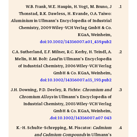
W.B. Frank, W.E. Haupin, H. Vogt, M. Bruno, J
Thonstad, R.K. Dawless, H. Kvande, O.A. Taiwo:
Aluminium
in Ullmann's Encyclopedia of Industrial
Chemistry, 2009 Wiley-VCH Verlag GmbH & Co.
KGaA, Weinheim,
doi
:
10.1002/14356007.a01_459.pub2
C.A. Sutherland, E.F. Milner, R.C. Kerby, H. Teindl, A.
Melin, H.M. Bolt:
Lead
in Ullmann's Encyclopedia
of Industrial Chemistry, 2006 Wiley-VCH Verlag
GmbH & Co. KGaA, Weinheim,
doi
:
10.1002/14356007.a15_193.pub2
J.H. Downing, P.D. Deeley, R. Fichte:
Chromium and
Chromium Alloys
in Ullmann's Encyclopedia of
Industrial Chemistry, 2005 Wiley-VCH Verlag
GmbH & Co. KGaA, Weinheim,
.
doi
:
10.1002/14356007.a07 043
K.-H. Schulte-Schrepping, M. Piscator:
Cadmium
and Cadmium Compounds
in Ullmann's