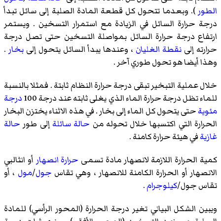
الطور
). وبعدما تتحول كل قطعة المادة الصلبة إلى سائل تبدأ
درجة حرارة السائل في الزيادة مع استمرار التسخين . ويستمر
ارتفاع درجة حرارة السائل بمواصلة التسخين حتى تصل درجة
حرارته إلى
نقطة الغليان
، وعندها يبدأ السائل يتحول إلى
بخار
.
وهذا أيضا هو تحول طوري آخر .
خلال عملية التبخير تبقى درجة حرارة النظام ثابتة . فمثلا بالنسبة
للماء تظل درجة حرارة الماء الذي يغلى ثابته عند درجة 100
درجة
مئوية
حتى يتحول كل الماء إلى بخار . في هذه الاثناء يختزن البخار
الحرارة التي اكتسبها خلال تحوله من
حالة سائلة
إلى طور
حالة
غازية
في هيئة حرارة كامنة .
كمية الحرارة اللازمة لانصهار مادة تسمى
حرارة انصهار
أو
انثالبي
الانصهار
أو الحرارة الكامنة للانصهار ، وهي تقاس
جول
/
مول
، أو
تقاس جول/
كيلوجرام
.
ويبين الشكل البياني تغير درجة الحرارة (المحور الرأسي) للمادة