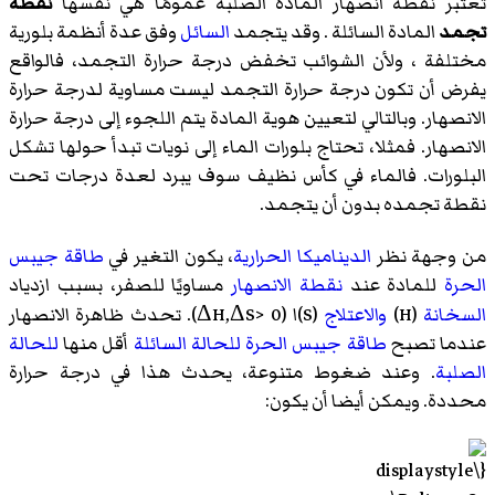
تعتبر نقطة انصهار المادة الصلبة عمومًا هي نفسها
نقطة
تجمد
المادة السائلة . وقد يتجمد
السائل
وفق عدة أنظمة بلورية
مختلفة ، ولأن الشوائب تخفض درجة حرارة التجمد، فالواقع
يفرض أن تكون درجة حرارة التجمد ليست مساوية لدرجة حرارة
الانصهار. وبالتالي لتعيين هوية المادة يتم اللجوء إلى درجة حرارة
الانصهار. فمثلا، تحتاج بلورات الماء إلى نويات تبدأ حولها تشكل
البلورات. فالماء في كأس نظيف سوف يبرد لعدة درجات تحت
نقطة تجمده بدون أن يتجمد.
من وجهة نظر
الديناميكا الحرارية
، يكون التغير في
طاقة جيبس
الحرة
للمادة عند
نقطة الانصهار
مساويًا للصفر، بسبب ازدياد
السخانة
(H)
والاعتلاج
(S)ا (ΔH,ΔS> 0). تحدث ظاهرة الانصهار
عندما تصبح
طاقة جيبس الحرة
للحالة السائلة
أقل منها
للحالة
الصلبة
. وعند ضغوط متنوعة، يحدث هذا في درجة حرارة
محددة. ويمكن أيضا أن يكون: