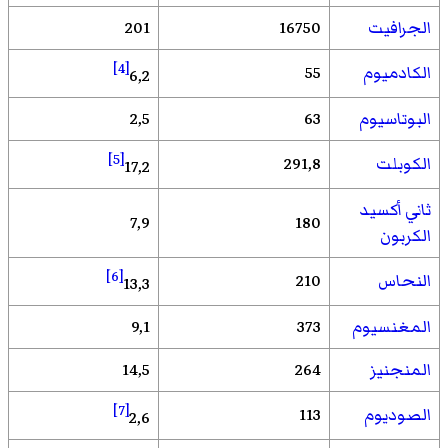
الجرافيت
16750
201
[4]
الكادميوم
55
6,2
البوتاسيوم
63
2,5
[5]
الكوبلت
291,8
17,2
ثاني أكسيد
7,9
180
الكربون
[6]
النحاس
210
13,3
المغنسيوم
373
9,1
المنجنيز
264
14,5
[7]
الصوديوم
113
2,6