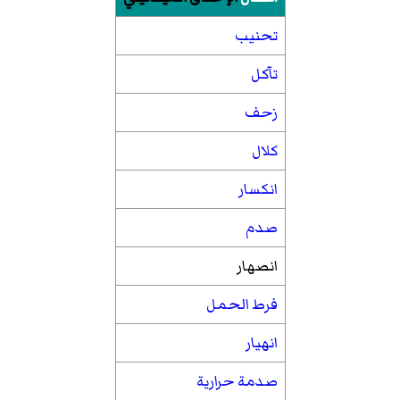
تحنيب
تآكل
زحف
كلال
انكسار
صدم
انصهار
فرط الحمل
انهيار
صدمة حرارية