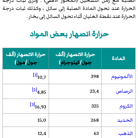
الصلبة مع زمن التسخين (المحور الأفقي) . ونرى ثبات درجة
الحرارة عند تحول المادة الصلبة إلى سائل ، وكذلك ثبات درجة
الحرارة عند نقطة الغليان أثناء تحول السائل إلى بخار .
حرارة انصهار بعض المواد
حرارة الانصهار (ألف
حرارة الانصهار (ألف
المادة
جول
/
كيلوجرام
)
جول
/
مول
)
[1]
الألمونيوم
398
10,7
[2]
الرصاص
23,4
4,85
[3]
الكروم
325
16,93
الحديد
268
15,0
الذهب
63
12,4