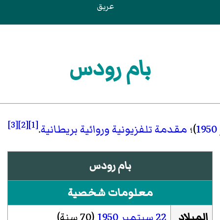
عريق
بام رودس
[3]
[2]
[1]
1950
)؛
مقدمة تلفزيونية
وروائية
بريطانية
.
بام رودس
معلومات شخصية
الميلاد
22 سبتمبر
1950
(70 سنة)