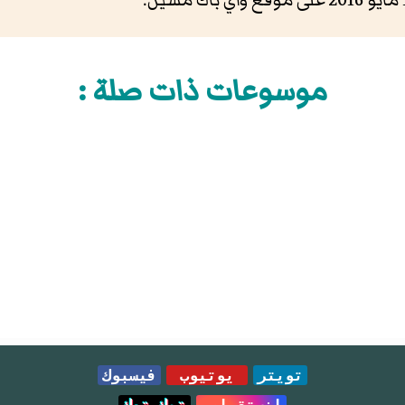
موسوعات ذات صلة :
تويتر
يوتيوب
فيسبوك
انستقرام
تيك توك