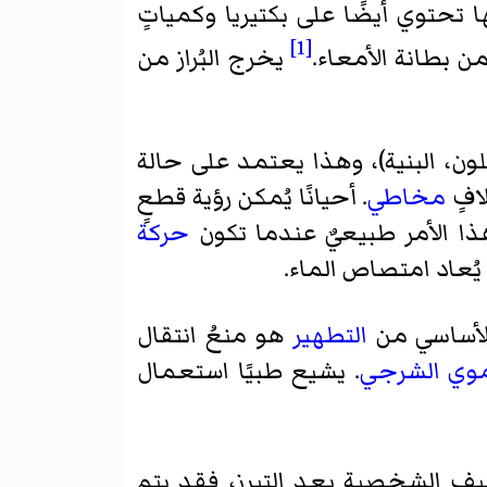
 تحتوي أيضًا على بكتيريا وكمياتٍ
[1]
 من بطانة الأمعاء.
يخرج البُراز من
ون، البنية)، وهذا يعتمد على حالة
افٍ
مخاطي
. أحيانًا يُمكن رؤية قطعٍ
هذا الأمر طبيعيٌ عندما تكون
حركة
يُعاد امتصاص الماء.
الأساسي من
التطهير
هو منعُ انتقال
موي الشرجي
. يشيع طبيًا استعمال
ف الشخصية بعد التبرز، فقد يتم