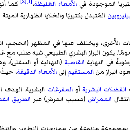
[2]
[1]
كتيريا الموجودة في
الأمعاء الغليظة
،
كما أنها
بيليروبين
المُتبدل بكتيريًا والخلايا الظهارية الميتة
ت الأُخرى، ويختلف عنها في المظهر (الحجم، الل
مًا. يكون البراز البشري الطبيعي شبه صلب مع غل
طوبةً في النهاية
القاصية
(النهائية أو السفلى)، و
ود البراز من
المستقيم
إلى
الأمعاء الدقيقة
، حيثُ 
ف
الفضلات البشرية
أو
المفرغات
البشرية. الهدف 
انتقال
الممراض
(مسبب المرض) عبر
الطريق الف
مجموعةٍ متنوعة من ممارسات التطهير والتنظي