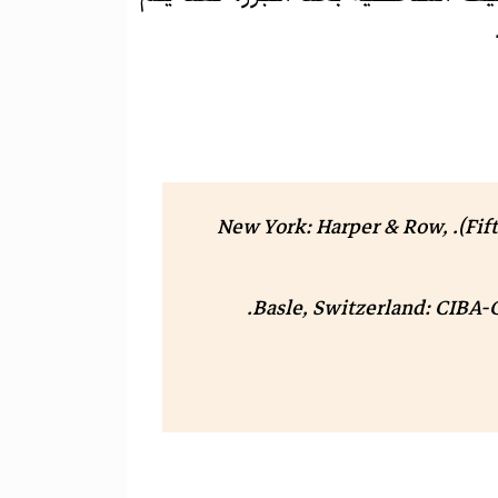
(الطبعة Fifth). New York: Harper & Row,
(الطبعة Seventh). Basle, Switzerland: CIBA-GEIGY Ltd.