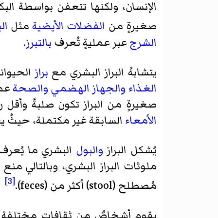
الإنسان، ولكنها تتعفن بواسطة الب
صغيرةٍ من
الفضلات الأيضية
مثل
ال
الشرج
عبر عمليةٍ تُعرف
بالتبرز
.
يتشابهُ البراز البشري مع
براز
الحيوانا
الغذاء
والجهاز الهضمي
والصحة
عمو
صغيرةٍ من البراز تكون صلبةً وأقل ر
الأمعاء
السابقة غير مكتملة، حيثُ يع
يُشكل البراز
والبول
البشري ما يُعر
ملوثات البراز البشري، وبالتالي منع 
[3]
مُصطلح (stool) أكثر من (feces).
يقوم أشخاصٌ من ثقافات مختلفة ب