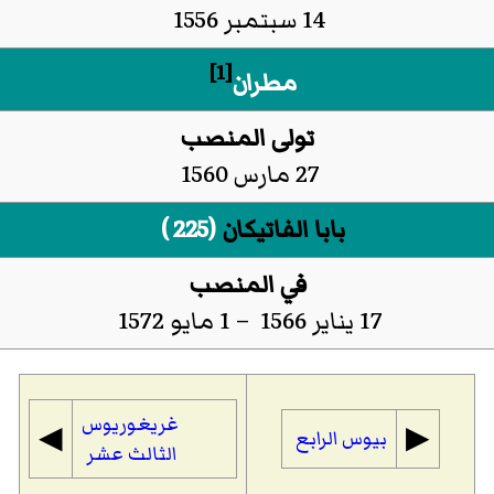
14 سبتمبر 1556
[1]
مطران
تولى المنصب
27 مارس 1560
بابا الفاتيكان
(225 )
في المنصب
17 يناير 1566 – 1 مايو 1572
غريغوريوس
◀︎
▶︎
بيوس الرابع
الثالث عشر