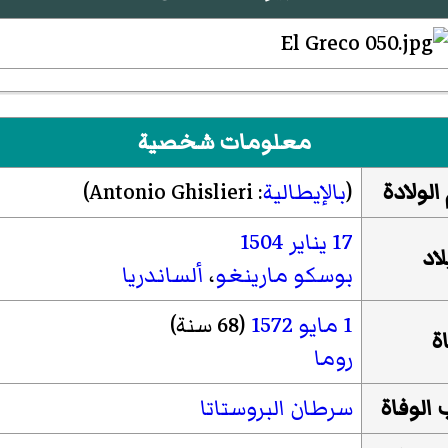
معلومات شخصية
الولادة
(
بالإيطالية
:
Antonio Ghislieri
)‏
17 يناير
1504
اد
بوسكو مارينغو
،
ألساندريا
1 مايو
1572
(68 سنة)
ة
روما
الوفاة
سرطان البروستاتا