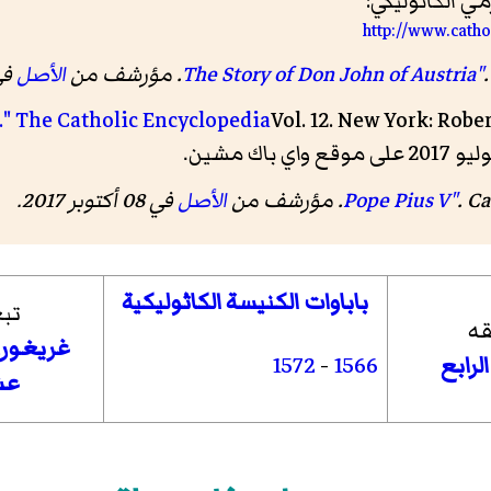
 الكاثوليكي:
http://www.catho
الأصل
في 21 يو
V." The Catholic Encyclopedia
Vol. 12. New York: Robe
ف من
الأصل
في 08 أكتوبر 2017
.
باباوات الكنيسة الكاثوليكية
تب
ه
غريغوري
لرابع
1572
-
1566
عش