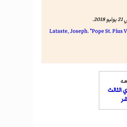
ليو 2018
.
Lataste, Joseph. "Pope St. Pius 
عه
 الثالث
ر