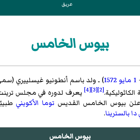
عريق
بيوس الخامس
1 مايو
1572
[4]
[3]
[2]
يعرف لدوره في مجلس ترين
ة. أعلن بيوس الخامس القديس
توما الأكويني
طبيبً
دا بالسترينا
.
بيوس الخامس