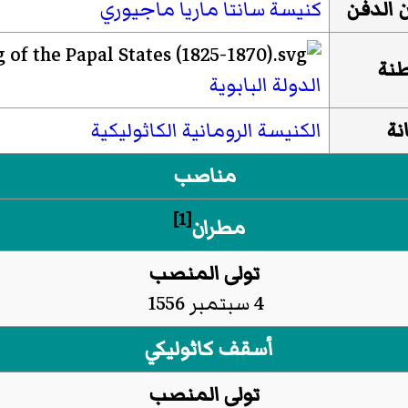
 الدفن
كنيسة سانتا ماريا ماجيوري
نة
الدولة البابوية
نة
الكنيسة الرومانية الكاثوليكية
مناصب
[1]
مطران
تولى المنصب
4 سبتمبر 1556
أسقف كاثوليكي
تولى المنصب