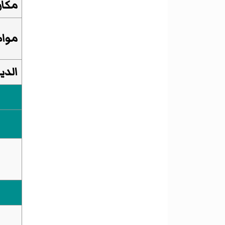
مكان
مواط
الديا