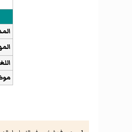
المد
المه
اللغ
موظ