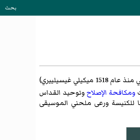
بحث
) ـ ولد باسم أنطونيو غيسلييري (سمي منذ عام 1518 ميكيلي غيسيلييري)
ت
ومكافحة الإصلاح
وتوحيد القداس
ا للكنيسة ورعى ملحني الموسيقى