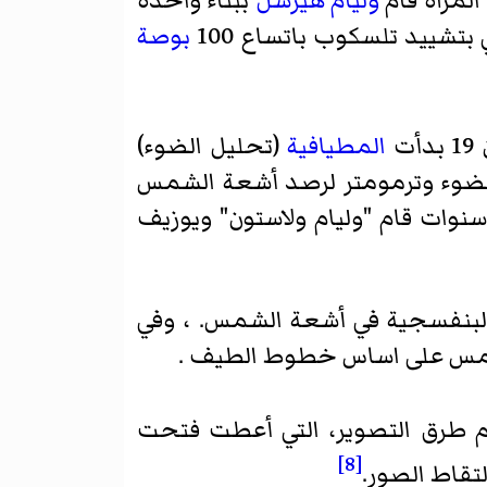
لمرآة قام
وليام هيرشل
ببناء واحدة
بتشييد تلسكوب باتساع 100
بوصة
ت
المطيافية
(تحليل الضوء)
 لتحليل الضوء وترمومتر لرصد أشعة الشمس
نوات قام "وليام ولاستون" ويوزيف
وق البنفسجية في أشعة الشمس. ، وفي
 19 بدأ استخدام طرق التصوير، التي أعطت فتحت
[8]
تقاط الصور.