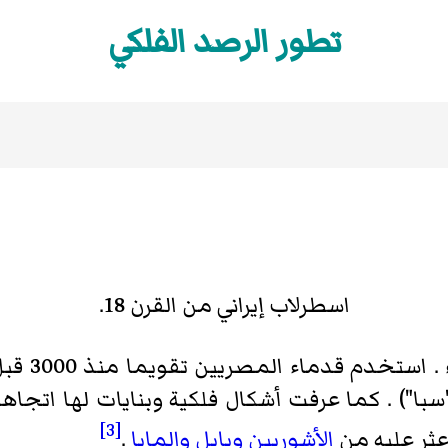
تطور الرصد الفلكي
اسطرلاب إيراني من القرن 18.
مصريين تقويما منذ 3000 قبل الميلاد، وكانت مبنية على مشاهد
سبا") . كما عرفت أشكال فلكية وبنايات لها اتج
[3]
عثر عليه من
الأشوريين
وبابل
والمايا
.