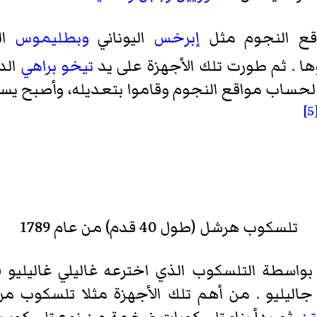
اقع النجوم مثل
إبرخس
اليوناني
وبطليموس
الم
ا . ثم طورت تلك الأجهزة على يد
تيخو براهي
الد
ي لحساب مواقع النجوم وقاموا بتعديله، وأصبح 
[5
تلسكوب هرشل (طول 40 قدم) من عام 1789
ة بواسطة التلسكوب الذي اخترعه
غاليلي غاليليو
اليليو . من أهم تلك الأجهزة مثلا
تلسكوب مرآ