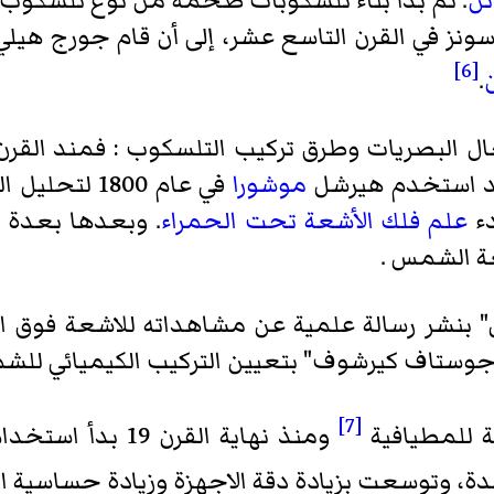
تن
. ثم بدأ بناء تلسكوبات ضخمة من نوع تلسكوب ا
سونز
في القرن التاسع عشر، إلى أن قام
جورج هيلي
[6]
.
 البصريات وطرق تركيب التلسكوب : فمند القرن 19 بدأ
قد استخدم هيرشل
موشورا
في عام 1800
دء
علم فلك الأشعة تحت الحمراء
. وبعدها بعدة س
ة الشمس .
رج ستوكس" بنشر رسالة علمية عن مشاهداته للاشعة ف
[7]
قة للمطيافية
ومنذ نهاية القرن
ة، وتوسعت بزيادة دقة الاجهزة وزيادة حساسية ال