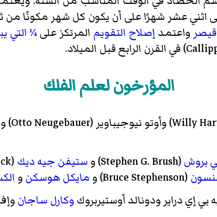
 الحصاد في الوقت المناسب من السنة. ويعتمد ا
 اثني عشر شهرًا على أن يكون كل شهر مكونًا من ثلا
قيصر
واعتمد
إصلاح التقويم
المرتكز على
¼
التي يبلغ 
المؤرخون لعلم الفلك
 بروش
(Stephen G. Brush) و
ستيفن جيه ديك
نسون
(Bruce Stephenson) و
مايكل هوسكن
و
الكس
بي إي دراير ودونالد أوستيربروك
وكارل ساجان
وإف 