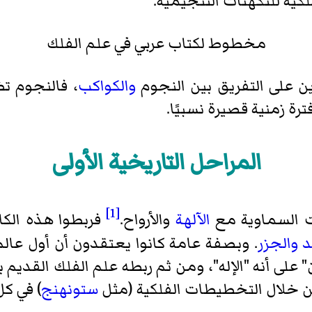
لكية للتكهنات التنجيمية.
مخطوط لكتاب عربي في علم الفلك
ين على التفريق بين النجوم
والكواكب
، فالنجوم تظ
ة زمنية قصيرة نسبيًا.
المراحل التاريخية الأولى
[1]
ات السماوية مع
الآلهة
والأرواح.
فربطوا هذه الكا
د والجزر
. وبصفة عامة كانوا يعتقدون أن أول عا
على أنه "الإله"، ومن ثم ربطه علم الفلك القديم 
 خلال التخطيطات الفلكية (مثل
ستونهنج
) في ك