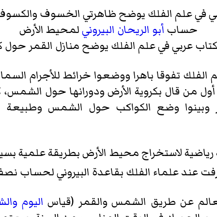
 في علم الفلك يوضح ظاهرتي الخسوف والكسوف 
حساب
أبو الريحان البيروني
لمحيط الأرض
اب عربي في علم الفلك يوضح منازل القمر حول ك
لفلك تفوقا باهرا ووضعوا خرائط للأجرام السماو
أول من قال بكروية الأرض ودورانها حول الشمس، 
وبينوا وضع الكواكب حول الشمس وطبيعة ال
رياضية لاستخراج محيط الأرض بطريقة علمية بس
رفت عند علماء الفلك بقاعدة البيروني لحساب نصف
الم عن طريق الشمس والقمر (قياس
اليوم
والش