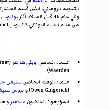
للمجتمعات
الزراعية
في اعتماد موسم
التقويم الروماني، الذي قسم السنة إلى
وفي عام 46 قبل الميلاد أثار
يوليوس 
من عالم الفلك اليوناني كاليبوس (Callippus) في القرن الرابع قبل الميلاد.
علماء الماضي.
ويلي هارتنر
Waerden)
علماء الوقت الحاضر.
ستيفن جي
(Owen Gingerich) و
بروس ستيف
المؤرخون الفلكيون
ديلامبر
وجيه 