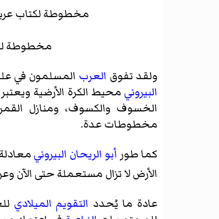
مخطوطة لكتاب عربي
مخطوطة لكت
ولقد تفوق
العرب
المسلمون في علم ا
البيروني
محيط الكرة الأرضية ويعتبر 
الخسوف والكسوف، ومنازل القمر 
مخطوطات عدة.
كما طور
أبو الريحان البيروني
معادلة 
الأرض لا تزال مستعملة حتى الآن وع
عادة ما يُحدد
التقويم الميلادي
للع