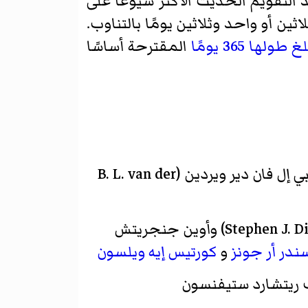
لتقويم الحديث الأكثر شيوعًا على
ثين أو واحد وثلاثين يومًا بالتناوب.
طولها 365 يومًا
المقترحة أساسًا
(Willy Hartner) وأوتو نيوجيباوير (Otto Neugebauer) وبي إل فان دير ويردين (B. L. van der
(Stephen J. Dick) وأوين جنجريتش
ندر أر جونز
و
كورتيس إيه ويلسون
ريتشارد ستيفنسون