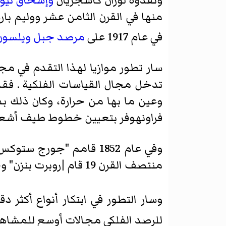
ونفذوه
لوران كاسجريان
وإسحاق نيو
منها في القرن الثامن عشر
ووليم بار
في عام 1917 على
مرصد جبل ويلسون
سار تطور موازيا لهذا التقدم في مجال
تدخل مجال القياسات الفلكية . ف
وعين ما بها من حرارة، وكان ذلك ب
فراونهوفر بتعيين خطوط طيف أشع
وفي عام 1852 قامم "جو
منتصف القرن 19 قام |روبرت بنزن" وجوستاف كيرشوف" بتعيين التركيب الكيميائي للشمس على اساس خطوط الطيف .
وسار التطور في ابتكار أنواع أكثر د
للرصد الفلكي مجالات أوسع للمشاهد