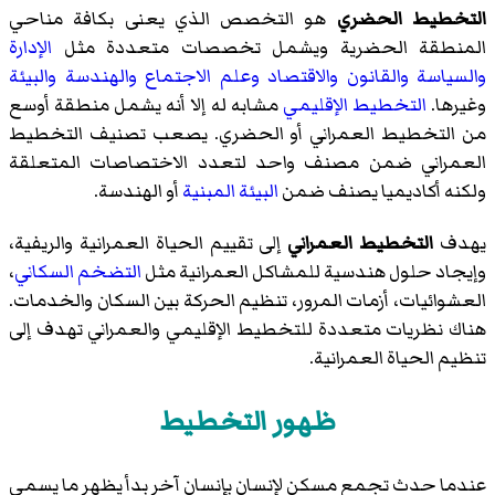
التخطيط الحضري
هو التخصص الذي يعنى بكافة مناحي
المنطقة الحضرية
ويشمل تخصصات متعددة مثل
الإدارة
والسياسة
والقانون
والاقتصاد
وعلم الاجتماع
والهندسة
والبيئة
وغيرها.
التخطيط الإقليمي
مشابه له إلا أنه يشمل منطقة أوسع
من التخطيط العمراني أو الحضري. يصعب تصنيف التخطيط
العمراني ضمن مصنف واحد لتعدد الاختصاصات المتعلقة
ولكنه أكاديميا يصنف ضمن
البيئة المبنية
أو الهندسة.
يهدف
التخطيط العمراني
إلى تقييم الحياة العمرانية والريفية،
وإيجاد حلول هندسية للمشاكل العمرانية مثل
التضخم السكاني
،
العشوائيات، أزمات المرور، تنظيم الحركة بين السكان والخدمات.
هناك نظريات متعددة للتخطيط الإقليمي والعمراني تهدف إلى
تنظيم الحياة العمرانية.
ظهور التخطيط
عندما حدث تجمع مسكن لإنسان بإنسان آخر بدأ يظهر ما يسمى