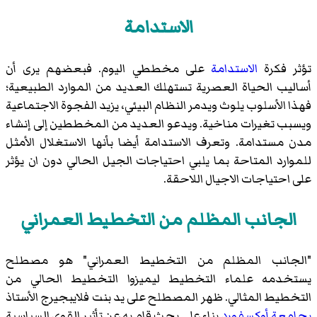
الاستدامة
تؤثر فكرة
الاستدامة
على مخططي اليوم. فبعضهم يرى أن
أساليب الحياة العصرية تستهلك العديد من الموارد الطبيعية؛
فهذا الأسلوب يلوث ويدمر النظام البيئي، يزيد الفجوة الاجتماعية
ويسبب تغيرات مناخية. ويدعو العديد من المخططين إلى إنشاء
مدن مستدامة. وتعرف الاستدامة أيضا بأنها الاستغلال الأمثل
للموارد المتاحة بما يلبي احتياجات الجيل الحالي دون ان يؤثر
على احتياجات الاجيال اللاحقة.
الجانب المظلم من التخطيط العمراني
"الجانب المظلم من التخطيط العمراني" هو مصطلح
يستخدمه علماء التخطيط ليميزوا التخطيط الحالي من
التخطيط المثالي. ظهر المصطلح على يد
بنت فلايبجيرج
الأستاذ
بجامعة أوكسفورد
بناء على بحث قام به عن تأثير القوى السياسية