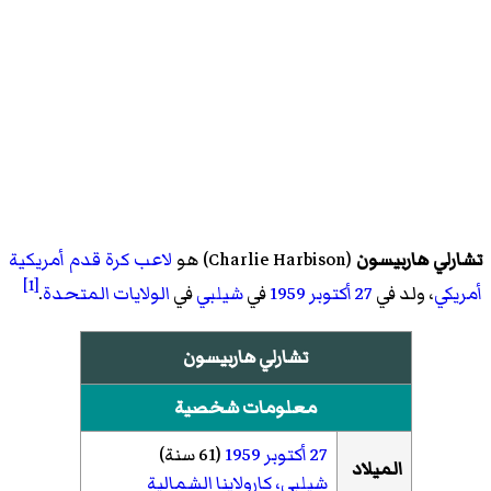
تشارلي هاربيسون
(
Charlie Harbison
)‏ هو
لاعب كرة قدم أمريكية
[1]
أمريكي
، ولد في
27 أكتوبر
1959
في
شيلبي
في
الولايات المتحدة
.
تشارلي هاربيسون
معلومات شخصية
27 أكتوبر
1959
(61 سنة)
الميلاد
شيلبي، كارولاينا الشمالية