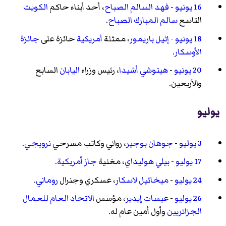
16 يونيو
-
فهد السالم الصباح
، أحد أبناء حاكم
الكويت
التاسع
سالم المبارك الصباح
.
18 يونيو
-
إثيل باريمور
، ممثلة
أمريكية
حائزة على
جائزة
الأوسكار
.
20 يونيو
-
هيتوشي أشيدا
، رئيس وزراء
اليابان
السابع
والأربعين.
يوليو
3 يوليو
-
جوهان بوجير
، روائي وكاتب مسرحي
نرويجي
.
17 يوليو
-
بيلي هوليداي
، مغنية
جاز
أمريكية
.
24 يوليو
-
ميخائيل لاسكار
، عسكري وجنرال
روماني
.
26 يوليو
-
عيسات إيدير
، مؤسس
الاتحاد العام للعمال
الجزائريين
وأول أمين عام له.