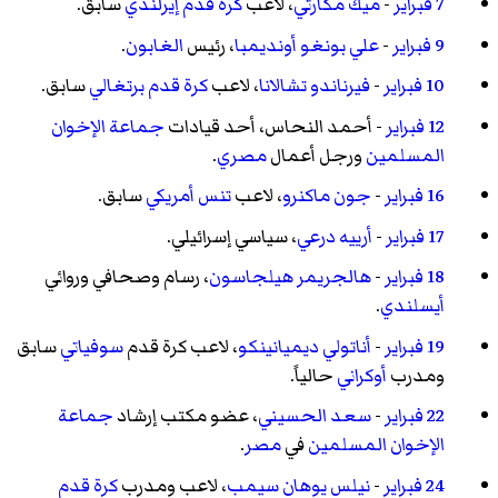
7 فبراير
-
ميك مكارثي
، لاعب
كرة قدم
إيرلندي
سابق.
9 فبراير
-
علي بونغو أونديمبا
، رئيس
الغابون
.
10 فبراير
-
فيرناندو تشالانا
، لاعب
كرة قدم
برتغالي
سابق.
12 فبراير
-
أحمد النحاس
، أحد قيادات
جماعة الإخوان
المسلمين
ورجل أعمال
مصري
.
16 فبراير
-
جون ماكنرو
، لاعب
تنس
أمريكي
سابق.
17 فبراير
-
أرييه درعي
، سياسي إسرائيلي.
18 فبراير
-
هالجريمر هيلجاسون
، رسام وصحافي وروائي
أيسلندي
.
19 فبراير
-
أناتولي ديميانينكو
، لاعب كرة قدم
سوفياتي
سابق
ومدرب
أوكراني
حالياً.
22 فبراير
-
سعد الحسيني
، عضو مكتب إرشاد
جماعة
الإخوان المسلمين
في
مصر
.
24 فبراير
-
نيلس يوهان سيمب
، لاعب ومدرب
كرة قدم