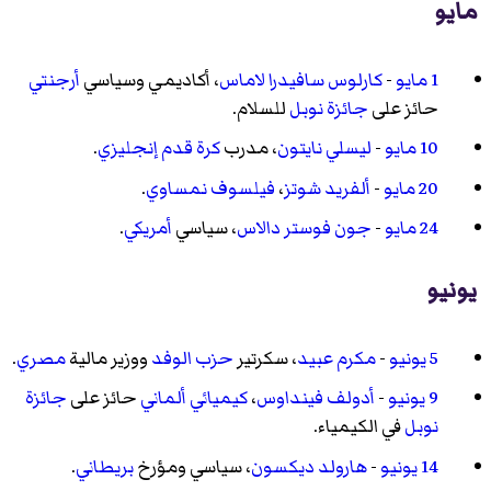
مايو
1 مايو
-
كارلوس سافيدرا لاماس
، أكاديمي وسياسي
أرجنتي
حائز على
جائزة نوبل
للسلام.
10 مايو
-
ليسلي نايتون
، مدرب
كرة قدم
إنجليزي
.
20 مايو
-
ألفريد شوتز
،
فيلسوف
نمساوي
.
24 مايو
-
جون فوستر دالاس
، سياسي
أمريكي
.
يونيو
5 يونيو
-
مكرم عبيد
، سكرتير
حزب الوفد
ووزير مالية
مصري
.
9 يونيو
-
أدولف فينداوس
،
كيميائي
ألماني
حائز على
جائزة
نوبل
في الكيمياء.
14 يونيو
-
هارولد ديكسون
، سياسي ومؤرخ
بريطاني
.