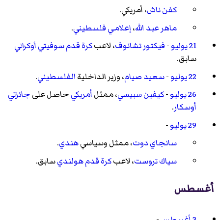
كفن ناش
،
أمريكي
.
ماهر عبد الله
،
إعلامي
فلسطيني
.
21 يوليو
-
فيكتور تشانوف
، لاعب
كرة قدم
سوفيتي
أوكراني
سابق.
22 يوليو
-
سعيد صيام
، وزير الداخلية
الفلسطيني
.
26 يوليو
-
كيفين سبيسي
، ممثل
أمريكي
حاصل على
جائزتي
أوسكار
.
29 يوليو
-
سانجاي دوت
، ممثل وسياسي
هندي
.
سياك تروست
، لاعب
كرة قدم
هولندي
سابق.
أغسطس
3 أغسطس
-