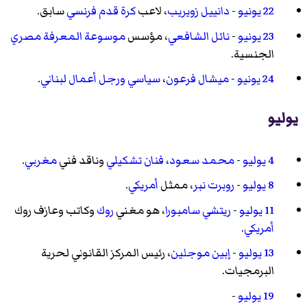
22 يونيو
-
دانييل زويريب
، لاعب
كرة قدم
فرنسي
سابق.
23 يونيو
-
نائل الشافعي
، مؤسس
موسوعة المعرفة
مصري
الجنسية.
24 يونيو
-
ميشال فرعون
،
سياسي
ورجل أعمال
لبناني
.
يوليو
4 يوليو
-
محمد سعود
،
فنان تشكيلي
وناقد فني
مغربي
.
8 يوليو
-
روبرت نبر
، ممثل
أمريكي
.
11 يوليو
-
ريتشي سامبورا
، هو مغني
روك
وكاتب وعازف روك
أمريكي
.
13 يوليو
-
إبين موجلين
، رئيس المركز القانوني لحرية
البرمجيات.
19 يوليو
-