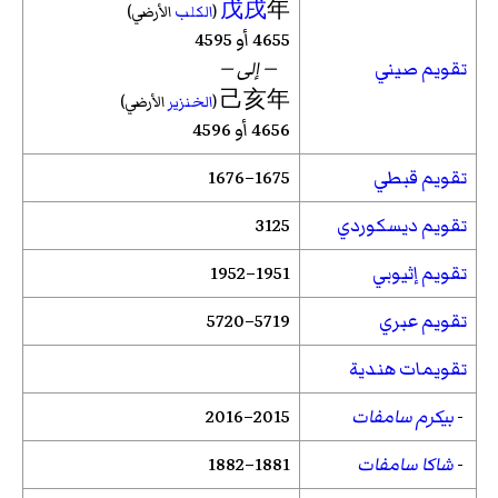
戊戌
年
(
الكلب
الأرضي)
4655 أو 4595
تقويم صيني
— إلى —
己亥年
(
الخنزير
الأرضي)
4656 أو 4596
تقويم قبطي
1675–1676
تقويم ديسكوردي
3125
تقويم إثيوبي
1951–1952
تقويم عبري
5719–5720
تقويمات هندية
-
بيكرم سامفات
2015–2016
-
شاكا سامفات
1881–1882