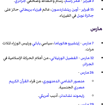
3 فبراير
-
عمر راسم
، رسام وخطاط وصحفي
جزائري
.
15 فبراير
-
أوين ريتشاردسون
، عالم
فيزياء
بريطاني
حائز على
جائزة نوبل
في الفيزياء.
مارس
7 مارس
-
إيتشيرو هاتوياما
، سياسي
ياباني
ورئيس الوزراء لثلاث
مرات.
12 مارس
-
الفضيل الورتيلاني
، من أعلام الحركة الإسلامية في
الجزائر
.
26 مارس
-
منصور الشامي الدمنهوري
، من قراء
القرآن الكريم
مصري
الجنسية.
رايموند تشاندلر
، أديب
أمريكي
.
29 مارس
-