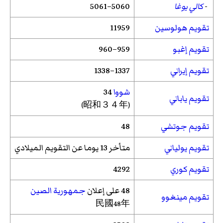
-
كالي يوغا
5060–5061
تقويم هولوسين
11959
تقويم إغبو
959–960
تقويم إيراني
1337–1338
شووا
34
تقويم ياباني
(昭和３４年)
تقويم جوتشي
48
تقويم يولياني
متأخر 13 يوما عن التقويم الميلادي
تقويم كوري
4292
48 على إعلان
جمهورية الصين
تقويم مينغوو
民國48年