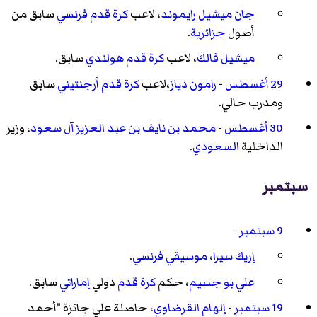
جان ميشيل رايموند
، لاعب
كرة قدم
فرنسي
سابق من
أصول
جزائرية
.
ميشيل فالك
، لاعب
كرة قدم
هولندي
سابق.
29 أغسطس
-
رامون دياز
،لاعب
كرة قدم
أرجنتيني
سابق
ومدرب حالي.
30 أغسطس
-
محمد بن نايف بن عبد العزيز آل سعود
، وزير
الداخلية
السعودي
.
سبتمبر
9 سبتمبر
-
إريك سيرا
،
موسيقي
فرنسي
.
علي بو جسيم
، حكم
كرة قدم
دولي
إماراتي
سابق.
19 سبتمبر
-
إلهام القرضاوي
، حاصلة علي جائزة "أحمد