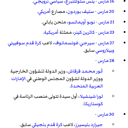
16 مارس
-
ينس ستولتنبرغ
،
سياسي
نرويجي
.
20 مارس
-
ستيف بوردون
، مصارع
أمريكي
.
21 مارس
-
نوبو أويماتسو
، ملحن ياباني.
23 مارس
-
كاثرين كينر
، ممثلة
أمريكية
.
27 مارس
-
سيرجي غوتسمانوف
، لاعب
كرة قدم
سوفييتي
وبيلاروسي
سابق.
28 مارس
-
أنور محمد قرقاش
، وزير الدولة للشؤون الخارجية
ووزير الدولة لشؤون المجلس الوطني في
الإمارات
العربية المتحدة
.
لورا شينشيلا
، أول سيدة تتولى منصب الرئاسة في
كوستاريكا
.
30 مارس
-
جيرارد بليسيرز
، لاعب
كرة قدم
بلجيكي
سابق.