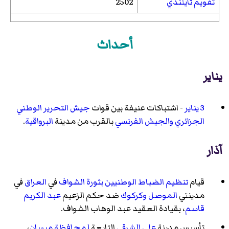
تقويم تايلندي
2502
أحداث
يناير
3 يناير
- اشتباكات عنيفة بين قوات
جيش التحرير الوطني
الجزائري
والجيش الفرنسي
بالقرب من مدينة
البرواقية
.
آذار
قيام
تنظيم الضباط الوطنيين
بثورة الشواف
في
العراق
في
مدينتي
الموصل
وكركوك
ضد حكم الزعيم
عبد الكريم
قاسم
، بقيادة العقيد عبد الوهاب الشواف.
تأسيس مدينة
علي الشرقي
التابعة
لمحافظة ميسان
،