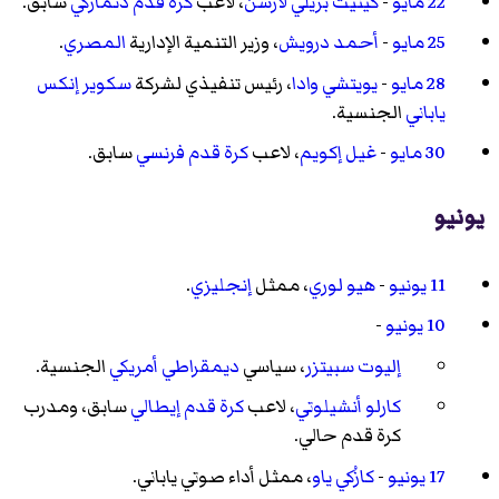
22 مايو
-
كينيث بريلي لارسن
، لاعب
كرة قدم
دنماركي
سابق.
25 مايو
-
أحمد درويش
، وزير التنمية الإدارية
المصري
.
28 مايو
-
يويتشي وادا
، رئيس تنفيذي لشركة
سكوير إنكس
ياباني
الجنسية.
30 مايو
-
غيل إكويم
، لاعب
كرة قدم
فرنسي
سابق.
يونيو
11 يونيو
-
هيو لوري
، ممثل
إنجليزي
.
10 يونيو
-
إليوت سبيتزر
، سياسي
ديمقراطي
أمريكي
الجنسية.
كارلو أنشيلوتي
، لاعب
كرة قدم
إيطالي
سابق، ومدرب
كرة قدم حالي.
17 يونيو
-
كازُكي ياو
، ممثل أداء صوتي ياباني.