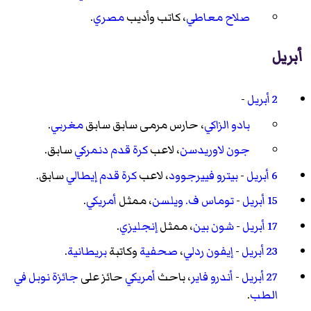
صلاح معاطي
، كاتب وأديب
مصري
.
أبريل
2 أبريل
-
بادو الزاكي
، حارس مرمى سابق سابق
مغربي
.
جون لاوريدسن
، لاعب
كرة قدم
دنمركي
سابق.
6 أبريل
-
بيترو فييرجوود
، لاعب
كرة قدم
إيطالي
سابق.
15 أبريل
-
توماس ف. ويلسن
، ممثل
أمريكي
.
17 أبريل
-
شون بين
، ممثل
إنجليزي
.
23 أبريل
-
إيفون ردلي
،
صحفية
وكاتبة
بريطانية
.
27 أبريل
-
أندرو فاير
، باحث
أمريكي
حائز على
جائزة نوبل في
الطب
.