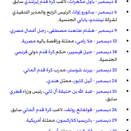
4 ديسمبر
-
باول مكغراث
، لاعب
كرة قدم
إيرلندي
سابق.
6 ديسمبر
-
ساتورو إواتا
، الرئيس الرابع والمدير التنفيذي
لشركة
نينتندو
،
ياباني
الجنسية.
9 ديسمبر
-
هشام طلعت مصطفى
،
رجل أعمال
مصري
.
12 ديسمبر
-
علا رامي
، ممثلة وراقصة باليه
مصرية
.
18 ديسمبر
-
جيل فيسيير
، حكم
كرة قدم
دولي
فرنسي
الجنسية.
22 ديسمبر
-
بيرند شوستر
، مدرب
كرة قدم
ألماني
.
24 ديسمبر
-
أنيل كابور
، ممثل
هندي
.
25 ديسمبر
-
عبد الله بن خليفة آل ثاني
، رئيس وزراء
قطري
سابق.
26 ديسمبر
-
فولفانغ رولف
، لاعب
كرة قدم
ألماني
سابق.
29 ديسمبر
-
باتريسيا كلاركسون
، ممثلة
أمريكية
.
31 ديسمبر
-
فال كيلمر
، ممثل
أمريكي
.