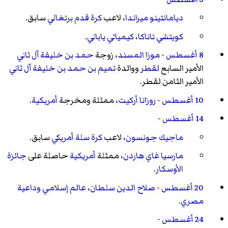
ديامانتينو ميراندا
، لاعب
كرة قدم
برتغالي
سابق.
كويتشي تاناكا
،
كيميائي
ياباني
.
8 أغسطس
-
موزا المسند
، زوجة
حمد بن خليفة آل ثاني
الأمير السابع
لقطر
ووالدة
تميم بن حمد بن خليفة آل ثاني
الأمير الثامن لقطر.
10 أغسطس
-
روزانا أركيت
، ممثلة ومخرجة
أمريكية
.
14 أغسطس
-
ماجيك جونسون
، لاعب
كرة سلة
أمريكي
سابق.
مارسيا غاي هاردن
، ممثلة
أمريكية
حاصلة على
جائزة
الأوسكار
.
20 أغسطس
-
صلاح الدين سلطان
،
عالم إسلامي وداعية
مصري
.
24 أغسطس
-