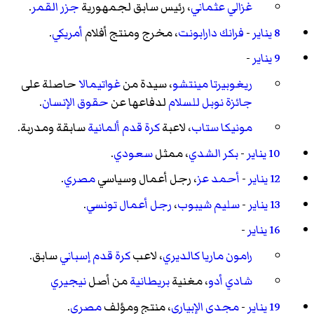
غزالي عثماني
، رئيس سابق لجمهورية
جزر القمر
.
8 يناير
-
فرانك دارابونت
، مخرج ومنتج أفلام
أمريكي
.
9 يناير
-
ريغوبيرتا مينتشو
، سيدة من
غواتيمالا
حاصلة على
جائزة نوبل للسلام
لدفاعها عن
حقوق الإنسان
.
مونيكا ستاب
، لاعبة
كرة قدم
ألمانية
سابقة ومدربة.
10 يناير
-
بكر الشدي
، ممثل
سعودي
.
12 يناير
-
أحمد عز
، رجل أعمال وسياسي
مصري
.
13 يناير
-
سليم شيبوب
،
رجل أعمال
تونسي
.
16 يناير
-
رامون ماريا كالديري
، لاعب
كرة قدم
إسباني
سابق.
شادي أدو
، مغنية
بريطانية
من أصل
نيجيري
19 يناير
-
مجدي الإبياري
، منتج ومؤلف
مصري
.