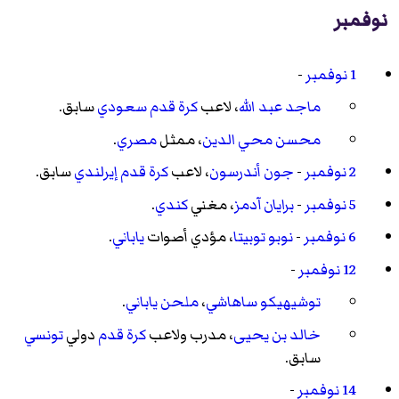
نوفمبر
1 نوفمبر
-
ماجد عبد الله
، لاعب
كرة قدم
سعودي
سابق.
محسن محي الدين
، ممثل
مصري
.
2 نوفمبر
-
جون أندرسون
، لاعب
كرة قدم
إيرلندي
سابق.
5 نوفمبر
-
برايان آدمز
، مغني
كندي
.
6 نوفمبر
-
نوبو توبيتا
، مؤدي أصوات
ياباني
.
12 نوفمبر
-
توشيهيكو ساهاشي
،
ملحن
ياباني
.
خالد بن يحيى
، مدرب ولاعب
كرة قدم
دولي
تونسي
سابق.
14 نوفمبر
-