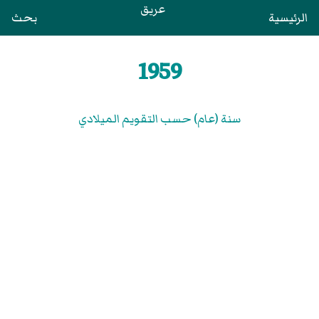
عريق
الرئيسية
بحث
1959
سنة (عام) حسب التقويم الميلادي