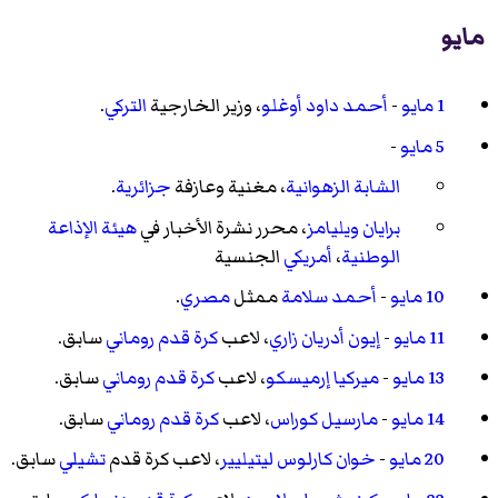
مايو
1 مايو
-
أحمد داود أوغلو
، وزير الخارجية
التركي
.
5 مايو
-
الشابة الزهوانية
، مغنية وعازفة
جزائرية
.
برايان ويليامز
، محرر نشرة الأخبار في
هيئة الإذاعة
الوطنية
،
أمريكي
الجنسية
10 مايو
-
أحمد سلامة
ممثل
مصري
.
11 مايو
-
إيون أدريان زاري
، لاعب
كرة قدم
روماني
سابق.
13 مايو
-
ميركيا إرميسكو
، لاعب
كرة قدم
روماني
سابق.
14 مايو
-
مارسيل كوراس
، لاعب
كرة قدم
روماني
سابق.
20 مايو
-
خوان كارلوس ليتيليير
، لاعب كرة قدم
تشيلي
سابق.