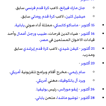
جان مارك فيراتغ
، لاعب
كرة قدم
فرنسي
سابق.
ميشيل كلين
، لاعب
كرة قدم
روماني
سابق.
15 أكتوبر
-
ماساكو كاتسكي
، ممثلة أداء صوتي
يابانية
.
16 أكتوبر
-
ضياء الدين فرحات
،
طبيب
ورجل أعمال
وأحد
قيادات
الاخوان المسلمين
في
مصر
.
21 أكتوبر
-
كيفن شيدي
، لاعب
كرة قدم
إيرلندي
سابق
ومدرب.
23 أكتوبر
-
سام رايمي
، مخرج أفلام وبرامج تلفزيونية
أمريكي
.
ويرد أل يانكوفيك
، مغني
أمريكي
.
26 أكتوبر
-
إيفو مورالس
، رئيس
بوليفيا
.
28 أكتوبر
-
توشيو ماسُدا
، ملحن
ياباني
.