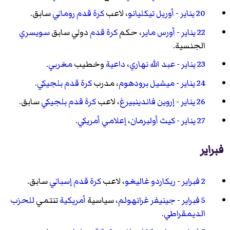
20 يناير
-
أوريل تيكليانو
، لاعب
كرة قدم
روماني
سابق.
22 يناير
-
أورس ماير
، حكم
كرة قدم
دولي سابق
سويسري
الجنسية.
23 يناير
-
عبد الله نهاري
،
داعية
وخطيب
مغربي
.
24 يناير
-
ميشيل برودهوم
، مدرب
كرة قدم
بلجيكي
.
26 يناير
-
إروين فاندينبيرغ
، لاعب
كرة قدم
بلجيكي
سابق.
27 يناير
-
كيث أولبرمان
،
إعلامي
أمريكي
.
فبراير
2 فبراير
-
ريكاردو غاليغو
، لاعب
كرة قدم
إسباني
سابق.
5 فبراير
-
جينيفر غرانهولم
، سياسية
أمريكية
تنتمي
للحزب
الديمقراطي
.