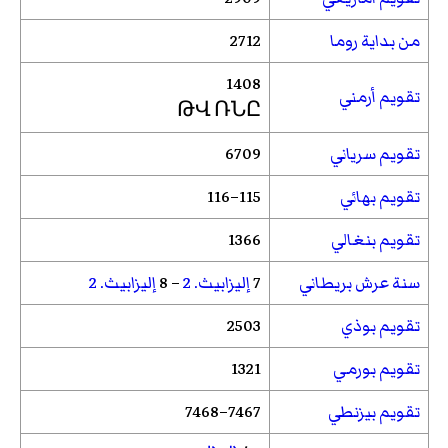
من بداية روما
2712
1408
تقويم أرمني
ԹՎ ՌՆԸ
تقويم سرياني
6709
تقويم بهائي
115–116
تقويم بنغالي
1366
سنة عرش بريطاني
7
إليزابيث. 2
– 8
إليزابيث. 2
تقويم بوذي
2503
تقويم بورمي
1321
تقويم بيزنطي
7467–7468