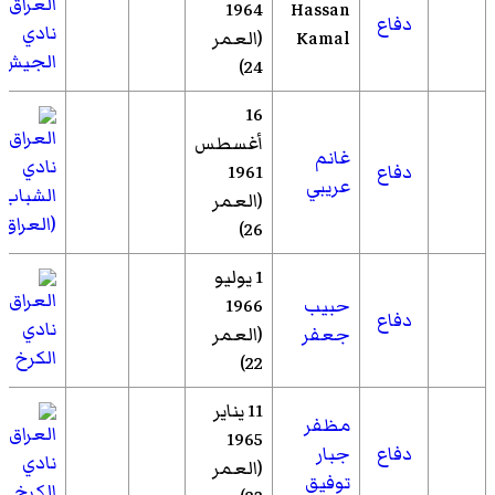
1964
Hassan
دفاع
نادي
Kamal
(العمر
الجيش
24)
16
أغسطس
غانم
نادي
دفاع
1961
عريبي
الشباب
(العمر
(العراق)
26)
1 يوليو
حبيب
1966
دفاع
نادي
جعفر
(العمر
الكرخ
22)
11 يناير
مظفر
1965
دفاع
جبار
نادي
(العمر
توفيق
الكرخ