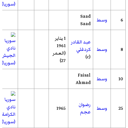
(سوريا)
Saad
6
وسط
Saad
1 يناير
عبد القادر
1961
نادي
8
وسط
كردغلي
(العمر
الجيش
(c)
27)
(سوريا)
Faisal
10
وسط
Ahmad
رضوان
نادي
25
وسط
1965
عجم
الكرامة
(سوريا)