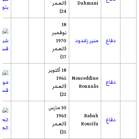
Dahmani
(العمر
بلوزد
24)
18
نوفمبر
دفاع
منير زغدود
1970
شبا
(العمر
قسن
17)
18 أكتوبر
1965
Noureddine
دفاع
مولو
Bounaâs
(العمر
قسن
22)
10 مارس
1963
Rabah
دفاع
اتحا
Kourifa
(العمر
الجزا
25)