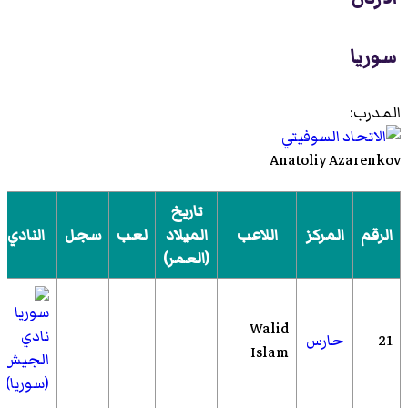
سوريا
المدرب:
Anatoliy Azarenkov
تاريخ
الرقم
المركز
اللاعب
الميلاد
لعب
سجل
النادي
(العمر)
Walid
نادي
21
حارس
Islam
الجيش
(سوريا)