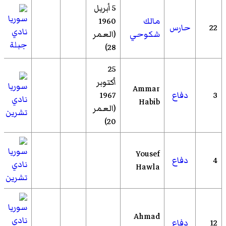
5 أبريل
مالك
1960
22
حارس
نادي
شكوحي
(العمر
جبلة
28)
25
أكتوبر
Ammar
3
دفاع
1967
نادي
Habib
(العمر
تشرين
20)
Yousef
4
دفاع
نادي
Hawla
تشرين
Ahmad
نادي
12
دفاع