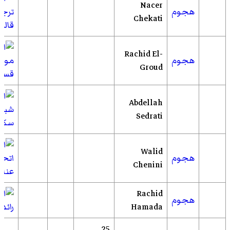
Nacer
هجوم
ترج
Chekati
قالم
Rachid El-
هجوم
مولو
Groud
قسن
Abdellah
شبيب
Sedrati
سكي
Walid
هجوم
اتحا
Chenini
عناب
Rachid
هجوم
Hamada
رائد 
25