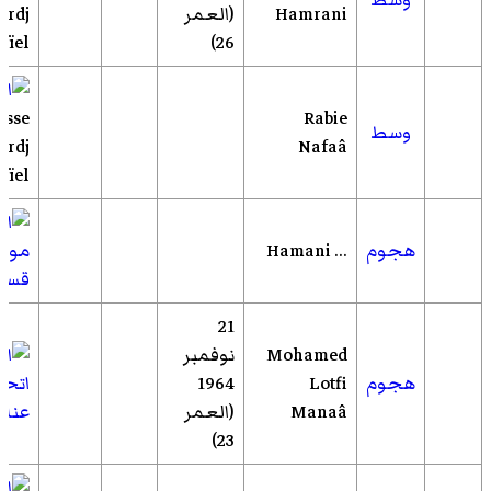
Hamrani
(العمر
ordj
aïel
26)
esse
Rabie
وسط
ordj
Nafaâ
aïel
هجوم
... Hamani
مولو
قسن
21
Mohamed
نوفمبر
هجوم
Lotfi
1964
اتحا
Manaâ
(العمر
عناب
23)