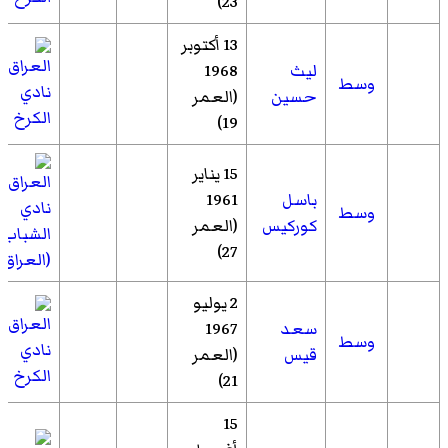
23)
13 أكتوبر
ليث
1968
وسط
نادي
حسين
(العمر
الكرخ
19)
15 يناير
باسل
1961
نادي
وسط
كوركيس
(العمر
الشباب
27)
(العراق)
2 يوليو
سعد
1967
وسط
نادي
قيس
(العمر
الكرخ
21)
15