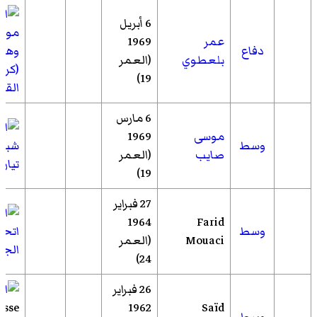
6 أبريل
مولو
عمر
1969
دفاع
وهرا
بلعطوي
(العمر
(كرة
19)
القد
6 مارس
موسى
1969
وسط
شبيب
صايب
(العمر
تيار
19)
27 فبراير
1964
Farid
وسط
اتحا
Mouaci
(العمر
الجزا
24)
26 فبراير
esse
1962
Saïd
وسط