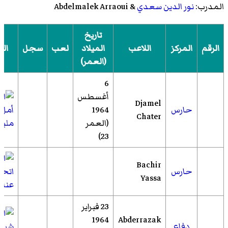
المدرب:
نور الدين سعدي
& Abdelmalek Arraoui
تاريخ
الرقم
المركز
اللاعب
الميلاد
لعب
سجل
الن
(العمر)
6
أغسطس
Djamel
حارس
1964
أمل 
Chater
(العمر
مليل
23)
Bachir
حارس
اتحا
Yassa
عناب
23 فبراير
1964
Abderrazak
دفاع
شبا