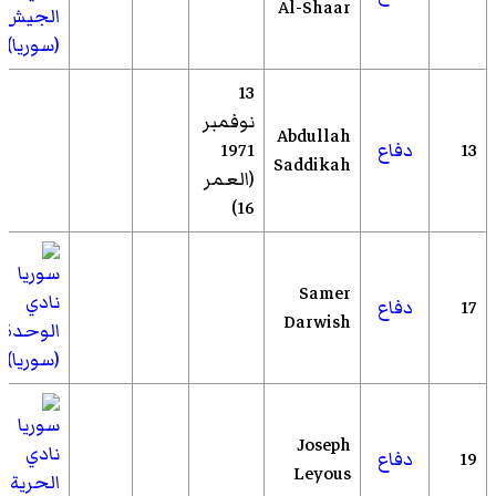
Al-Shaar
الجيش
(سوريا)
13
نوفمبر
Abdullah
13
دفاع
1971
Saddikah
(العمر
16)
Samer
نادي
17
دفاع
Darwish
الوحدة
(سوريا)
Joseph
نادي
19
دفاع
Leyous
الحرية