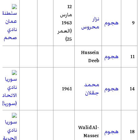
12
مارس
نزار
9
هجوم
1963
محروس
نادي
(العمر
صحم
25)
Hussein
11
هجوم
Deeb
محمد
نادي
14
هجوم
1961
جقلان
الاتحاد
(سوريا)
Walid Al-
نادي
18
هجوم
Nasser
الحرية