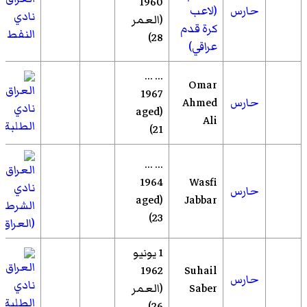
1960
حارس
(لاعب
نادي
(العمر
كرة قدم
النفط
28)
عراقي)
... ...
Omar
1967
حارس
Ahmed
نادي
(aged
Ali
الطلبة
21)
... ...
1964
Wasfi
نادي
حارس
(aged
Jabbar
الشرطة
23)
(العراق)
1 يونيو
1962
Suhail
حارس
نادي
Saber
(العمر
الطلبة
26)