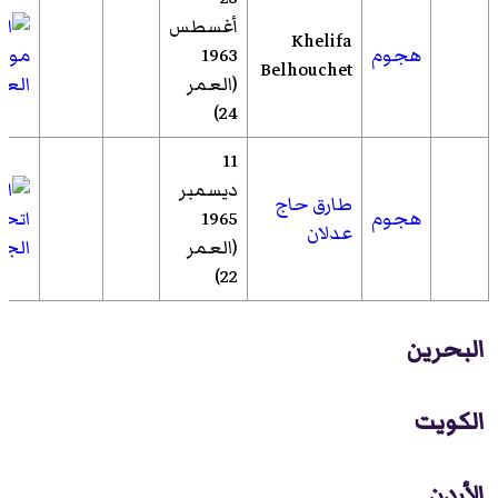
أغسطس
Khelifa
هجوم
1963
مولو
Belhouchet
(العمر
العل
24)
11
ديسمبر
طارق حاج
هجوم
1965
اتحا
عدلان
(العمر
الجزا
22)
البحرين
الكويت
الأردن