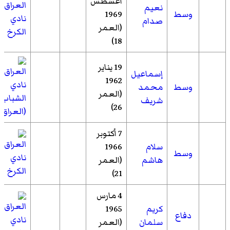
أغسطس
نعيم
وسط
1969
نادي
صدام
(العمر
الكرخ
18)
19 يناير
إسماعيل
1962
نادي
وسط
محمد
(العمر
الشباب
شريف
26)
(العراق)
7 أكتوبر
سلام
1966
وسط
نادي
هاشم
(العمر
الكرخ
21)
4 مارس
كريم
1965
دفاع
نادي
سلمان
(العمر