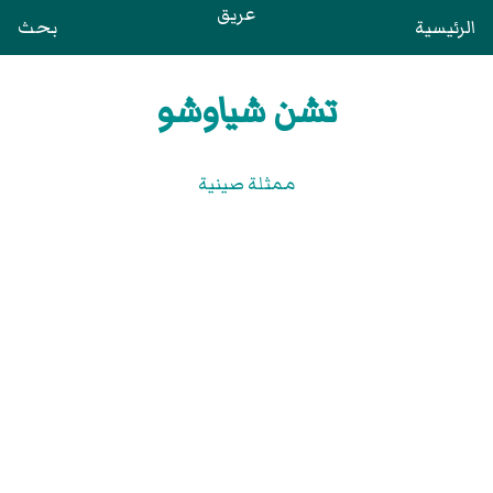
عريق
الرئيسية
بحث
تشن شياوشو
ممثلة صينية