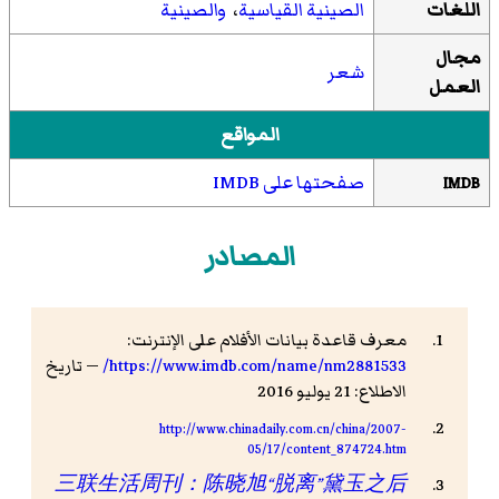
اللغات
الصينية القياسية
،
والصينية
مجال
شعر
العمل
المواقع
صفحتها على IMDB
IMDB
المصادر
معرف قاعدة بيانات الأفلام على الإنترنت:
https://www.imdb.com/name/nm2881533/
— تاريخ
الاطلاع: 21 يوليو 2016
http://www.chinadaily.com.cn/china/2007-
05/17/content_874724.htm
三联生活周刊：陈晓旭“脱离”黛玉之后