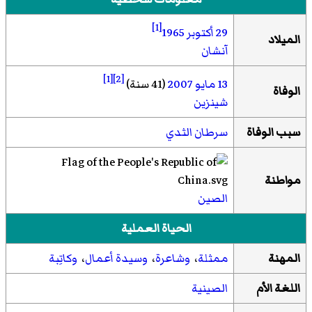
[1]
29 أكتوبر
1965
الميلاد
آنشان
[1]
[2]
13 مايو
2007
(41 سنة)
الوفاة
شينزين
سبب الوفاة
سرطان الثدي
مواطنة
الصين
الحياة العملية
المهنة
ممثلة
،
وشاعرة
،
وسيدة أعمال
،
وكاتِبة
اللغة الأم
الصينية