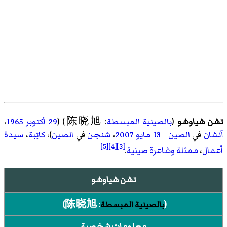
تشن شياوشو
(
بالصينية المبسطة
:
陈晓旭
)‏ (
29 أكتوبر
1965
،
آنشان
في
الصين
-
13 مايو
2007
،
شنجن
في
الصين
)؛
كاتِبة
،
سيدة
[5]
[4]
[3]
أعمال
،
ممثلة
وشاعرة
صينية
.
تشن شياوشو
(
بالصينية المبسطة
:
陈晓旭
)‏
معلومات شخصية