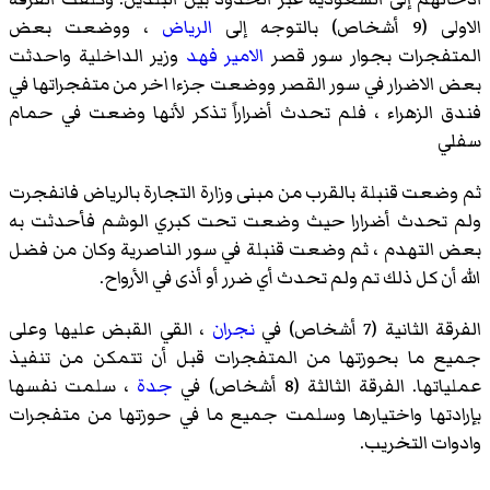
الاولى (9 أشخاص) بالتوجه إلى
الرياض
، ووضعت بعض
المتفجرات بجوار سور قصر
الامير فهد
وزير الداخلية واحدثت
بعض الاضرار في سور القصر ووضعت جزءا اخر من متفجراتها في
فندق الزهراء ، فلم تحدث أضراراً تذكر لأنها وضعت في حمام
سفلي
ثم وضعت قنبلة بالقرب من مبنى وزارة التجارة بالرياض فانفجرت
ولم تحدث أضرارا حيث وضعت تحت كبري الوشم فأحدثت به
بعض التهدم ، ثم وضعت قنبلة في سور الناصرية وكان من فضل
الله أن كل ذلك تم ولم تحدث أي ضرر أو أذى في الأرواح.
الفرقة الثانية (7 أشخاص) في
نجران
، القي القبض عليها وعلى
جميع ما بحوزتها من المتفجرات قبل أن تتمكن من تنفيذ
عملياتها. الفرقة الثالثة (8 أشخاص) في
جدة
، سلمت نفسها
بإرادتها واختيارها وسلمت جميع ما في حوزتها من متفجرات
وادوات التخريب.