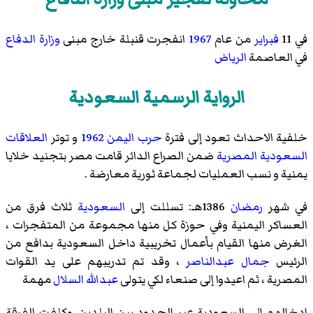
في 11
فبراير
من عام
1967
انفجرت قنبلة خارج مبنى
وزارة الدفاع
في العاصمة
الرياض
الرواية الرسمية السعودية
خلفية الاحداث تعود إلى فترة
حرب اليمن 1962
و توتر
العلاقات
السعودية المصرية
ضمن الصراع الدائر قامت مصر بتجنيد خلايا
يمنية و نسب العمليات لجماعة ثورية معارضة .
في شهر
رمضان
1386هـ: تسللت إلى
السعودية
ثلاث فرق من
العساكر اليمنية وفي حوزة كل منها مجموعة من المتفجرات ،
الغرض منها القيام بأعمال تخريبية داخل السعودية بدافع من
الرئيس
جمال عبدالناصر
، وقد تم تدريبهم على يد القوات
المصرية ، ثم اعيدوا إلى صنعاء لكي يتولى
عبدالله السلال
مهمة
ادخالهم إلى السعودية عبر الحدود بين البلدين. وكلفت الفرقة