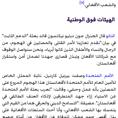
[9]
والشعب الأفغاني.
الهيئات فوق الوطنية
الناتو
قال الجنرال جون دبليو نيكلسون قائد بعثة "الدعم الثابت"
في بيان:"نقدم تعازينا لأسر القتلى والمصابين في الهجوم، من
الرجال والنساء والأطفال الذين كانوا أبرياء. ونحن سنواصل الوقوف
مع شركائنا الأفغان ونبذل قصارى جهدنا لضمان أمن واستقرار
أفغانستان.
الأمم المتحدة
وصفت بيرنيل كارديل، نائبة الممثل الخاص
للأمين العام للأمم المتحدة لأفغانستان هذا الهجوم المروع على
المصلين بأنه عمل وحشي، وقالت: "تعرب بعثة الأمم المتحدة
عن الاستياء إزاء جهد المتطرفين لإذكاء العنف الطائفي في
أفغانستان". مضيفة: "التسامح الديني والعرقي هما من القيم التي
يتمسك بها الشعب الأفغاني، وأنا أحث السلطات الأفغانية على
بذل أقصى جهد ممكن للدفاع عن الأفغان من أتباع جميع