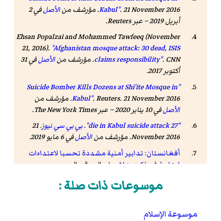
. 21 November 2016. مؤرشف من
Kabul"
الأصل
في 2
أبريل 2019
– عبر Reuters.
Ehsan Popalzai and Mohammed Tawfeeq (November
21, 2016).
"Afghanistan mosque attack: 30 dead, ISIS
. CNN. مؤرشف من
claims responsibility"
الأصل
في 31
أكتوبر 2017
.
"Suicide Bomber Kills Dozens at Shi'ite Mosque in
. 21 November 2016. مؤرشف من
Reuters
.
Kabul"
الأصل
في 10 يناير 2020
– عبر The New York Times.
"27 die in Kabul suicide attack"
.
بي بي سي نيوز
. 21
November 2016. مؤرشف من
الأصل
في 6 مايو 2019
.
أفغانستان: تدابير أمنية مشددة تحسبا لاعتداءات
إرهابية في ذكرى عاشوراء
، الموقع العرب،
2017/09/27.
نسخة محفوظة
10 يناير 2020 على
موسوعات ذات صلة :
موقع واي باك مشين.
ارتفاع حصيلة التفجير الانتحاري في كابول لـ 30 قتيلا
،
موسوعة الإسلام
DW، 21.11.2016 .
نسخة محفوظة
28 أكتوبر 2017 على