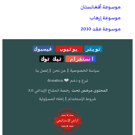
موقع واي باك مشين.
موسوعة أفغانستان
"Ghani: Kabul attack an attempt spark discord
موسوعة إرهاب
among people"
. مؤرشف من
الأصل
في 6 أبريل 2019.
موسوعة عقد 2010
"NATO, UNAMA condemn Kabul bombing as death
toll rises to 32"
. مؤرشف من
الأصل
في 6 أبريل 2019.
تويتر
يوتيوب
فيسبوك
انستقرام
تيك توك
سياسة الخصوصية
|
من نحن
|
إتصل بنا
تبرع و دعم ❤️ donation
المحتوى مرخص تحت
رخصة المشاع الإبداعي 3.0
شروط الإستخدام
|
إخلاء المسؤولية