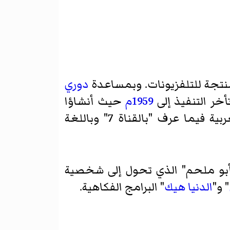
منتجة للتلفزيونات. وبمساعدة
دوري
تأخر التنفيذ إلى
1959م
حيث أنشاؤا
وهي أعلى تلة رملية في بيروت. وكانت تبُث بلغتين: اللغة العربية فيما عرف "بالقناة 7" وباللغة
بو ملحم
" الذي تحول إلى شخصية
" و"
الدنيا هيك
" البرامج الفكاهية.