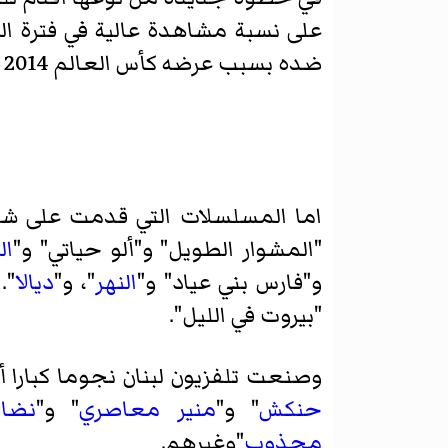
على نسبة مشاهدة عالية في فترة الم
ضده بسبب عرضه كأس العالم 2014 لكنه فاز بالدعوى.
اما المسلسلات التي قدمت على شاش
"
المشوار الطويل
" و"
ألو حياتي
" و"
ال
و"
فارس بني عياد
" و"
النهر
"، و"
ديالا
".
"
بيروت في الليل
".
وصنعت تلفزيون لبنان نجوما كبارا أص
حنكش
" و"
منير معاصري
" و"
نضال
مجذوب
"وغيرهم.