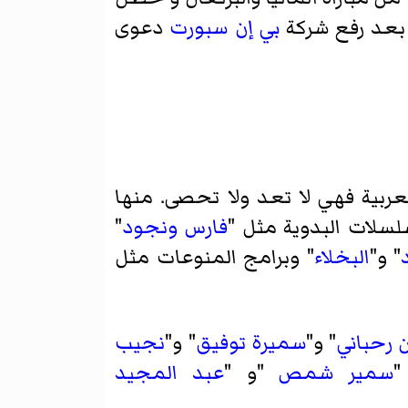
ن بعد رفع شركة
بي إن سبورت
دعوى
ربية فهي لا تعد ولا تحصى. منها
لسلات البدوية مثل "
فارس ونجود
"
" و"
البخلاء
" وبرامج المنوعات مثل
 رحباني
" و"
سميرة توفيق
" و"
نجيب
"
سمير شمص
"و "
عبد المجيد