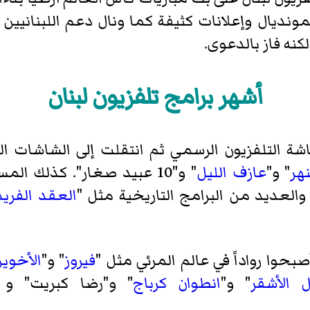
ونديال وإعلانات كثيفة كما ونال دعم اللبنانيي
أشهر برامج تلفزيون لبنان
ة التلفزيون الرسمي ثم انتقلت إلى الشاشات الع
نهر
" و"
عازف الليل
" و"
10 عبيد صغار
". كذلك المس
 والعديد من البرامج التاريخية مثل "
العقد الفريد
بحوا رواداً في عالم المرئي مثل "
فيروز
" و"
الأخوين
 الأشقر
" و"
انطوان كرباج
" و"
رضا كبريت
" و 