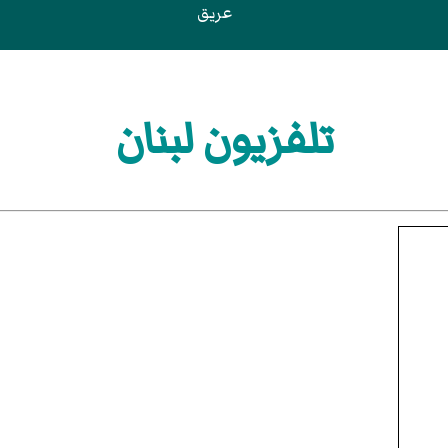
عريق
تلفزيون لبنان