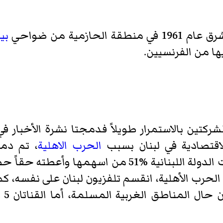
1 في منطقة
الحازمية
من ضواحي
بي
ا من الفرنسيين.
شركتين بالاستمرار طويلاً فدمجتا نشرة الأخبار ف
لاقتصادية في لبنان بسبب
الحرب الاهلية
، تم دمج
همها وأعطته حقاً حصرياً باستغلال الأقنية التلفزيونية في
الحرب الأهلية، انقسم تلفزيون لبنان على نفسه، ك