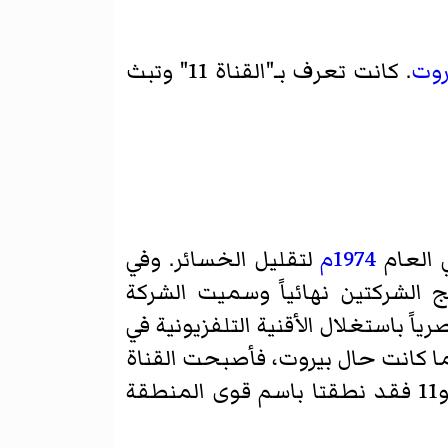
روت
. كانت تعرف بـ"القناة 11" وتبث
ي العام
1974م
لتقليل الخسائر. وفي
 الشركتين نهائياً وسميت الشركة
ما كانت حال بيروت، فأصبحت القناة
7 والقناة 9 (الناطقة بالفرنسية) لسان حال المناطق الغربية المسلمة، أما القناتان 5 و11 فقد نطقتا باسم قوى المنطقة