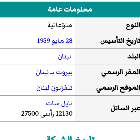
معلومات عامة
لنوع
منوّعاتية
اريخ التأسيس
28 مايو
1959
لبلد
لبنان
لمقر الرسمي
بيروت
بـ
لبنان
لموقع الرسمي
تلفزيون لبنان
نايل سات
بر
الساتل
12130 رأسى 27500