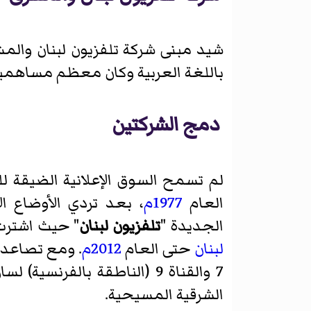
شيد مبنى شركة تلفزيون لبنان والمشرق عام 961
باللغة العربية وكان معظم مساهميه
دمج الشركتين
لم تسمح السوق الإعلانية الضيقة لل
العام
1977م
، بعد تردي الأوضاع ا
الجديدة "
تلفزيون لبنان
" حيث اشترت الدولة اللبنانية %51 من اس
لبنان
حتى العام
2012م
. ومع تصاعد 
الشرقية المسيحية.