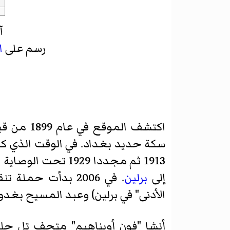
آ
رسم على
ا
اكتشف الموقع في عام 1899 من قبل الدبلوماسي الألماني البارون "
سكة حديد بغداد. في الوقت الذي ك
1913 ثم مجددا 929
إلى
برلين
الأدنى" في برلين) وعبد المسيح بغدو 
أنشا "فون أوبناهيم" متحف تل ح