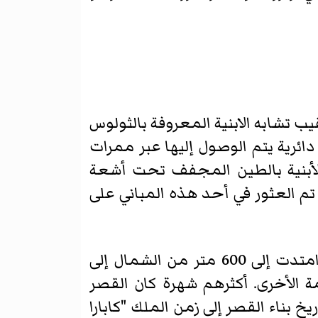
ب تشابه الابنية المعروفة بالثولوس
دائرية يتم الوصول إليها عبر ممرات
لأبنية بالطين المجفف تحت أشعة
 العثور في أحد هذه المباني على
في فترات تاريخية أصبح التل نفسه قلعة للآراميين ومدينة الآشوريين. البلدة السفلى امتدت إلى 600 متر من الشمال إلى
العامة الأخرى. أكثرهم شهرة كان القصر
مبني وفق النمط المسمى "بيت حيلاني" (Hilani)، ويعود تاريخ بناء القصر إلى زمن الملك "كابارا