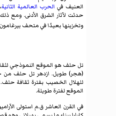
العنيف في
الحرب العالمية الثانية
،
حدثت لآثار الشرق الأدنى. ومع ذلك
وتخزينها بعيدًا في متحف بيرغامون. في 2001 بدأ مشروع الترميم في ألمانيا وإعادة أعمار العديد من ا
تل حلف هو الموقع النموذجي لثقاف
للهلال الخصيب بفترة ثقافة حلف.
الموقع لفترة طويلة.
في القرن العاشر ق.م استولى الآرام
كابارا ببناء ما يسمى بهيلاني وهو ق