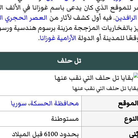
للموقع الذي كان يدعى باسم غوزانا في الألف ال
الرافدين
. فيه أول كشف لآثار من
العصر الحجري ا
يز بالفخاريات المزججة مزينة برسوم هندسية ورسوم
عًا للمدينة أو الدولة
الآرامية
غوزانا
.
تل حلف
قايا تل حلف التي نقب عنها
لموقع
محافظة الحسكة
،
سوريا
لنوع
مستوطنة
ُني
بحدود 6100 قبل الميلاد