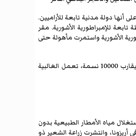
ه على أنها دولة مدنية تابعة للأراميين.
فظة تابعة للإمبراطورية الأشورية. مقر
طورية الأشورية واستمرت مأهولة حتى
حالياً تحيط بالتل قرية تحمل اسم التل هي قرية تل حلف والتي يبلغ عدد سكّانها ما يقارب 10000 نسمة، تعمل الغالبية
ستغلال مياه الأمطار الطبيعية بدون
أريزونا، وانتشرت زراعة الشعير ذو