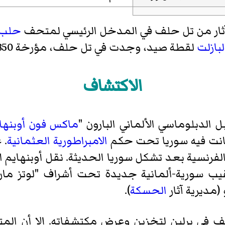
ثار من تل حلف في المدخل الرئيسي لمتحف
حلب
لبازلت
لقطة صيد، وجدت في تل حلف، مؤرخة 850-830 ق.م
الاكتشاف
ماكس فون أوبنها
انت فيه سوريا تحت حكم
الامبراطورية العثمانية
1 تحت الوصاية الفرنسية بعد تشكل سوريا الحديثة. نقل أوبنهاي
(مديرية آثار
الحسكة
).
لف في برلين لتخزين وعرض مكتشفاته. إلا أن 