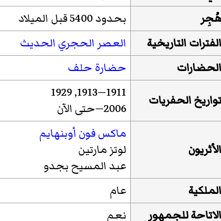
ُجِر
بحدود 5400 قبل الميلاد
لفترات التاريخية
العصر الحجري الحديث
لحضارات
حضارة حلف
1911—1913, 1929
واريخ الحفريات
2006—حتى الآن
ماكس فون أوبنهايم
لأثريون
لوتز مارتين
عبد المسيح بجدو
لملكية
عام
لاتاحة للجمهور
نعم