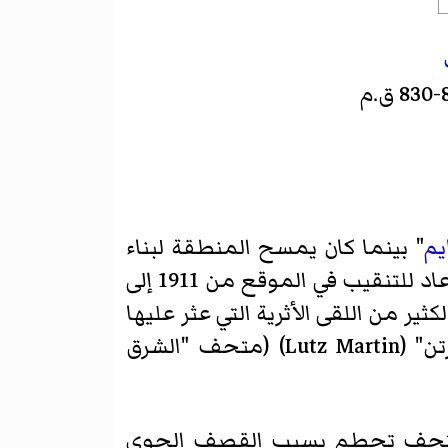
يم
" بينما كان يمسح المنطقة لبناء
. عاد للتنقيب في الموقع من 1911 إلى
م الكثير من اللقى الأثرية التي عثر عليها
. في 2006 بدأت حملة تنقيب سورية-ألمانية جديدة تحت أشراف "لوتز مارتن" (Lutz Martin) (متحف "الشرق
المتحف تحطم بسبب القصف الجوي