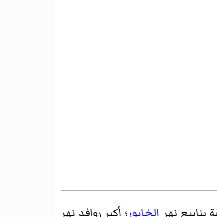
 ينابيع نهر
الخابور
؛ أكبر روافد نهر