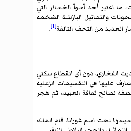
 ما اعتبر أحد أسوأ الخسائر التي
وتات والتماثيل البازلتية الضخمة
[1]
.
يث الفخاري، دون أي انقطاع سكني
ق.م، في الفترة الزمنية المتعارف عليها في التقسيمات الزمنية
قة لصالح ثقافة العبيد، ثم هجر
أسيسها تحت اسم غوزانا. قام الملك
لتماثيل والحجر البلاطي النافر