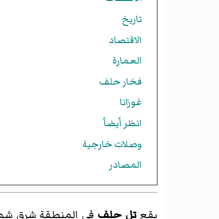
تاريخ
الاقتصاد
العمارة
فخار حلف
غوزانا
انظر أيضاً
وصلات خارجية
المصادر
يقع
تل حلف
في المنطقة شرق شم