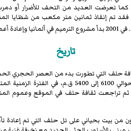
 كما تعرضت العديد من التحف للأضرار أو دمرت،
 فقد تم إنقاذ ثمانين متر مكعب من شظايا المنح
لتحف التالفة
تاريخ
ة حلف التي تطورت بدء من العصر الحجري الحد
(هجر) طويل. ازدهر تل حلف من حوالي 6100 إلى 5400 
 ثم تراجعت ثقافة حلف في الموقع وعموم المنط
يون من بيت بحياني على تل حلف التي تم إعادة ت
صر مبني بالأسلوب الحثي الجديد مع زخرفة غنية من ا