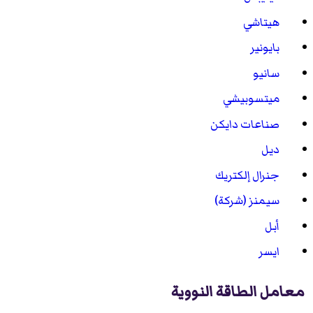
هيتاشي
بايونير
سانيو
ميتسوبيشي
صناعات دايكن
ديل
جنرال إلكتريك
سيمنز (شركة)
أبل
ايسر
معامل الطاقة النووية