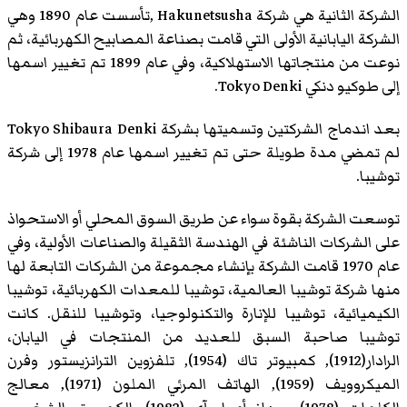
الشركة الثانية هي شركة Hakunetsusha ,تأسست عام 1890 وهي
الشركة اليابانية الأولى التي قامت بصناعة المصابيح الكهربائية، ثم
نوعت من منتجاتها الاستهلاكية، وفي عام 1899 تم تغيير اسمها
إلى طوكيو دنكي Tokyo Denki.
بعد اندماج الشركتين وتسميتها بشركة Tokyo Shibaura Denki
لم تمضي مدة طويلة حتى تم تغيير اسمها عام 1978 إلى شركة
توشيبا.
توسعت الشركة بقوة سواء عن طريق السوق المحلي أو الاستحواذ
على الشركات الناشئة في الهندسة الثقيلة والصناعات الأولية، وفي
عام 1970 قامت الشركة بإنشاء مجموعة من الشركات التابعة لها
منها شركة توشيبا العالمية، توشيبا للمعدات الكهربائية، توشيبا
الكيميائية، توشيبا للإنارة والتكنولوجيا، وتوشيبا للنقل. كانت
توشيبا صاحبة السبق للعديد من المنتجات في اليابان،
الرادار(1912), كمبيوتر تاك (1954), تلفزوين الترانزيستور وفرن
الميكروويف (1959), الهاتف المرئي الملون (1971), معالج