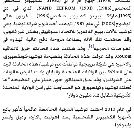
الكلمات (1978), جهاز أم ار آي (1982), الكمبيوتر الشخصي
المحمول(1986), NAND EEPROM (1991), الدي في دي
(1995),ماركة ليبريتو كمبيوتر شخصي(1996), تلفزيون عالي
الوضوح(2005). في عام 1987, اتهمت أحد فروع شركة توشيا، وهي
توشيبا للآلات، ببيع آلة تفريز للاتحاد السوفييتي بشكل غير قانوني،
وقد ساهمت تلك الاله بصناعة مروحة دفع عالية الهدوء في
[4]
الغواصات الحربية
, وقد شكلت هذه الحادثة خرق لاتفاقية
CoCom, وقد عرفت هذه الحادثة بفضيحة توشيبا-كونقسبيرق،
والاخيره هي شركة نرويجية تواطأت مع توشيبا، هذه الحادثة اثرت
على العلاقة بين الولايات المتحدة واليابان وادت لفرض عقوبات
على الشركتين، وقد علق السيناتور جون هاينز على الفضيحة " ما
فعلته توشيبا وكينسبورق هو المساومة على آمن الولاية المتحدة
الأمريكية مقابل 512 مليون دولار"
في عام 2010 احتلت توشيبا المرتبة الخامسة عالمياً كأكبر بائع
لأجهزة الكمبيوتر الشخصية بعد (هوليت باكارد، وديل وايسر
ولينوفو).