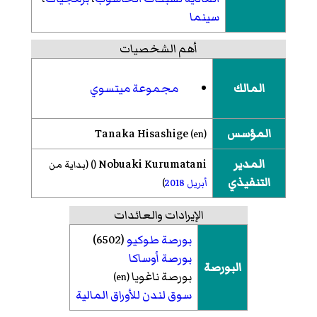
سينما
أهم الشخصيات
المالك
مجموعة ميتسوي
المؤسس
Tanaka Hisashige
(
en
)
المدير
Nobuaki Kurumatani
()
(بداية من
التنفيذي
أبريل
2018
)
الإيرادات والعائدات
بورصة طوكيو
(6502)
بورصة أوساكا
البورصة
بورصة ناغويا
)
en
(
سوق لندن للأوراق المالية