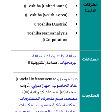
الشركات
Toshiba (United States)
()
التابعة
Toshiba (South Korea)
()
Toshiba (Austria)
()
Toshiba Nanoanalysis
Corporation
()
صناعة الإلكترونيات
،
صناعة
الصناعات
البرمجيات
، صناعة إلكترونية
()
شبه موصل
، Social infrastructure
،
()
عتاد الحاسوب
،
جهاز منزلي
، أدوات
صحية
، معدات كهربائية
،
)
en
(
)
en
(
المنتجات
مصعد
،
سلم متحرك
،
المستلزمات
المكتبية
،
ذاكرة حاسوب
،
المكونات
المادية لشبكات الحاسوب
،
برمجيات
،