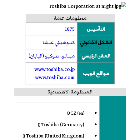
معلومات عامة
التأسيس
1875
الشكل القانوني
كابوشيكي غيشا
المقر الرئيسي
ميناتو، طوكيو
(
اليابان
)
www.toshiba.co.jp
مواقع الويب
www.toshiba.com
المنظومة الاقتصادية
OCZ
(
en
)
Toshiba (Germany)
()
Toshiba (United Kingdom)
()