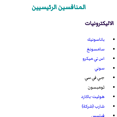
المنافسين الرئيسيين
الاليكترونيات
باناسونيك
سامسونغ
اس تي ميكرو
سوني
جي في سي
ثومبسون
هوليت-باكارد
شارب (شركة)
فيليبس