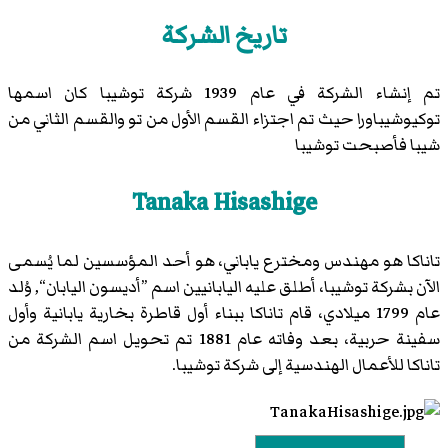
تاريخ الشركة
تم إنشاء الشركة في عام 1939 شركة توشيبا كان اسمها
توكيوشيباورا حيث تم اجتزاء القسم الأول من تو والقسم الثاني من
شيبا فأصبحت توشيبا
Tanaka Hisashige
تاناكا هو مهندس ومخترع ياباني، هو أحد المؤسسين لما يُسمى
الآن بشركة توشيبا، أطلق عليه اليابانيين اسم ”أديسون اليابان“, وُلد
عام 1799 ميلادي، قام تاناكا ببناء أول قاطرة بخارية يابانية وأول
سفينة حربية، بعد وفاته عام 1881 تم تحويل اسم الشركة من
تاناكا للأعمال الهندسية إلى شركة توشيبا.