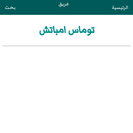
عريق
الرئيسية
بحث
توماس امباتش