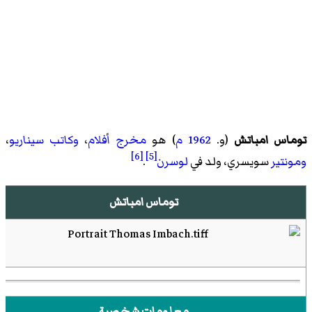
توماس امباتش
(و.
1962
م
) هو
مخرج أفلام
،
وكاتب سيناريو
،
[6]
[5]
ومونتير
سويسري، ولد في
لوسرن
.
توماس امباتش
معلومات شخصية