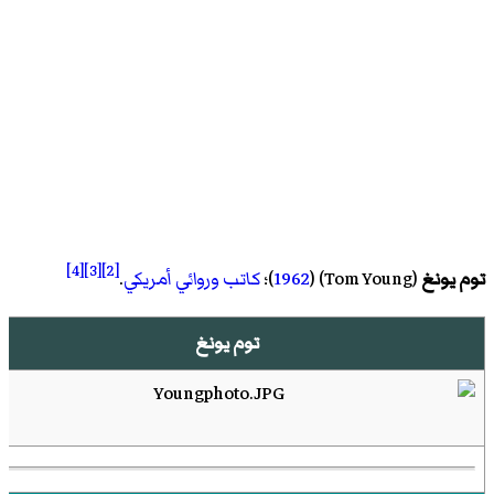
[4]
[3]
[2]
توم يونغ
(
Tom Young
)‏ (
1962
)؛
كاتب
وروائي
أمريكي
.
توم يونغ