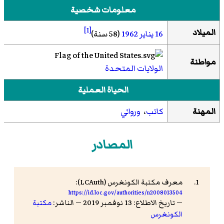
معلومات شخصية
[1]
الميلاد
16 يناير
1962
(58 سنة)
مواطنة
الولايات المتحدة
الحياة العملية
المهنة
كاتب
،
وروائي
المصادر
معرف مكتبة الكونغرس (LCAuth):
https://id.loc.gov/authorities/n2008013504
— تاريخ الاطلاع: 13 نوفمبر 2019 — الناشر:
مكتبة
الكونغرس