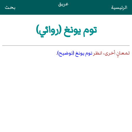
عريق
الرئيسية
بحث
توم يونغ (روائي)
لمعانٍ أخرى، انظر
توم يونغ (توضيح)
.