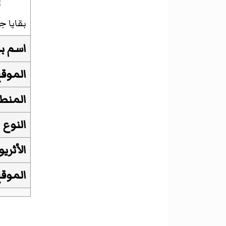
بقايا ج
اسم ب
الموق
المنط
النوع
الأثريو
الموقع