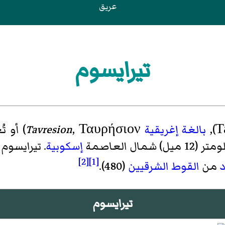
عريق
تيرايسوم
Т
)‏,
بالغة إغريقية
, Ταυρήσιον) أو تُعرف بـ
Tavresion
إسكوبية
. تيرايسوم
[2]
[1]
د
من
القوط الشرقيين
(480).
تيرايسوم