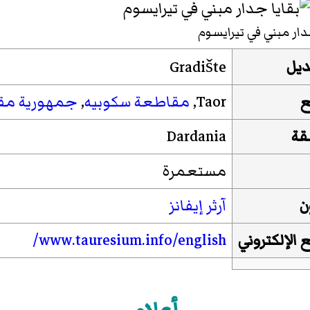
دار مبني في تيرايسوم
ديل
Gradište
ع
Taor
,
مقاطعة سكوبيه
,
جمهورية مقد
قة
Dardania
مستعمرة
ن
آرثر إيفانز
 الإلكتروني
/english
.info
.tauresium
www
/