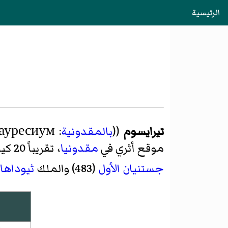
الرئيسية
تيرايسوم
((
بالمقدونية
:
ауресиум
موقع أثري في
مقدونيا
، تقريباً 20 كيلومتر (12 ميل) شمال العاصمة
جستنيان الأول
(483) والملك
ثيوداها