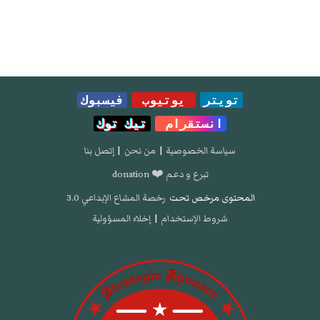
تويتر
يوتيوب
فيسبوك
انستقرام
تيك توك
سياسة الخصوصية
|
من نحن
|
إتصل بنا
تبرع و دعم ❤️ donation
المحتوى مرخص تحت
رخصة المشاع الإبداعي 3.0
شروط الإستخدام
|
إخلاء المسؤولية