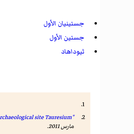
جستينيان الأول
جستين الأول
ثيوداهاد
"Archaeological site Tauresium"
مارس 2011
.