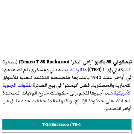
تيمكو تي-35 باكارو
"راعي البقر" (
Temco T-35 Buckaroo
)‏ (تسمية
الشركة تي إي-1 (
TE-1
)‏)
طائرة تدريب
مدني وعسكري، تم تصميمها
في أواخر عقد 1940 باعتبارها منخفضة التكلفة للغاية للأسواق
التجارية والعسكرية. فشل "تيمكو" في بيع الطائرة
للقوات الجوية
الأمريكية
مما أجبرها للجوء إلى حكومات خارج الولايات المتحدة
للحفاظ على خطوط الإنتاج، ولكنها فقط حققت عدد قليل من
أوامر التصدير.
T-35 Buckaroo / TE-1