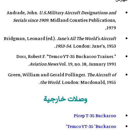
Andrade, John.
U.S.Military Aircraft Designations and
Serials since 1909
. Midland Counties Publications,
1979,
Bridgman, Leonard (ed.).
Jane's All The World's Aircraft
1953-54
. London: Jane's, 1953.
Dorr, Robert F. "Temco YT-35 Buckaroo Trainer."
Aviation News
Vol. 19, no. 18, January 1991.
Green, William and Gerald Pollinger.
The Aircraft of
the World
. London: Macdonald, 1955.
وصلات خارجية
Pirep T-35 Buckaroo
Temco YT-35 'Buckaroo'