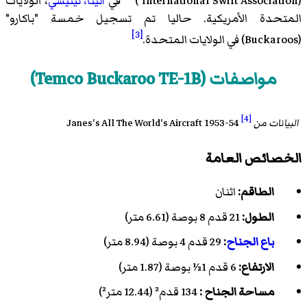
(International Swift Association )
في
أثينا، تينيسي
، الولايات
المتحدة الأمريكية. حاليا تم تسجيل خمسة "باكارو"
[3]
(Buckaroos) في الولايات المتحدة.
مواصفات (Temco Buckaroo TE-1B)
[4]
البيانات من
Janes's All The World's Aircraft 1953-54
الخصائص العامة
الطاقم:
اثنان
الطول:
21 قدم 8 بوصة (6.61 متر)
باع الجناح
:
29 قدم 4 بوصة (8.94 متر)
الارتفاع:
6 قدم 1½ بوصة (1.87 متر)
مساحة الجناح :
134 قدم² (12.44 متر²)