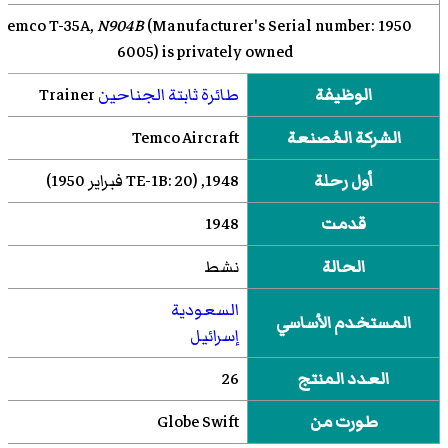
N904B
(Manufacturer's Serial number:
1950 Temco T-35A,
6005) is privately owned
الوظيفة
طائرة ثابتة الجناحين
Trainer
الشركة المُصنعة
Temco Aircraft
أول رحلة
1948, (TE-1B: 20 فبراير 1950)
قدمت
1948
الحالة
نشط
السعودية
المستخدم الأساسي
إسرائيل
العدد المنتج
26
طورت من
Globe Swift