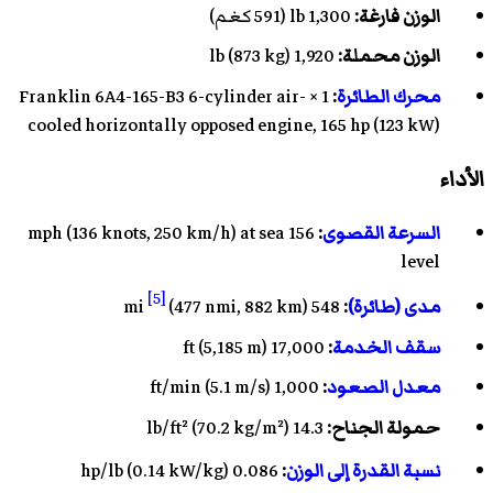
الوزن فارغة
:
1,300 lb (591 كغم)
الوزن محملة:
1,920 lb (873 kg)
محرك الطائرة
:
1 ×
6-cylinder air-
Franklin 6A4-165-B3
cooled horizontally opposed engine, 165 hp (123 kW)
الأداء
السرعة القصوى
:
156 mph (136 knots, 250 km/h) at sea
level
[5]
مدى (طائرة)
:
548 mi
(477 nmi, 882 km)
سقف الخدمة
:
17,000 ft (5,185 m)
معدل الصعود
:
1,000 ft/min (5.1 m/s)
حمولة الجناح
:
14.3 lb/ft² (70.2 kg/m²)
نسبة القدرة إلى الوزن
:
0.086 hp/lb (0.14 kW/kg)