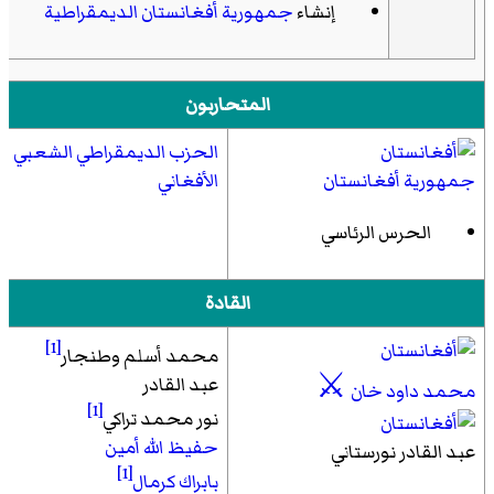
إنشاء
جمهورية أفغانستان الديمقراطية
المتحاربون
الحزب الديمقراطي الشعبي
جمهورية أفغانستان
الأفغاني
الحرس الرئاسي
القادة
[1]
محمد أسلم وطنجار
⚔
عبد القادر
محمد داود خان
[1]
نور محمد تراكي
حفيظ الله أمين
عبد القادر نورستاني
[1]
بابراك كرمال