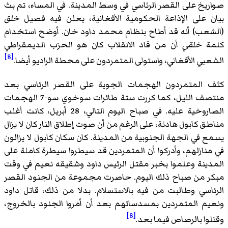
صواريخ على القصر الرئاسي في وسط المدينة. في المساء، تم بث
بيان على الإذاعة الحكومية الأفغانية، يعلن فيه فصيل
خلق
(الشعب) أنه قد أطاح بنظام محمد داود خان. أوضح استخدام
كلمة
خلقي
أن من قاد الانقلاب كان هو الحزب الديمقراطي
[8]
الشعبي الأفغاني، واستولى المتمردون على محطة الراديو أيضا.
كثف المتمردون الهجمات الجوية على القصر الرئاسي بعد
منتصف الليل، كما كررت ستة طائرات سوخوي سو-7 الهجمات
الصاروخية عليه. في صباح اليوم التالي، 28 أبريل، كانت أغلب
مناطق كابول هادئة، على الرغم من أن صوت إطلاق النار كان لا يزال
يسمع في الجهة الجنوبية من المدينة. كان سكان كابول لا يزالون
في منازلهم، وأدركوا أن المتمردين قد سيطروا سيطرة كاملة على
المدينة وعلموا بخبر مقتل الرئيس داود وشقيقه نعيم في وقت
مبكر من صباح ذلك اليوم. حاصرت مجموعة من الجنود القصر
الرئاسي وطالبت من فيه بالاستسلام. بدلا من ذلك، قاتل داود
ونعيم المتمردين بمسدساتهم بعد أن أمروا الجنود بالخروج،
[8]
وقتلوا بالرصاص فيما بعد.