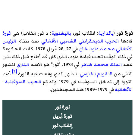
ثورة ثور
(
بالدارية
: انقلاب ثور،
بالبشتوية
: د ثور انقلاب) هي
ثورة
قادها
الحزب الديمقراطي الشعبي الأفغاني
ضد نظام
الرئيس
الأفغاني
محمد داود خان
في 27–28 أبريل 1978. كانت الحكومة
في ذلك الوقت تحت قيادة داود، الذي كان قد أطاح قبل ذلك بابن
عمه
الملك محمد ظاهر
في 1973. "ثور" هو الاسم
الداري
للشهر
[2]
الثاني من
التقويم الفارسي
، الشهر الذي وقعت فيه الثورة.
أدت
الثورة إلى تدخل السوفيت في 1979 واندلاع
الحرب السوفيتية–
الأفغانية
في 1979–1989 ضد المجاهدين.
ثورة ثور
ثورة أبريل
إنقلاب ثور
د ثور إنقلاب