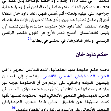
للملك.
في عقد 1970، رسم داود خطة للإطاحة بابن عمه. في
1973، عندما كان الملك ظاهر شاه في إيطاليا من أجل إجراء عملية
جراحية على عينيه ولعلاج ألم أسفل ظهره، قاد داود خان انقلابا
أدى إلى مقتل ثمانية مدنيين. وأدى هذا الأخير إلى الإطاحة بالملك
وإلغاء الملكية. أنشأ داود خان حكومة جديدة، وأعلن نفسه أول
رئيس لأفغانستان. أصبح قصر الأرج في كابول القصر الرئاسي
[5]
الرسمي، وعاش ظاهر شاه في المنفى في إيطاليا.
حكم داود خان
تحت حكم حكومة داود العلمانية، اشتد التنافس الحزبي داخل
الحزب الديمقراطي الشعبي الأفغاني
، وانقسم إلى فصيلين
رئيسيين، البرشم وخلقي. على الرغم من أن الحكومة عبرت عبر
بيان عن استيائها من الاغتيال، إلا أن نور محمد تراكي، العضو في
الحزب الديمقراطي الشعبي الأفغاني، اتهم الحكومة نفسها بأنها
كانت مسؤولة عن الاغتيال. خشي قادة الحزب الديمقراطي
[6]
الشعبي الأفغاني على ما يبدو من نية داود القضاء عليهم.