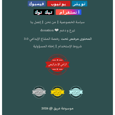
تويتر
يوتيوب
فيسبوك
Afghanistan: a historical encyclopedia
. Santa
Barbara, CA: ABC-Clio, Inc, 2003, p. 207
انستقرام
تيك توك
سياسة الخصوصية
|
من نحن
|
إتصل بنا
تبرع و دعم ❤️ donation
المحتوى مرخص تحت
رخصة المشاع الإبداعي 3.0
شروط الإستخدام
|
إخلاء المسؤولية
موسوعة عريق @ 2026