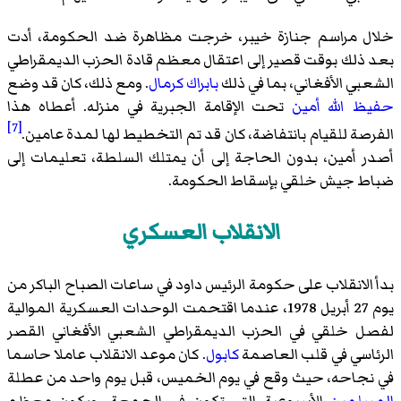
خلال مراسم جنازة خيبر، خرجت مظاهرة ضد الحكومة، أدت
بعد ذلك بوقت قصير إلى اعتقال معظم قادة الحزب الديمقراطي
الشعبي الأفغاني، بما في ذلك
بابراك كرمال
. ومع ذلك، كان قد وضع
حفيظ الله أمين
تحت الإقامة الجبرية في منزله. أعطاه هذا
[7]
الفرصة للقيام بانتفاضة، كان قد تم التخطيط لها لمدة عامين.
أصدر أمين، بدون الحاجة إلى أن يمتلك السلطة، تعليمات إلى
ضباط جيش خلقي بإسقاط الحكومة.
الانقلاب العسكري
بدأ الانقلاب على حكومة الرئيس داود في ساعات الصباح الباكر من
يوم 27 أبريل 1978، عندما اقتحمت الوحدات العسكرية الموالية
لفصل خلقي في الحزب الديمقراطي الشعبي الأفغاني القصر
الرئاسي في قلب العاصمة
كابول
. كان موعد الانقلاب عاملا حاسما
في نجاحه، حيث وقع في يوم الخميس، قبل يوم واحد من عطلة
المسلمين
الأسبوعية التي تكون في الجمعة، ويكون معظم