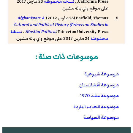
California Press. .
نسخة محفوظة
23 مارس 2017
على موقع واي باك مشين.
Barfield, Thomas (25 مارس 2012).
Afghanistan: A
Cultural and Political History (Princeton Studies in
. Princeton University Press. .
Muslim Politics)
نسخة
محفوظة
24 مارس 2017 على موقع واي باك مشين.
Dupree, Louis (2014-07-14).
Afghanistan
. Princeton
University Press. p. 771. .
نسخة محفوظة
23 مارس
موسوعات ذات صلة :
2017 على موقع واي باك مشين.
Barnett R. Rubin.
The Fragmentation of Afghanistan
موسوعة شيوعية
(Yale University Press, 2002). p. 104
نسخة
موسوعة أفغانستان
محفوظة
24 مارس 2017 على موقع واي باك مشين.
Thompson, Larry Clinton.
"Surviving the '78
موسوعة عقد 1970
6 أبريل 2011.
Revolution in Afghanistan"
نسخة
موسوعة الحرب الباردة
محفوظة
25 يوليو 2017 على موقع واي باك مشين.
موسوعة السياسة
Arnold, Anthony.
Afghanistan: The Soviet Invasion in
Perspective
. Stanford: Hoover Institution Press,
1981, pp 74–75, 83, 86; Clements, Frank.
Conflict in