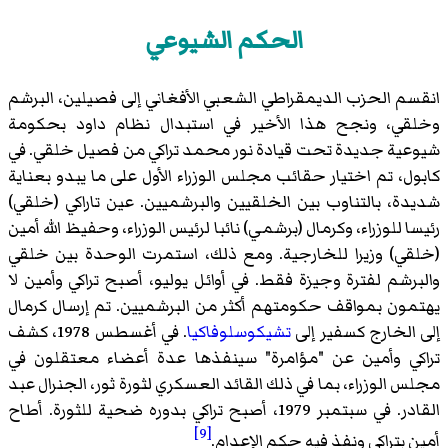
الحكم الشيوعي
انقسم الحزب الديمقراطي الشعبي الأفغاني إلى فصيلين، البرشم
وخلقي، ونجح هذا الأخير في استبدال نظام داود بحكومة
شيوعية جديدة تحت قيادة نور محمد تراكي من فصيل خلقي. في
كابول، تم اختيار حقائب مجلس الوزراء الأول على ما يبدو بعناية
شديدة، بالتناوب بين الخلقيين والبرشميين. عين تاراكي (خلقي)
رئيسا للوزراء، وكرمال (برشمي) نائبا لرئيس الوزراء، وحفيظ الله أمين
(خلقي) وزيرا للخارجية. ومع ذلك، استمرت الوحدة بين خلقي
والبرشم لفترة وجيزة فقط. في أوائل يوليو، أصبح تراكي وأمين لا
يهتمون بمواقف حكومتهم أكثر من البرشميين. تم إرسال كرمال
إلى الخارج كسفير إلى
تشيكوسلوفاكيا
. في أغسطس 1978، كشف
تراكي وأمين عن "مؤامرة" سينفذها عدة أعضاء معتقلون في
مجلس الوزراء، بما في ذلك القائد العسكري لثورة ثور، الجنرال عبد
القادر. في سبتمبر 1979، أصبح تراكي بدوره ضحية للثورة. أطاح
[9]
أمين بتراكي ونفذ فيه حكم الإعدام.