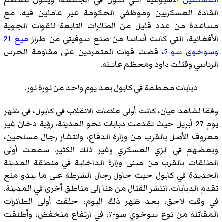
القادة العسكريين وموظفي الحكومة غير عاملين فيه. مع
مساعدة من عدد قليل من الطائرات التابعة للقوات الجوية
الأفغانية، التي كانت أساسا من صنع سوفيتي من طراز
ميغ-21
وسوخوي سو-7
، قضت قوات المتمردين على مقاومة الحرس
الرئاسي وقتلت داود ومعظم عائلته.
دبابات محطمة في كابول بعد يوم واحد من ثورة ثور.
وفقا لشاهد عيان، كانت أولى علامات الانقلاب في كابول، في ظهر
يوم 27 أبريل حيث تقدمت دبابات نحو المدينة، رؤية دخان غير
معروف الأصل بالقرب من وزارة الدفاع، وانتشار رجال مسلحين،
وبعضهم في الزي العسكري وغير ذلك الكثير. سمعت أولى
الطلقات بالقرب من مبنى وزارة الداخلية في منطقة المدينة
الجديدة في كابول حيث حاول رجال الشرطة على ما يبدو منع
تقدم الدبابات. انتشر القتال من هنا إلى مناطق أخرى في المدينة.
في وقت لاحق، بعد ظهر ذلك اليوم، حلقت أولى الطائرات
المقاتلة من نوع سوخوي سو-7، في ارتفاع منخفض، وأطلقت