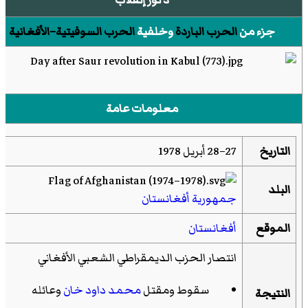
جزء من
الحرب الباردة
وخلفية
الحرب السوفيتية–الأفغانية
معلومات عامة
التاريخ
27–28 أبريل 1978
البلد
جمهورية أفغانستان
الموقع
أفغانستان
انتصار الحزب الديمقراطي الشعبي الأفغاني
سقوط ومقتل
محمد داود خان
وعائله
النتيجة