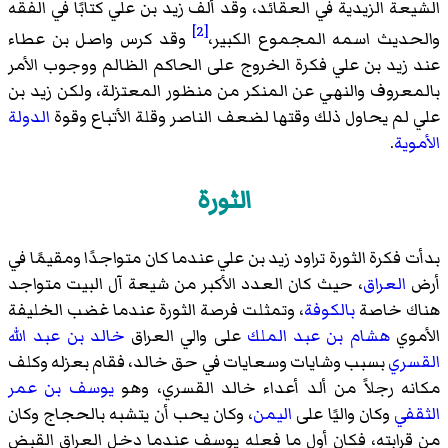
الشيعة الزيدية في العقائد، وقد ألف زيد بن علي كتابًا في الفقه
[2]
والحديث اسمه المجموع الكبير،
وقد كرس واصل بن عطاء
عند زيد بن علي فكرة الخروج على الحاكم الظالم ووجوب الأمر
بالمعروف والنهي عن المنكر من منظور المعتزلة، ولكن زيد بن
علي لم يحاول ذلك وقتها لضعف الناصر وقلة الأتباع وقوة
الدولة
الأموية
.
الثورة
بدأت فكرة الثورة تراود زيد بن علي عندما كان متواجدًا ومقيمًا في
أرض
العراق
، حيث كان العدد الأكبر من شيعة آل البيت متواجد
هناك خاصة
بالكوفة
، وتمثلت فرصة الثورة عندما غضب الخليفة
الأموي
هشام بن عبد الملك
على والي العراق
خالد بن عبد الله
القسري
بسبب وشايات وسعايات في حق خالد، فقام بعزله وكلف
مكانه رجلاً من ألد أعداء خالد القسري، وهو
يوسف بن عمر
الثقفي
وكان واليًا على
اليمن
، وكان يحب أن يتشبه بالحجاج وكان
من قرابته، فكان أول ما فعله يوسف عندما دخل العراق القبض