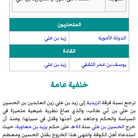
المتحاربون
الدولة الأموية
زيد بن علي
القادة
يوسف بن عمر الثقفي
زيد بن علي
خلفية عامة
ترجع نسبة فرقة
الزيدية
إلى زيد بن علي زين العابدين بن الحسين
بن علي بن أبي طالب، والذي صاغ نظرية شيعية متميزة في
السياسة والحكم وجاهد من أجلها وقتل في سبيلها، ومنذ أن
خرج
الحسين بن علي
سنة
61 هـ
على حكم
يزيد بن معاوية
، حيث
استدعاه أهل الكوفة وانتهى هذا الخروج بقتل الحسين ومعظم