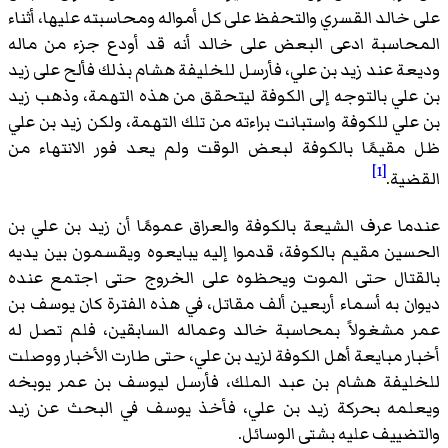
على خالد القسري والتحفظ على كل أمواله ومحاسبته عليها، أثناء
المحاسبة ادعى البعض على خالد أنه قد أودع جزء من ماله
وديعة عند زيد بن علي، فأرسل للخليفة هشام بذلك فألح على زيد
بن علي بالتوجه إلى الكوفة ليتحقق من هذه التهمة، وذهب زيد
بن علي للكوفة واستبانت براءته من تلك التهمة، ولكن زيد بن علي
ظل مقيمًا بالكوفة لبعض الوقت ولم يعد فور الانتهاء من
[1]
القضية.
عندما عرف الشيعة بالكوفة والعراق عمومًا أن زيد بن علي بن
الحسين مقيم بالكوفة، قدموا إليه يبايعوه ويقسمون بين يديه
بالقتال حتى الموت ويحظوه على الخروج حتى اجتمع عنده
ديوان به أسماء أربعين ألف مقاتل، في هذه الفترة كان يوسف بن
عمر مشغولاً بمحاسبة خالد وعماله السابقين، فلم تصل له
أخبار مبايعة أهل الكوفة لزيد بن علي، حتى طارت الأخبار ووصلت
للخليفة هشام بن عبد الملك، فأرسل ليوسف بن عمر يوبخه
ويعلمه بحركة زيد بن علي، فأخذ يوسف في البحث عن زيد
والتضييف عليه بشتى الوسائل.