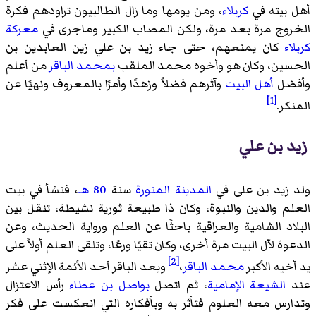
أهل بيته في
كربلاء
، ومن يومها وما زال الطالبيون تراودهم فكرة
الخروج مرة بعد مرة، ولكن المصاب الكبير وماجرى في
معركة
كربلاء
كان يمنعهم، حتى جاء زيد بن علي زين العابدين بن
الحسين، وكان هو وأخوه محمد الملقب
بمحمد الباقر
من أعلم
وأفضل
أهل البيت
وآثرهم فضلاً وزهدًا وأمرًا بالمعروف ونهيًا عن
[1]
المنكر.
زيد بن علي
ولد زيد بن على في
المدينة المنورة
سنة
80 هـ
، فنشأ في بيت
العلم والدين والنبوة، وكان ذا طبيعة ثورية نشيطة، تنقل بين
البلاد الشامية والعراقية باحثًا عن العلم ورواية الحديث، وعن
الدعوة لآل البيت مرة أخرى، وكان تقيًا ورعًا، وتلقى العلم أولاً على
[2]
يد أخيه الأكبر
محمد الباقر
،
ويعد الباقر أحد الأئمة الإثني عشر
عند
الشيعة الإمامية
، ثم اتصل
بواصل بن عطاء
رأس الاعتزال
وتدارس معه العلوم فتأثر به وبأفكاره التي انعكست على فكر