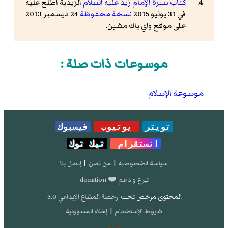
كتاب سيرة الإمام زيد عليه السلام
الزيدية اطلع عليه
في 31 يوليو 2015
نسخة محفوظة
24 ديسمبر 2013
على موقع واي باك مشين.
موسوعات ذات صلة :
موسوعة الإسلام
تويتر
يوتيوب
فيسبوك
انستقرام
تيك توك
سياسة الخصوصية
|
من نحن
|
إتصل بنا
تبرع و دعم ❤️ donation
المحتوى مرخص تحت
رخصة المشاع الإبداعي 3.0
شروط الإستخدام
|
إخلاء المسؤولية