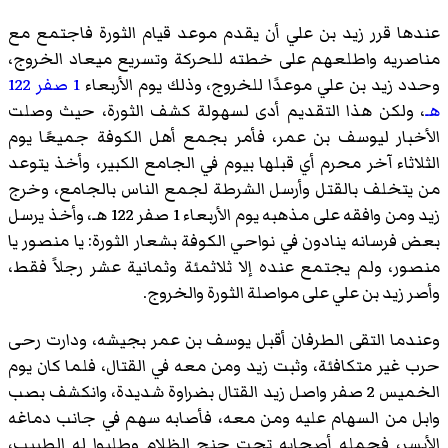
عندها قرر زيد بن علي أن يقدم موعد قيام الثورة فاجتمع مع
مناصريه واطلعهم على خطته للحركة وتسريع ميعاد الخروج،
وحدد زيد بن علي موعدًا للخروج، وذلك يوم الأربعاء
1 صفر
122
هـ
، ولكن هذا التقديم أدى لسهولة كشف الثورة، حيث وصلت
الأخبار ليوسف بن عمر، فأمر بجمع أهل الكوفة جميعًا يوم
الثلاثاء آخر محرم أي قبلها بيوم في الجامع الكبير، وأخذ يتوعد
من يتخلف بالقتل وأرسل الشرطة لجمع الناس بالجامع، وخرج
زيد ومن وافقه على مذهبه يوم الأربعاء 1 صفر 122 هـ، وأخذ يرسل
بعض فرسانه ينادون في نواحي الكوفة بشعار الثورة: يا منصور يا
منصور، ولم يجتمع عنده إلا ثلاثمئة وثمانية عشر رجلاً فقط،
وأصر زيد بن علي على مواصلة الثورة والخروج.
وعندما التقى الطرفان أقبل يوسف بن عمر بجيشه، ودارت رحى
حرب غير متكافئة، وثبت زيد ومن معه في القتال، فلما كان يوم
الخميس 2 صفر واصل زيد القتال بضراوة شديدة، وانكشف بصب
وابل من السهام عليه ومن معه، فأصابه سهم في جانب دماغه
الأيسر، فحمله أصحابه تحت جنح الظلام وطلبوا له الطبيب،