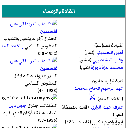
القادة والزعماء
الجنرال
آرثر غرينفيل واتشوب
القيادة السياسية
المفوض السامي
والقائد العام
أمين الحسيني
(نفي)
(1932–38)
راغب النشاشيبي
(انشق)
محمد عزة دروزة
(نفي)
السير
هارولد ماكمايكل
قادة ثوار محليون
المفوض السامي
عبد الرحيم الحاج محمد
(1938–44)
⚔
(القائد العام)
اللفتنانت جنرال
جون ديل
عارف عبد الرازق
(قائد منطقة)
ضباط هيئة الأركان الذي يقود
(نفي)
(1936–37)
أبو إبراهيم الكبير
(قائد منطقة)