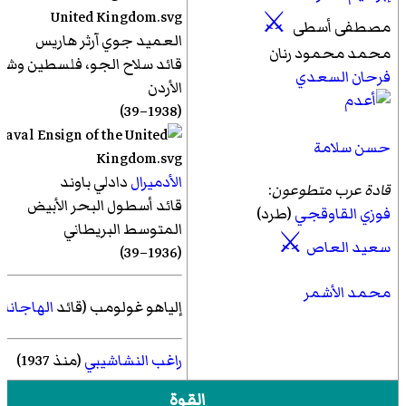
⚔
مصطفى أسطى
العميد جوي
آرثر هاريس
محمد محمود رنان
قائد سلاح الجو، فلسطين وشر
فرحان السعدي
الأردن
(1938–39)
حسن سلامة
الأدميرال
دادلي باوند
قادة عرب متطوعون
:
قائد أسطول البحر الأبيض
فوزي القاوقجي
(طرد)
المتوسط البريطاني
⚔
سعيد العاص
(1936–39)
محمد الأشمر
إلياهو غولومب (قائد
الهاجاناه
راغب النشاشيبي
(منذ 1937)
القوة