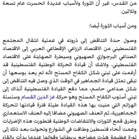
من القدس، غير أن الثورة ولأسباب عديدة انحسرت عام تسعة
وثلاثين.
ومن أسباب الثورة أيضا:
وصول حدة التناقض إلى ذروته في عملية انتقال المجتمع
الفلسطيني من الاقتصاد الزراعي الإقطاعي العربي إلى الاقتصاد
الصناعي البرجوازي الصهيوني وسيطرة الصهاينة على الاقتصاد
الفلسطيني. ولاشك أن قيادة الحركة الوطنية الفلسطينية قد
أرغمت على تبني شكل الكفاح المسلح لأنه لم يعد بوسعها أن
تبقى تمثل قيادة الجماهير في الوقت الذي وصل فيه التناقض إلى
شكل صدامي حاسم، مما دفع القيادة الفلسطينية آنذاك إلى
تبني أسلوب الكفاح المسلح وهو حركة
عز الدين القسام
وسلسلة
الهزائم التي منيت بها هذه القيادة طيلة فترة قيادتها للحركة
الجماهيرية، ثم العنف الصهيوني مضافا إليه العنف الاستعماري
وطرق قمع الثورات والانتفاضات الوطنية فتطورت هذه الإضرابات
وعمت أنحاء فلسطين وطافت في الشوارع وتحولت بعد ذلك إلى
ثورة عظيمة هذت مضاجع بريطانيا وقواتها عندما بدأت بإلقاء