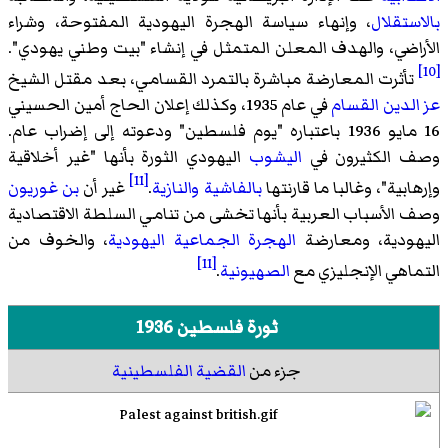
بالاستقلال
، وإنهاء سياسة الهجرة اليهودية المفتوحة، وشراء
الأراضي، والهدف المعلن المتمثل في إنشاء "بيت وطني يهودي".
[10]
تأثرت المعارضة مباشرة بالتمرد القسامي، بعد مقتل الشيخ
عز الدين القسام
في عام 1935، وكذلك إعلان الحاج أمين الحسيني
16 مايو 1936 باعتباره "يوم فلسطين" ودعوته إلى إضراب عام.
وصف الكثيرون في
اليشوب
اليهودي الثورة بأنها "غير أخلاقية
[11]
وإرهابية"، وغالبا ما قارنتها
بالفاشية
والنازية
.
غير أن
بن غوريون
وصف الأسباب العربية بأنها تخشى من تنامي السلطة الاقتصادية
اليهودية، ومعارضة
الهجرة الجماعية اليهودية
، والخوف من
[11]
التماهي الإنجليزي مع
الصهيونية
.
ثورة فلسطين 1936
جزء من
القضية الفلسطينية