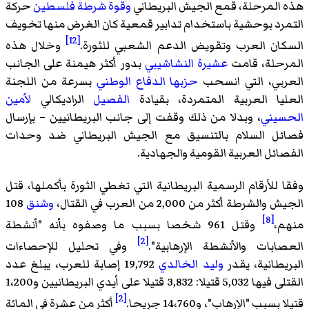
هذه المرحلة، قمع الجيش البريطاني
وقوة شرطة فلسطين
حركة
التمرد بوحشية باستخدام تدابير قمعية كان الغرض منها تخويف
[12]
السكان العرب وتقويض الدعم الشعبي للثورة.
وخلال هذه
المرحلة، قامت
عشيرة النشاشيبي
بدور أكثر هيمنة على الجانب
العربي، التي انسحب
حزبها الدفاع الوطني
بسرعة من اللجنة
العليا العربية المتمردة، بقيادة
الفصيل
الراديكالي
لأمين
الحسيني
، وبدلا من ذلك وقفت إلى جانب البريطانيين – بإرسال
فصائل السلام بالتنسيق مع الجيش البريطاني ضد وحدات
الفصائل العربية القومية والجهادية.
وفقا للأرقام الرسمية البريطانية التي تغطي الثورة بأكملها، قتل
الجيش والشرطة أكثر من 2,000 من العرب في القتال،
وشنق
108
[8]
منهم،
وقتل 961 شخصا بسبب ما وصفوه بأنه "أنشطة
[2]
العصابات والأنشطة الإرهابية".
وفي تحليل للإحصاءات
البريطانية، يقدر
وليد الخالدي
19,792 إصابة للعرب، يبلغ عدد
القتلى فيها 5,032 قتيلا: 3,832 قتيلا على أيدي البريطانيين و1،200
[2]
قتيلا بسبب "الإرهاب"، و14،760 جريحا.
أكثر من عشرة في المائة