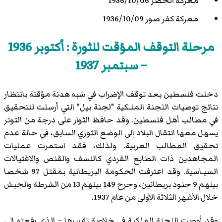
معركة الخضر 1936/10/06
معركة كفر صور 1936/10/09
مرحلة التوقف المؤقت للثورة : أكتوبر 1936
– سبتمبر 1937
دخلت فلسطين بعد توقف الإضراب في شبه هدنة مؤقتة بانتظار
نتائج توصيات اللجنة الملـكية "لجنة بيل" التي أرسلت للتحقيق
في مطالب أهل فلسطين. وقد حافظ الثوار على درجة من التوتر
يسهل معها انتقال البلاد إلى الوضع الثوري السابق، في حالة عدم
تحقيق المطالب العربية. ولذلك، فقد استمرت عمليات
المجاهدين ذات الطابع الفردي كالنسف والقنص والاغتيالات
السيـاسية. وقد اعترفت الحكومة البريطانية بمقتل 97 شخصا
بينهم 9 جنود بريطانين، وجرح 149 بينهم 13 من الشرطة والجيش
خلال الأشهر الثلاثة الأولى من عام 1937.
وقد أوصت اللجنة الملكية في خلاصة تقريرها – الذي رفعته إلى