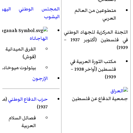
المجلس الوطني اليهود
متطوعين من العالم
اليشوب
العربي
اللجنة المركزية للجهاد الوطني
الهاجاناه
في فلسطين
(أكتوبر 1937 –
1939)
الفرق الميدانية
(فوش)
مكتب الثورة العربية في
بيئولوت ميوخادو
فلسطين (أواخر 1938 –
1939)
الإرجون
جمعية الدفاع عن فلسطين
حزب الدفاع الوطني
(منذ
1937)
فصائل السلام
العربية