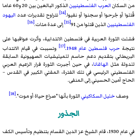
من السكان
العرب الفلسطينيين
الذكور البالغين بين 20 و60 عاما
[14]
قُتلوا أو جُرحوا أو سجنوا أو نفيوا.
تتراوح تقديرات عدد
اليهود
[16]
[15]
الفلسطينيين
الذين قتلوا من 91
إلى عدة مئات.
فشلت الثورة العربية في فلسطين الانتدابية، وأثرت عواقبها على
[17]
نتيجة
حرب فلسطين عام 1948
.
وتسببت في قيام الانتداب
البريطاني بتقديم دعم حاسم للميليشيات الصهيونية السابقة
للدولة مثل
الهاغانا
، في حين أجبرت الثورة فرار الزعيم العربي
الفلسطيني الرئيسي في تلك الفترة، المفتي الكبير في القدس –
الحاج أمين الحسيني إلى المنفى.
[18]
وصف
خليل السكاكيني
الثورة بأنها "صراع حياة أو موت".
الجذور
في عام 1930، قام الشيخ عز الدين القسام بتنظيم وتأسيس الكف