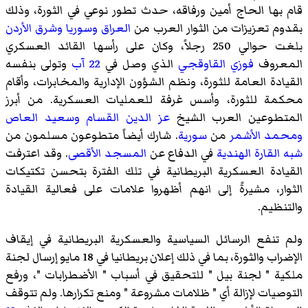
قام بها الحاج أمين ورفاقه، حدث تطور نوعي في الثورة، وذلك
بقدوم تعزيزات من الثوار العرب من
العراق
وسوريا
وشرق الأردن
بلغت حوالي 250 رجلاً، وكان على رأسها القائد العسكري
المعروف
فوزي القاوقجي
الذي وصل في
22 آب
وتولى بنفسه
القيادة العامة للثورة، ونظم الشؤون الإدارية والمخابرات، وأقام
محكمة للثورة، وأسس غرفة للعمليات العسكرية. من أبرز
المتطوعين العرب الشيخ
عز الدين القسام
وسعيد العاص
ومحمد الأشمر
من
سورية
. شارك أيضاً متطوعون مسلمون من
شبه القارة الهندية
في الدفاع عن
المسجد الأقصى
. وقد اعترفت
القيادة العسكرية البريطانية في تلك الفترة بتحسن تكتيكات
الثوار، مشيرةً إلى انهم أظهروا علامات على فعالية القيادة
والتنظيم.
ولم تنفع الرسائل السياسية والعسكرية البريطانية في إيقاف
الإضراب والثورة، بما في ذلك إعلان بريطانيا في 18 مايو إرسال لجنة
ملكية " لجنة بيل " للتحقيق في أسباب " الأضطرابات "، ورفع
التوصيات لإزالة أي " ظلامات مشروعة " ومنع تكرارها. ولم تتوقف