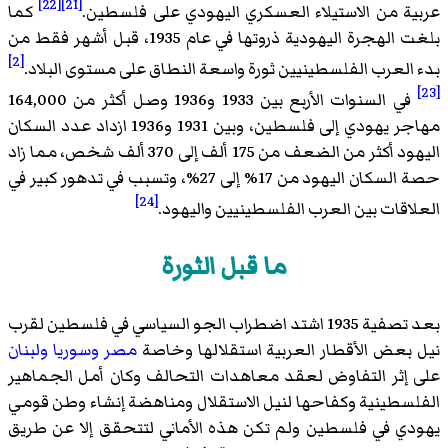
[22]
[21]
عربية من الاستيلاء العسكري اليهودي على فلسطين.
كما
بلغت الهجرة اليهودية ذروتها في عام 1935، قبل أشهر فقط من
[2]
بدء العرب الفلسطينيين ثورة واسعة النطاق على مستوى البلاد.
[23]
في السنوات الأربع بين 1933 و1936 وصل أكثر من 164,000
مهاجر يهودي إلى فلسطين، وبين 1931 و1936 ازداد عدد السكان
اليهود أكثر من الضعف من 175 ألف إلى 370 ألف شخص، مما زاد
حصة السكان اليهود من 17% إلى 27%، وتسبب في تدهور كبير في
[24]
العلاقات بين العرب الفلسطينيين واليهود.
ما قبل الثورة
بعد تصفية 1935 اشتد اضطراب الجو السياسي في فلسطين لقرب
نيل بعض الأقطار العربية استقلالها وخاصة
مصر
وسوريا
ولبنان
على إثر التفاوض لعقد معاهدات التحالف وكان أمل الجماهير
الفلسطينية وكفاحها لنيل الاستقلال ومناهضة إنشاء وطن قومي
يهودي في فلسطين ولم تكن هذه الأماني لتتحقق إلا عن طريق