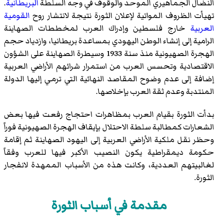
النضال الجماهيري الموحد والوقوف في وجه السلطة
البريطانية
.
تهيأت الظروف المواتية لإعلان الثورة نتيجة لانتشار روح
القومية
العربية
خارج فلسطين وإدراك العرب لمخططات الصهاينة
الرامية إلى إنشاء الوطن اليهودي بمساعدة بريطانيا، وازدياد حجم
الهجرة الصهيونية منذ سنة 1933 وسيطرة الصهاينة على الشؤون
الاقتصادية وتحسس العرب من استمرار شرائهم الأراضي العربية
إضافة إلى عدم وضوح المقاصد النهائية التي ترمي إليها الدولة
المنتدبة وعدم ثقة العرب بإخلاصها.
بدأت الثورة بقيام العرب بمظاهرات احتجاج رفعت فيها بعض
الشعارات كمطالبة سلطة الاحتلال بإيقاف الهجرة الصهيونية فوراً
وحظر نقل ملكية الأراضي العربية إلى اليهود الصهاينة ثم إقامة
حكومة ديمقراطية يكون النصيب الأكبر فيها للعرب وفقاً
لغالبيتهم العددية، وكانت هذه من الأسباب الممهدة لانفجار
الثورة.
مقدمة في أسباب الثورة