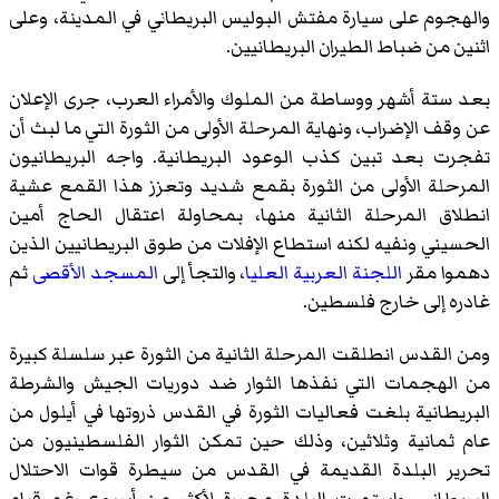
والهجوم على سيارة مفتش البوليس البريطاني في المدينة، وعلى
اثنين من ضباط الطيران البريطانيين.
بعد ستة أشهر ووساطة من الملوك والأمراء العرب، جرى الإعلان
عن وقف الإضراب، ونهاية المرحلة الأولى من الثورة التي ما لبث أن
تفجرت بعد تبين كذب الوعود البريطانية. واجه البريطانيون
المرحلة الأولى من الثورة بقمع شديد وتعزز هذا القمع عشية
انطلاق المرحلة الثانية منها، بمحاولة اعتقال الحاج أمين
الحسيني ونفيه لكنه استطاع الإفلات من طوق البريطانيين الذين
دهموا مقر
اللجنة العربية العليا
، والتجأ إلى
المسجد الأقصى
ثم
غادره إلى خارج فلسطين.
ومن القدس انطلقت المرحلة الثانية من الثورة عبر سلسلة كبيرة
من الهجمات التي نفذها الثوار ضد دوريات الجيش والشرطة
البريطانية بلغت فعاليات الثورة في القدس ذروتها في أيلول من
عام ثمانية وثلاثين، وذلك حين تمكن الثوار الفلسطينيون من
تحرير البلدة القديمة في القدس من سيطرة قوات الاحتلال