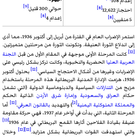
إعدام 108
[9]
[8]
حوالي 300 قتيل
احتجاز 12,622
[8]
[8]
إعدام 4
5 منفيين
استمر الإضراب العام في الفترة من أبريل إلى أكتوبر 1936، مما أدى
إلى اندلاع الثورة العنيفة. وتكونت الثورة من مرحلتين متميزتين.
[12]
كانت المرحلة الأولى موجهة في المقام الأول من قبل
اللجنة
العربية العليا
الحضرية والنخبوية، وكانت تركز بشكل رئيسي على
[12]
الإضرابات وغيرها من أشكال الاحتجاج السياسي.
بحلول أكتوبر
1936، هزمت الإدارة المدنية البريطانية هذه المرحلة باستخدام
مزيج من
التنازلات
السياسية والدبلوماسية الدولية (التي تشمل
حكام
العراق
والسعودية
وإمارة شرق الأردن
الذاتية الحكم
[12]
[2]
والمملكة المتوكلية اليمنية
) والتهديد
بالقانون العرفي
.
أما
المرحلة الثانية، التي بدأت في أواخر عام 1937، فهي حركة مقاومة
[13]
عنيفة بقيادة الفلاحين أثارها القمع البريطاني في عام 1936
[12]
[12]
والتي استهدفت القوات البريطانية بشكل متزايد.
وخلال