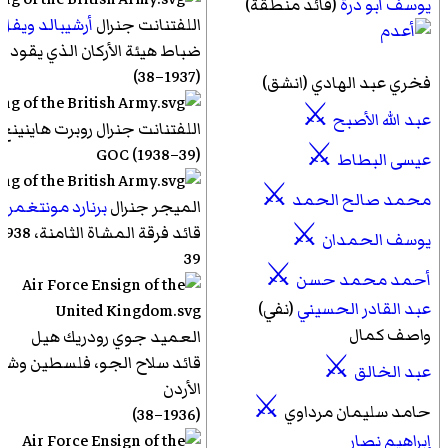
يوسف أبو درة
(قائد منطقة)
اللفتنانت جنرال
أرشيبالد ويفل
ضباط هيئة الأركان الذي يقود
(1937–38)
فخري عبد الهادي
(انشق)
⚔
عبد الله الأصبح
اللفتنانت جنرال
روبرت هاينينغ
⚔
GOC (1938–39)
عيسى البطاط
⚔
محمد صالح الحمد
الميجر جنرال
برنارد مونتغمري
⚔
يوسف الحمدان
39
⚔
أحمد محمد حسن
عبد القادر الحسيني
(نفي)
واصف كمال
العميد جوي
رودريك هيل
قائد سلاح الجو، فلسطين وشر
⚔
عبد الخالق
الأردن
⚔
حامد سليمان مرداوي
(1936–38)
إبراهيم نصار