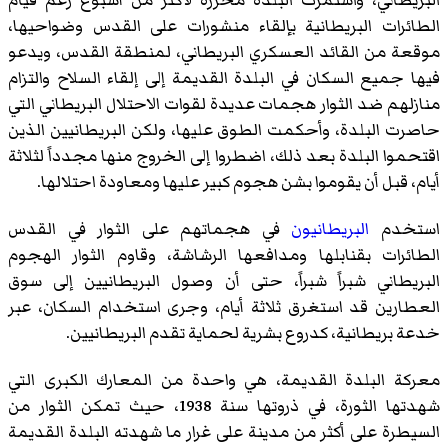
البريطاني، واستمرت البلدة محررة لأكثر من أسبوع رغم قيام
الطائرات البريطانية بإلقاء منشورات على القدس وضواحيها،
موقعة من القائد العسكري البريطاني، لمنطقة القدس، ويدعو
فيها جميع السكان في البلدة القديمة إلى إلقاء السلاح والتزام
منازلهم ضد الثوار هجمات عديدة لقوات الاحتلال البريطاني التي
حاصرت البلدة، وأحكمت الطوق عليها، ولكن البريطانيين الذين
اقتحموا البلدة بعد ذلك، اضطروا إلى الخروج منها مجدداً لثلاثة
أيام، قبل أن يقوموا بشن هجوم كبير عليها ومعاودة احتلالها.
استخدم
البريطانيون
في هجماتهم على الثوار في القدس
الطائرات بقنابلها ومدافعها الرشاشة، وقاوم الثوار الهجوم
البريطاني شبراً شبراً، حتى أن وصول البريطانيين إلى سوق
العطارين قد استغرق ثلاثة أيام، وجرى استخدام السكان، عبر
خدعة بريطانية، كدروع بشرية لحماية تقدم البريطانيين.
معركة البلدة القديمة، هي واحدة من المعارك الكبرى التي
شهدتها الثورة، في ذروتها سنة 1938، حيث تمكن الثوار من
السيطرة على أكثر من مدينة على غرار ما شهدته البلدة القديمة