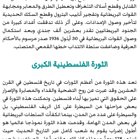
القنابل وقطع أسلاك التلغراف وتعطيل الطرق والمعابر ومجابهة
القوات البريطانية وتفجير أنابيب البترول وقطع السكك الحديدية
لتأخير وصول الإمدادات. وعلى آثر ذلك تدفقت أعداد كبيرة من
الجنود البريطانيين تقدر بعشرين ألف جندي وبعد استكمال
وصول القوات البريطانية في 30 أيلول 1936 صدر مرسوم بالأحكام
العرفية وضاعفت سلطة الانتداب خطها القمعي المتصلب.
الثورة الفلسطينية الكبرى
تعد هذه الثورة من أعظم الثورات في تاريخ فلسطين في القرن
العشرين وقد عبرت عن روح التضحية والفداء والمصابرة والإصرار
على الحقوق التي تميز بها أبناء فلسطين. وتمكنت هذه الثورة في
بعض مراحلها من السيطرة على كل الريف الفلسطيني، بل
والسيطرة على عدد من المدن، بينما انكفأت السلطات البريطانية
في بعض المدن الهامة. وقدمت هذه الثورة نموذجا عالميا هو
أطول إضراب يقوم به شعب كامل عبر التاريخ الحديث حيث
استمر 178 يوماً. وربما لو كان الامر مقتصراً على الصراع بين شعب