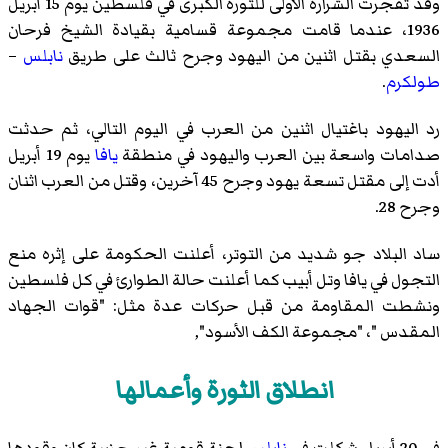
وقد تفجرت الشرارة الأولى للثورة الكبرى في فلسطين يوم 15 أبريل
1936، عندما قامت مجموعة قسامية بقيادة الشيخ فرحان
السعدي بقتل اثنين من اليهود وجرح ثالث على طريق
نابلس
–
طولكرم
.
رد اليهود باغتيال اثنين من العرب في اليوم التالي، ثم حدثت
صدامات واسعة بين العرب واليهود في منطقة
يافا
يوم 19 أبريل
أدت إلى مقتل تسعة يهود وجرح 45 آخرين، وقتل من العرب اثنان
وجرح 28.
ساد البلاد جو شديد من التوتر، أعلنت الحكومة على إثره منع
التجول في يافا وتل أبيب كما أعلنت حالة الطوارئ في كل فلسطين
ونشطت المقاومة من قبل حركات عدة مثل: "قوات الجهاد
المقدس "، "مجموعة الكف الأسود",
انطلاق الثورة وأعمالها
في 20 أبريل شكلت في
نابلس
لجنة قومية غير حزبية كان وقودها