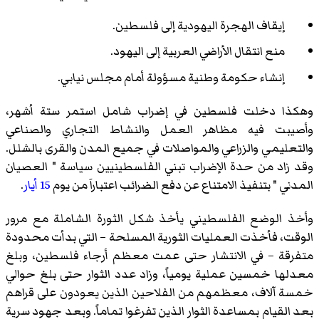
إيقاف الهجرة اليهودية إلى فلسطين.
منع انتقال الأراضي العربية إلى اليهود.
إنشاء حكومة وطنية مسؤولة أمام مجلس نيابي.
وهكذا دخلت فلسطين في إضراب شامل استمر ستة أشهر،
وأصيبت فيه مظاهر العمل والنشاط التجاري والصناعي
والتعليمي والزراعي والمواصلات في جميع المدن والقرى بالشلل.
وقد زاد من حدة الإضراب تبني الفلسطينيين سياسة " العصيان
المدني " بتنفيذ الامتناع عن دفع الضرائب اعتباراَ من يوم
15 أيار
.
وأخذ الوضع الفلسطيني يأخذ شكل الثورة الشاملة مع مرور
الوقت، فأخذت العمليات الثورية المسلحة – التي بدأت محدودة
متفرقة – في الانتشار حتى عمت معظم أرجاء فلسطين، وبلغ
معدلها خمسين عملية يومياً، وزاد عدد الثوار حتى بلغ حوالي
خمسة آلاف، معظمهم من الفلاحين الذين يعودون على قراهم
بعد القيام بمساعدة الثوار الذين تفرغوا تماماً. وبعد جهود سرية