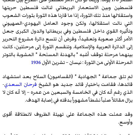
فلسطين وبين الاستعمار البريطاني لنالت فلسطين حريتها
واستقلالها منذ تلك الثورة، إذا ما قارنا هذه الثورة بثورات الشعوب
التي نالت استقلالها، ولكن وجود العامل اليهودي-الصهيوني
وتأثيره القوي داخل فلسطين وفي بريطانيا والدول الكبرى جعل
الأمر أكثر صعوبة وتعقيداً، وفرض أن تتسع دائرة مشروع التحرير
إلى الدائرة العربية والإسلامية. وتنقسم الثورة إلى مرحلتين، كانت
بينهما مرحلة توقف أشبه " بالهدنة المسلحة " المشوبة بالتوتر
المرحلة الأولى من الثورة : نيسان – تشرين الأول
1936
لم تلق جماعة " الجهادية " (القساميون) السلاح بعد استشهاد
قائدها، فقامت باختيار قائد جديد هو الشيخ
فرحان السعدي
-
الذي رغم أنه كان في الخامسة والسبعين من عمره – إلا أنه كان لا
يزال مقاتلاً صلباً نشطاً مشهوراً بدقته في إصابة الهدف.
وقد عملت هذه الجماعة على تهيئة الظروف لانطلاقة أقوى
وأوسع.