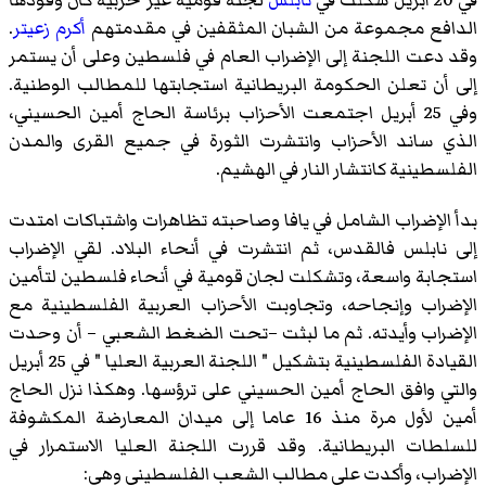
الدافع مجموعة من الشبان المثقفين في مقدمتهم
أكرم زعيتر
.
وقد دعت اللجنة إلى الإضراب العام في فلسطين وعلى أن يستمر
إلى أن تعلن الحكومة البريطانية استجابتها للمطالب الوطنية.
وفي 25 أبريل اجتمعت الأحزاب برئاسة الحاج أمين الحسيني،
الذي ساند الأحزاب وانتشرت الثورة في جميع القرى والمدن
الفلسطينية كانتشار النار في الهشيم.
بدأ الإضراب الشامل في يافا وصاحبته تظاهرات واشتباكات امتدت
إلى نابلس فالقدس، ثم انتشرت في أنحاء البلاد. لقي الإضراب
استجابة واسعة، وتشكلت لجان قومية في أنحاء فلسطين لتأمين
الإضراب وإنجاحه، وتجاوبت الأحزاب العربية الفلسطينية مع
الإضراب وأيدته. ثم ما لبثت –تحت الضغط الشعبي – أن وحدت
القيادة الفلسطينية بتشكيل " اللجنة العربية العليا " في 25 أبريل
والتي وافق الحاج أمين الحسيني على ترؤسها. وهكذا نزل الحاج
أمين لأول مرة منذ 16 عاما إلى ميدان المعارضة المكشوفة
للسلطات البريطانية. وقد قررت اللجنة العليا الاستمرار في
الإضراب، وأكدت على مطالب الشعب الفلسطيني وهي: