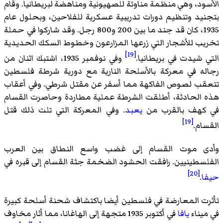
الأسود، وهي منظمة مناوئة للصهيونية ومناهضة لبريطانيا. وقام
بتجنيد وتنظيم دورات تدريبية عسكرية للفلاحين، وبحلول عام
1935، كان قد جند ما بين 200 و800 رجل. وقد شاركوا في حملة
تخريب للأشجار التي زرعها المزارعون وخطوط السكك الحديدية
[19]
التي شيدت في بريطانيا.
وفي نوفمبر 1935، اشتبك اثنان من
رجاله في معركة بالأسلحة النارية مع دورية شرطة فلسطين
تتعقب لصوص الفاكهة مما أسفر عن مقتل شرطي. وفي أعقاب
هذه الحادثة، أطلقت الشرطة عملية مطاردة وحاصرت القسام
في كهف بالقرب من
يعبد
. وفي المعركة التي تلت ذلك قتل
[19]
القسام.
وأدى موت القسام إلى غضب واسع النطاق بين العرب
الفلسطينيين. رافقت الحشود الضخمة جثة القسام إلى قبره في
[20]
حيفا
.
تأثرت المعارضة في فلسطين أيضا باكتشاف شحنة أسلحة كبيرة
في ميناء
يافا
في أكتوبر 1935 متجهة إلى الهاغانا، مما أثار مخاوف