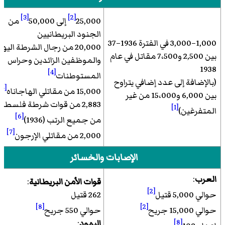
[3]
[2]
25,000
إلى 50,000
من
الجنود البريطانيين
1,000–3,000 في الفترة 1936–37
20,000 من رجال الشرطة اليه
بين 2,500 و7،500 مقاتل في عام
والموظفين الزائدين وحراس
1938
[4]
المستوطنات
(بالإضافة إلى عدد إضافي يتراوح
[5]
15,000 من مقاتلي الهاجاناه
بين 6,000 و15،000 من غير
2,883 من قوات شرطة فلسطي
[1]
المتفرغين)
[6]
من جميع الرتب (1936)
[7]
2,000 من مقاتلي الإرجون
الإصابات والخسائر
العرب
:
قوات الأمن البريطانية
:
[2]
حوالي 5,000 قتيل
262 قتيل
[8]
[2]
حوالي 15,000 جريح
حوالي 550 جريح
[8]
اليهود
: