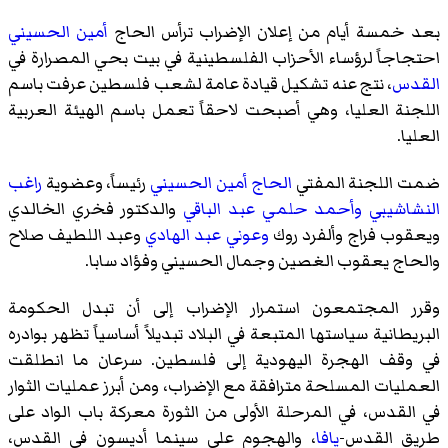
بعد خمسة أيام من إعلان الإضراب ترأس الحاج
أمين الحسيني
احتجاجاً لرؤساء الأحزاب الفلسطينية في بيت بحي المصرارة في
القدس
، نتج عنه تشكيل قيادة عامة لشعب فلسطين عرفت باسم
اللجنة العليا، وهي أصبحت لاحقاً تعمل باسم
الهيئة العربية
العليا
.
ضمت اللجنة المفتي
الحاج أمين الحسيني
رئيساً، وعضوية
راغب
النشاشيبي
وأحمد حلمي عبد الباقي
والدكتور
فخري الخالدي
ويعقوب فراج وألفرد روك
وعوني عبد الهادي
وعبد اللطيف صلاح
والحاج يعقوب الغصين وجمال الحسيني وفؤاد سابا.
وقرر المجتمعون استمرار الإضراب إلى أن تبدل الحكومة
البريطانية سياستها المتبعة في البلاد تبديلاً أساسياً تظهر بوادره
في وقف الهجرة اليهودية إلى فلسطين. سرعان ما انطلقت
العمليات المسلحة مترافقة مع الإضراب، ومن أبرز عمليات الثوار
في القدس، في المرحلة الأولى من الثورة معركة باب الواد على
طريق القدس-
يافا
، والهجوم على سينما أديسون في القدس،