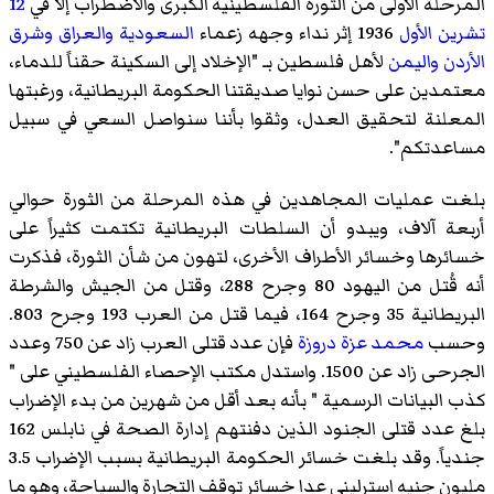
المرحلة الأولى من الثورة الفلسطينية الكبرى والاضطراب إلا في
12
تشرين الأول
1936 إثر نداء وجهه زعماء
السعودية
والعراق
وشرق
الأردن
واليمن
لأهل فلسطين بـ "الإخلاد إلى السكينة حقناً للدماء،
معتمدين على حسن نوايا صديقتنا الحكومة البريطانية، ورغبتها
المعلنة لتحقيق العدل، وثقوا بأننا سنواصل السعي في سبيل
مساعدتكم".
بلغت عمليات المجاهدين في هذه المرحلة من الثورة حوالي
أربعة آلاف، ويبدو أن السلطات البريطانية تكتمت كثيراً على
خسائرها وخسائر الأطراف الأخرى، لتهون من شأن الثورة، فذكرت
أنه قُتل من اليهود 80 وجرح 288، وقتل من الجيش والشرطة
البريطانية 35 وجرح 164، فيما قتل من العرب 193 وجرح 803.
وحسب
محمد عزة دروزة
فإن عدد قتلى العرب زاد عن 750 وعدد
الجرحى زاد عن 1500. واستدل مكتب الإحصاء الفلسطيني على "
كذب البيانات الرسمية " بأنه بعد أقل من شهرين من بدء الإضراب
بلغ عدد قتلى الجنود الذين دفنتهم إدارة الصحة في نابلس 162
جندياً. وقد بلغت خسائر الحكومة البريطانية بسبب الإضراب 3.5
مليون جنيه استرليني عدا خسائر توقف التجارة والسياحة، وهو ما