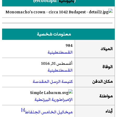
(
باليونانية
:
Θεοδώρα
)‏
معلومات شخصية
984
الميلاد
القسطنطينية
أغسطس 31, 1056
الوفاة
القسطنطينية
مكان الدفن
كنيسة الرسل المقدسة
مواطنة
الإمبراطورية البيزنطية
[1]
أبناء
ميخائيل الخامس الجلفاط