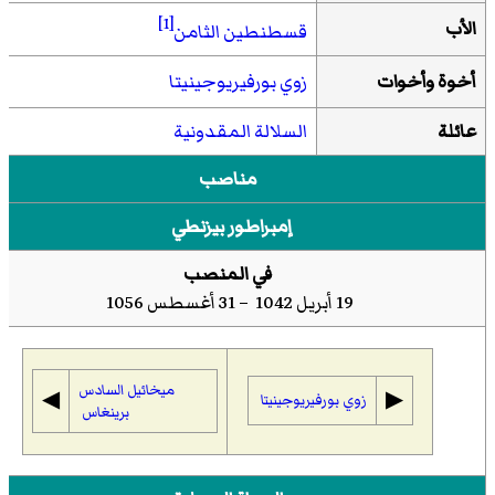
[1]
الأب
قسطنطين الثامن
أخوة وأخوات
زوي بورفيريوجينيتا
عائلة
السلالة المقدونية
مناصب
إمبراطور بيزنطي
في المنصب
19 أبريل 1042 – 31 أغسطس 1056
ميخائيل السادس
◀︎
▶︎
زوي بورفيريوجينيتا
برينغاس