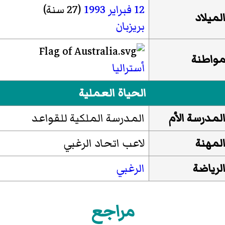
12 فبراير
1993
(27 سنة)
لميلاد
بريزبان
واطنة
أستراليا
الحياة العملية
لمدرسة الأم
المدرسة الملكية للقواعد
لمهنة
لاعب اتحاد الرغبي
لرياضة
الرغبي
مراجع