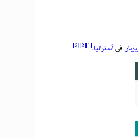
[3]
[2]
[1]
يزبان
في
أستراليا
.