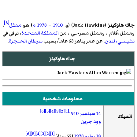
[8]
جاك هاوكينز
(
Jack Hawkins
)‏ (و.
1910
–
1973
م
) هو
ممثل
،
وممثل أفلام ، وممثل مسرحي ، من
المملكة المتحدة
، توفي في
تشيلسي، لندن
، عن عمر يناهز 63 عاماً، بسبب
سرطان الحنجرة
.
جاك هاوكينز
معلومات شخصية
[6]
[5]
[4]
[3]
[2]
[1]
14 سبتمبر
1910
الميلاد
وود جرين
[6]
[5]
[4]
[3]
[2]
[1]
18 يوليو
1973
(62 سنة)