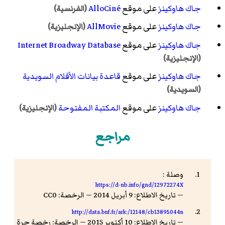
جاك هاوكينز
على موقع
AlloCiné
(الفرنسية)
جاك هاوكينز
على موقع
AllMovie
(الإنجليزية)
جاك هاوكينز
على موقع
Internet Broadway Database
(الإنجليزية)
جاك هاوكينز
على موقع
قاعدة بيانات الأفلام السويدية
(السويدية)
جاك هاوكينز
على موقع
المكتبة المفتوحة
(الإنجليزية)
مراجع
وصلة :
https://d-nb.info/gnd/12972274X
— تاريخ الاطلاع: 9 أبريل 2014 — الرخصة: CC0
http://data.bnf.fr/ark:/12148/cb13895044n
— تاريخ الاطلاع: 10 أكتوبر 2015 — الرخصة: رخصة حرة