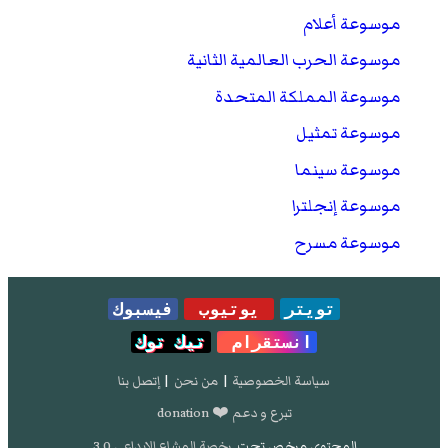
مؤرشف من
الأصل
في 19 أغسطس 2009
.
موسوعة أعلام
موسوعة الحرب العالمية الثانية
موسوعة المملكة المتحدة
موسوعة تمثيل
موسوعة سينما
موسوعة إنجلترا
موسوعة مسرح
تويتر
يوتيوب
فيسبوك
انستقرام
تيك توك
سياسة الخصوصية
|
من نحن
|
إتصل بنا
تبرع و دعم ❤️ donation
المحتوى مرخص تحت
رخصة المشاع الإبداعي 3.0