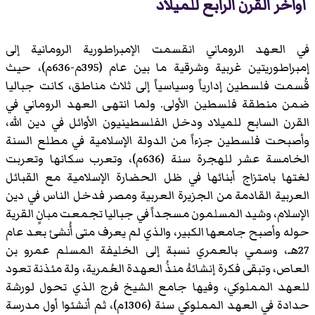
أواخر القرن الرابع للميلاد
في العهد الروماني انقسمت الإمبراطورية الرومانية إلى
إمبراطوريتين غربية وشرقية ما بين عام (395م-636م)، حيث
قُسمت فلسطين إدارياً وسياسياً إلى ثلاث مناطق، كانت جباليا
ضمن منطقة فلسطين الأولى. ولما انتهى العهد الروماني في
القرن السابع للميلاد ودخل الفلسطينيون الأوائل في دين الله،
وأصبحت فلسطين جزءاً من الدولة الإسلامية في مطلع السنة
الخامسة عشر للهجرة سنة (636م)، وتعرب سكانها وتعربت
لغتها بامتزاج أبنائها في ظل الحضارة الإسلامية مع القبائل
العربية القادمة من الجزيرة العربية ومصر فدخل الناس في دين
الإسلام، وشيد المسلمون مسجداً في جباليا تجمعت مبانٍ القرية
حوله وأصبح جامعها الكبير، والذي لم يعرف متى أُنشئ بعد عام
27هـ، وسمي بالعمري نسبة إلى الخليفة المسلم عمرو بن
العاص، وتبقى فكرة إنشائهُ منذُ العهدة العُمرية، ولة مئذنة تعود
للعهد المملوكي، وفيها جامع الشيخ فرج الذي تحول لورشة
حدادة في العهد المملوكي سنة (1306م)، ثم أنشئوا أول مدرسة