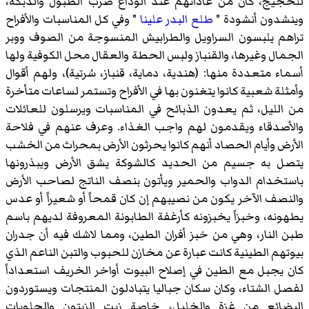
للحجيج، كان من عاداتهم عند الوداع ضرب الطبول والدبكة،
وينشدون أنشودة "
طلع البدر علينا
" وفي كل المناسبات والأفراح
تراهم يلبسون السراويل والطرابيش المنسوجة من الصوف ووبر
الجمال وغيرها، والقنباز ولبس الحطة والعقال محل الكوفية ولها
أسماء متعددة منها: (هندية، دماية، قنباز، سُرتية)، ولهم أقوال
وأمثلة شعبية كانوا يتغنون بها في الأفراح وتستمر لساعات متأخرة
من الليل، ثم يعدون الذبائح في المناسبات ويرسلون للعائلات
والأصدقاء ويقدمون لهم واجب الغذاء. وعرف عنهم في فلاحة
الأرض وأيام الحصاد أنهم كانوا يحرثون الأرض بمحراث من الخشب
يتصل به جسيم من الحديد كالشوكة يشق الأرض ويبذرونها
باستخدام الدواب والحمير ويأتون بنصف الناتج لصاحب الأرض
والنصف الآخر يكون من نصيبهم إن كان قمحاً أو شعيراً أو عدس
يطهونه، وخبزاً يخبزونه كأرغفة الطابونة المعروفة لديهم باسم
طبن النار، وهي من خبز أفران الطين، ومما لاشك فيه أن جدران
بيوتهم الطينية كانت عبارة عن مخازن للحبوب والتبن الناعم الذي
كان يجبل مع الطين في إصلاح البيوت أواخر الخريف استعداداً
لفصل الشتاء، وكان سكان جباليا يتبادلون المنتجات ويستوردون
البضائع من غزة والخليل، خاصة زيت الزيتون والحلويات