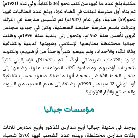
مكتبة بلغ عدد ما فيها من كتب نحو (536) كتاباً، وفي عام (1921م)
تم بناء أول مدرسة للبنات في قضاء غزة، وبلغ عدد الطالبات فيها
نحو(59) طالبة، وفي عام (1937م) تم تأسيس مدرسة في النزلة،
وعرفت باسم مدرسة حليمة السعدية، وكان في جباليا مجلس
قروي تأسس سنة 1952م، وتحول إلى بلدية سنة 1996م. وظلت
جباليا محتفظة بطابعها الإسلامي وهويتها الدينية والثقافية
وفاءً للآباء والأجداد، ولم يبيعوا شبراً واحداً من أراضيهم، ولكنهم
ابتلوا بالانتداب البريطاني أولاً، ً ثم بالاحتلال الإسرائيلي ثانياً
بتجريف أراضيهم ومصادرة آلاف الدونمات منها، وضمها إلى
داخل الخط الأخضر بحجة أنها منطقة صفراء حسب اتفاقية
أوسلو في 13 سبتمبر 1993م، إضافة إلى هدم العديد من البيوت
والمصانع والآبار الارتوازية.
مؤسسات جباليا
يوجد في مدينة جباليا أربع مدارس للذكور وأربع مدارس للإناث
وثلاث مدارس مختلطة، ويبلغ عدد الشعب فيها (270) شعبة،