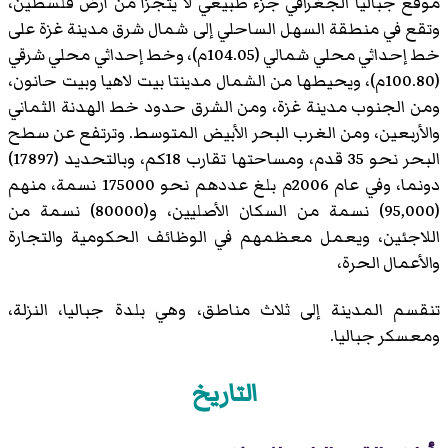
موقع جباليا الجغرافي جزء طبيعي لا يتجزأ من أرض فلسطين،
وتقع في منطقة السهل الساحلي إلى شمال شرق مدينة غزة على
خط إحداثي محلي شمالي (104.05م)، وخط إحداثي محلي شرقي
(100.80م)، ويحيطها من الشمال مدينتا بيت لاهيا وبيت حانون،
ومن الجنوب مدينة غزة، ومن الشرق حدود خط الهدنة الثماني
والأربعين، ومن الغرب البحر الأبيض المتوسط. وترتفع عن سطح
البحر نحو 35 قدم، ومساحتها تقارب 18كم، وبالتحديد (17897)
دونما، وفي عام 2006م بلغ عددهم نحو 175000 نسمة، منهم
(95,000) نسمة من السكان الأصليين، و(80000) نسمة من
اللاجئين، ويعمل معظمهم في الوظائف الحكومية والتجارة
والأعمال الحرة،
تنقسم المدينة إلى ثلاث مناطق، وهي بلدة جباليا، النزلة،
ومعسكر جباليا.
التاريخ