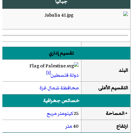
جباليا
تقسيم إداري
البلد
[1]
دولة فلسطين
التقسيم الأعلى
محافظة شمال غزة
خصائص جغرافية
• المساحة
25
كيلومتر مربع
ارتفاع
40
متر