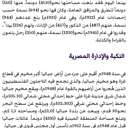
بينما اليوم فقد بلغت مساحتها نحو(4510) دونماً، منها (150)
دونماً للطرق والمرافق العامة، وكان فها نحو (694) نسمة حسب
إحصاءات عام (1922م)، وفي عام (1931م) بلغ عددهم (944)
نسمة، منهم (487) من الذكور و(457) من الإناث، ولهم (226) بيتا ً،
وقدروا في عام (1945م) نحو(1330) نسمة، منهم (350) رجل يلمون
بالقراءة والكتابة.
النكبة والإدارة المصرية
في سنة 1948م أقيم على جزء من أراض جباليا أكبر مخيم في قطاع
غزة وهو مخيم جباليا، والذي تجمع فيه اللاجئون الفلسطينيون
الذين هُجروا من أراضيهم بالقوة عام (1948م)، ويقع مخيم جباليا
شمال شرق مدينة غزة على خط إحداثي محلي شمالي (105.10م)،
وخط إحداثي محلي شرقي (102،302م)، ويرتفع عن سطح البحر
نحو30 قدم، ويبعد عن بلدة جباليا (1,0كم)، ومساحته 1,5 كم،
وتبلغ مساحة المنطقة المبنية فيه (4335) دونماً. عائلات جباليا
قبل عام 1948م في سنة 1952م تأسس أول مجلس قروي في جباليا.