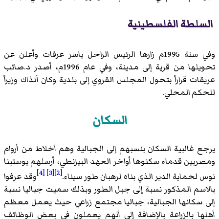
السلطة الفلسطينية
وفي سنة 1995م زارها الرئيس الراحل ياسر عرفات وأعلن عن
تحويلها من قرية إلى مدينة، وفي عام 1996م، أصدر د.صائب
عريقات قراراً بتحول المجلس القروي إلى بلدية وكان آنذاك وزيراً
للحكم المحلي.
السكان
يرجع غالبية السكان بنسبهم إلى الجبالية وهم أخلاط من أروام
ومصريين قدماء سكنوها أواخر العهد البيزنطي، أرسلهم يوستينا
[4]
[3]
[2]
نوس لحماية الدير الذي بناه لرهبان طور سيناء.
وقد عرفوا
بالاسم المذكور نسبة إلى جبل الطور وبذلك سميت جباليا نسبة
إلى سكانها الجبالية، جباليا مجتمع زراعي حيث يعمل معظم
أهلها بالزراعة بالإضافة إلى أنهم يعملون في بعض الوظائف