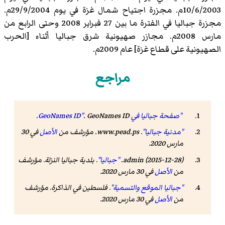
10/6/2003م. مجزرة اجتياح شمال غزة في يوم 29/9/2004م.
مجزرة جباليا في الفترة ما بين 27 فبراير 2008 وحتى الرابع من
مارس 2008م. مجازر صهيونية شرق جباليا أثناء [الحرب
الصهيونية على قطاع غزة] عام 2009م.
مراجع
"صفحة جباليا في GeoNames ID"
GeoNames ID
.
.
"مدنية جباليا"
.
www.pead.ps
. مؤرشف من
الأصل
في 30
مارس 2020
.
admin (2015-12-28).
"جباليا"
.
بلدية جباليا النزلة
. مؤرشف
من
الأصل
في 30 مارس 2020
.
"جباليا الموقع والتسمية"
.
فلسطين في الذاكرة
. مؤرشف
من
الأصل
في 30 مارس 2020
.