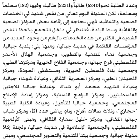
وعدد الطلبة نحو(6240) طالباً و(5231) طالبة، وفيها (182) معلماً
ومعلمة، لكن المدينة اليوم تعاني من نقصٍ شديد في الخدمات
الصحية والثقافية، فهي بحاجة إلى إقامة بعض المراكز الصحية
والثقافية وسط البلدة، فالناظر في داخل التجمع يلاحظ النقص
الشديد في الكثير من هذه الخدمات بالرغم من وجود العديد من
المؤسسات القائمة في مدينة جباليا، ومنها يلي: بلدية جباليا،
وجمعية نماء للتنمية والتطوير، وجمعية الهلال الأحمر
الفلسطيني فرع جباليا، وجمعية الفلاح الخيرية ومركزها الطبي،
وجمعية بناة فلسطين الخيرية، ومستشفى العودة، ومركز
اللحيدان الطبي، ومركز العصرية الثقافي، وعيادة شهداء جباليا،
وعيادة الشهيد محمد أبو شباك ،وعيادة جباليا للاجئين
الفلسطينيين، ومركز البرامج النسائية، ومركز إعادة الإصلاح
المجتمعي، وجمعية جباليا للتأهيل، وعيادة الكلية الطبية
"حجازي"، وثلاث صالات أفراح، ونادٍ رياضي عدد (2)، ومركز شباب
جباليا الثقافي، ومركز خليل سمارة الثقافي، ومبنى الأولمبية
الفلسطيني، والجمعية الإسلامية في مدينة جباليا، ولجنة زكاة
مدينة جباليا، وجمعية بيتنا للتنمية والتطوير المجتمعي، ومبنى