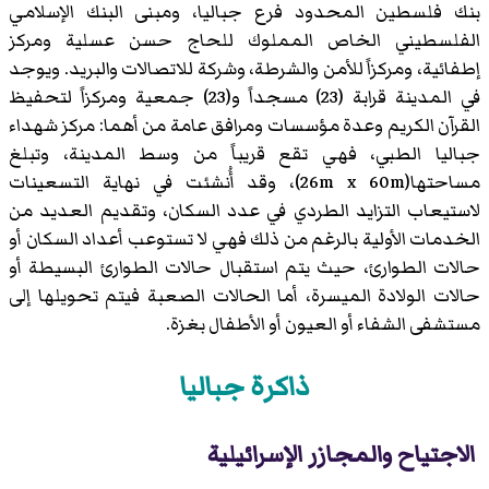
بنك فلسطين المحدود فرع جباليا، ومبنى البنك الإسلامي
الفلسطيني الخاص المملوك للحاج حسن عسلية ومركز
إطفائية، ومركزاً للأمن والشرطة، وشركة للاتصالات والبريد. ويوجد
في المدينة قرابة (23) مسجداً و(23) جمعية ومركزاً لتحفيظ
القرآن الكريم وعدة مؤسسات ومرافق عامة من أهما: مركز شهداء
جباليا الطبي، فهي تقع قريباً من وسط المدينة، وتبلغ
مساحتها(26m x 60m)، وقد أُنشئت في نهاية التسعينات
لاستيعاب التزايد الطردي في عدد السكان، وتقديم العديد من
الخدمات الأولية بالرغم من ذلك فهي لا تستوعب أعداد السكان أو
حالات الطوارئ، حيث يتم استقبال حالات الطوارئ البسيطة أو
حالات الولادة الميسرة، أما الحالات الصعبة فيتم تحويلها إلى
مستشفى الشفاء أو العيون أو الأطفال بغزة.
ذاكرة جباليا
الاجتياح والمجازر الإسرائيلية