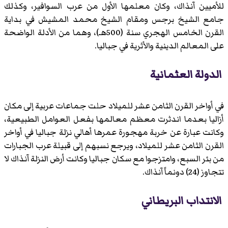
للأميين آنذاك، وكان معلمها الأول من عرب السوافير، وكذلك
جامع الشيخ برجس ومقام الشيخ محمد المشيش في بداية
القرن الخامس الهجري سنة (500هـ)، وهما من الأدلة الواضحة
على المعالم الدينية والأثرية في جباليا.
الدولة العثمانية
في أواخر القرن الثامن عشر للميلاد حلت جماعات عربية إلى مكان
أزاليا بعدما اندثرت معظم معالمها بفعل العوامل الطبيعية،
وكانت عبارة عن خربة مهجورة عمرها أهالي نزلة جباليا في أواخر
القرن الثامن عشر للميلاد، ويرجع نسبهم إلى قبيلة عرب الجبارات
من بئر السبع، وامتزجوا مع سكان جباليا وكانت أرض النزلة آنذاك لا
تتجاوز (24) دونماً آنذاك.
الانتداب البريطاني