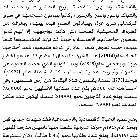
والأقمشة، واشتهروا بالفلاحة وزرع الخضروات والحمضيات
والفواكه واللوز والتين والزيتون، وكانوا يبيعون منتجاتهم في سوق
التركماني شرق غزة، ويتبادلون السلع فيما بينهم، وبالرغم من
الظروف المعيشية الصعبة التي كانت تواجههم إلا أنهم كانوا
يغطون حاجياتهم الأساسية وأحياناً قد تزيد فيتقاسموها فيما
بينهم، حيث تعرض شمال غزة إلى كارثة طبيعية، فقد أجتاحها
الجراد عام(1914م) من الشرق والشمال ليقضم كل ما هو أخضر
فيها، وتبعه في عام(1915م) وباء الكوليرا الذي حصد العديد من
سكانها، وأجريت عملية إحصاء سكانية شاملة عام (1922م)،
فوجد(1775) نسمة يقطنون هذه البقعة من أرض فلسطين، وفي
إحصاءات عام 2006م بلغ عدد سكانها الأصليين نحو (95,000)
نسمة، وبلغ عدد اللاجئين نحو (80000) نسمة، ليكون عدد سكان
المدينة نحو 175000 نسمة.
ومع تطور الحياة الاقتصادية والاجتماعية فقد شهدت جباليا قبل
وبعد عام 1947م حركة عمرانية نشطة منها تأسيس مدرسة للبنين
عام (1919م)، وبلغ عدد طلابها نحو (345) طالباً، وكان للمدرسة