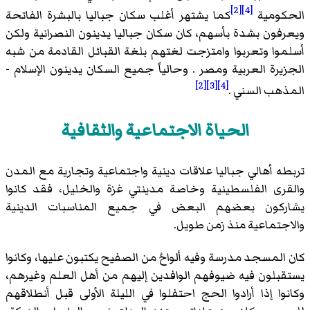
[2]
[4]
الحكومية
كما يشتهر أغلب سكان جباليا بالبشرة الفاتحة
ويعرفون بشدة بأسهم، كان سكان جباليا يدينون النصرانية ولكن
أسلموا وتعربوا وامتزجت لغتهم بلغة القبائل القادمة من شبه
الجزيرة العربية ومصر . وحالياً جميع السكان يدينون الإسلام -
[2]
[3]
[4]
المذهب السني .
الحياة الاجتماعية والثقافية
تربطه أهالي جباليا علاقات دينية واجتماعية وتجارية مع المدن
والقرى الفلسطينية وخاصة مدينتي غزة والخليل، فقد كانوا
يشاركون بعضهم البعض في جميع المناسبات الدينية
والاجتماعية منذ زمن طويل.
كان المسجد مدرسة وفيه ألواحُ من الصفيح يكتبون عليها، وكانوا
يستقبلون فيه ضيوفهم الوافدين إليهم من أهل العلم وغيرهم،
وكانوا إذا أرادوا الحج احتفلوا في الليلة الأولى قبل أنطلاقهم