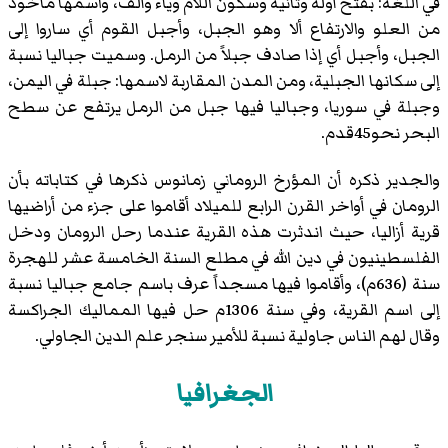
في اللغة: بفتح أوله وثانيه وسكون اللام وياء وألف، واسمها مأخوذ
من العلو والارتفاع ألا وهو الجبل، وأجبل القوم أي ساروا إلى
الجبل، وأجبل أي إذا صادف جبلاً من الرمل. وسميت جباليا نسبة
إلى سكانها الجبلية، ومن المدن المقاربة لاسمها: جبلة في اليمن،
وجبلة في سوريا، وجباليا فيها جبل من الرمل يرتفع عن سطح
البحر نحو45قدم.
والجدير ذكره أن المؤرخ الروماني زمانوس ذكرها في كتاباته بأن
الرومان في أواخر القرن الرابع للميلاد أقاموا على جزء من أراضيها
قرية أزاليا، حيث اندثرت هذه القرية عندما رحل الرومان ودخل
الفلسطينيون في دين الله في مطلع السنة الخامسة عشر للهجرة
سنة (636م)، وأقاموا فيها مسجداً عرف باسم جامع جباليا نسبة
إلى اسم القرية، وفي سنة 1306م حل فيها المماليك الجراكسة
وقال لهم الناس جاولية نسبة للأمير سنجر علم الدين الجاولي.
الجغرافيا