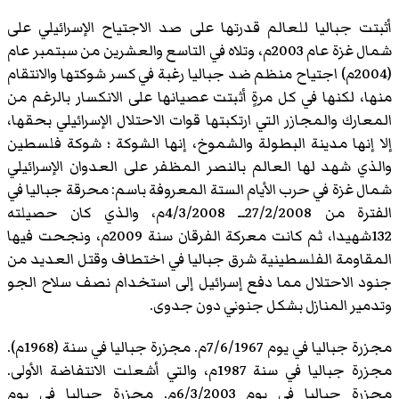
أثبتت جباليا للعالم قدرتها على صد الاجتياح الإسرائيلي على
شمال غزة عام 2003م، وتلاه في التاسع والعشرين من سبتمبر عام
(2004م) اجتياح منظم ضد جباليا رغبة في كسر شوكتها والانتقام
منها، لكنها في كل مرةٍ أثبتت عصيانها على الانكسار بالرغم من
المعارك والمجازر التي ارتكبتها قوات الاحتلال الإسرائيلي بحقها،
إلا إنها مدينة البطولة والشموخ، إنها الشوكة ؛ شوكة فلسطين
والذي شهد لها العالم بالنصر المظفر على العدوان الإسرائيلي
شمال غزة في حرب الأيام الستة المعروفة باسم: محرقة جباليا في
الفترة من 27/2/2008ــ 4/3/2008م، والذي كان حصيلته
132شهيدا، ثم كانت معركة الفرقان سنة 2009م، ونجحت فيها
المقاومة الفلسطينية شرق جباليا في اختطاف وقتل العديد من
جنود الاحتلال مما دفع إسرائيل إلى استخدام نصف سلاح الجو
وتدمير المنازل بشكل جنوني دون جدوى.
مجزرة جباليا في يوم 7/6/1967م. مجزرة جباليا في سنة (1968م).
مجزرة جباليا في سنة 1987م، والتي أشعلت الانتفاضة الأولى.
مجزرة جباليا في يوم 6/3/2003م. مجزرة جباليا في يوم