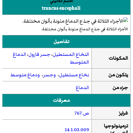
الاسم اللاتيني
truncus encephali
الأجزاء الثلاثة في جذع الدماغ ملونة بألوان مختلفة.
تفاصيل
النخاع المستطيل
،
جسر فارول
،
الدماغ
المكونات
المتوسط
يتكون من
نخاع مستطيل
،
وجسر
،
ودماغ متوسط
جزء من
الدماغ
معرفات
غرايز
ص
.767
ترمينولوجيا
14.1.03.009