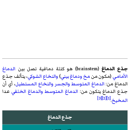
جذع الدماغ
(
brainstem
)‏ هو كتلة دماغية تصل بين
الدماغ
الأمامي
(مكون من
مخ
ودماغ بيني
)
والنخاع الشوكي
، يتألف جذع
الدماغ من:
الدماغ المتوسط
والجسر
والنخاع المستطيل
، أي أن
جذع الدماغ يتكون من:
الدماغ المتوسط
والدماغ الخلفي
عدا
[3]
[2]
[1]
المخيخ
.
جذع الدماغ