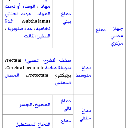
مهاد
،
الوطاء أو تحت
دماغ
المهاد
,
مهاد تحتاني
بيني
Subthalamus،
غدة
جهاز
نخامية
،
غدة صنوبرية
،
دماغ
عصبي
البطين الثالث
مركزي
سقف (تشرح عصبي)
Tectum،
دماغ
سويقة مخية
Cerebral peduncle،
متوسط
برتيكتوم
Pretectum،
المسال
الدماغي
دماغ
المخيخ
،
الجسر
تالي
دماغ
خلفي
دماغ
النخاع المستطيل