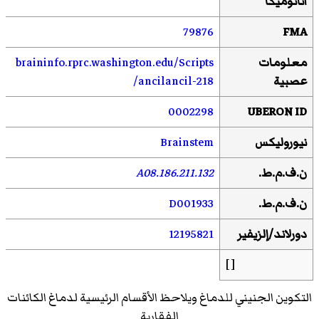
أناتوميكا
79876
FMA
معلومات
/Scripts
.edu
.washington
.rprc
braininfo
عصبية
/ancilancil-218
0002298
UBERON ID
نيوروليكس
Brainstem
ن.ف.م.ط.
A08.186.211.132
ن.ف.م.ط.
D001933
دورلاند/
إلزيفير
12195821
[ ]
التكوين الجنيني للدماغ ويلاحظ الأقسام الرئيسية لدماغ الكائنات
الفقارية