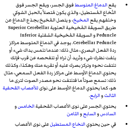
يقع
الدماغ المتوسط
فوق الجسر، ويقع الجسر فوق
النُخاع المُستطيل، والذي يكون مُتصلاً بالحبل الشوكي
وخلفهم يقع
المخيخ
، و يتصل المُخيخ بجذع الدماغ عن
طريق السويقة المُخيخية العلوية Superior Cerebellar
Peduncle و السويقة المُخيخية السُفلية Inferior
Cerebellar Peduncle. يوجد في الدماغ المتوسط مراكز
ردة الفعل البصري، مثال ذلك: عندما تلمس يداك شيء أو
يلفت نظرك شيء وتُريد أن تراه أو تتفحصه عن قرب فإنك
تلتفت نحوه وتركز بصرك عليه أو تقربه منك وهكذا، وكذلك
يحتوي الدماغ الأوسط على مراكز ردة الفعل السمعي، مثال
ذلك: تسمع صوتاً ما فتلتفت نحو مصدر الصوت لترى ما
هو، كما يحتوي الدماغ الأوسط على نواى
للأعصاب القحفية
الثالث
و
الرابع
.
يحتوي الجسر على نوى الأعصاب القحفية
الخامس
و
السادس
و
السابع
و
الثامن
قي حين يحتوي
النخاع المستطيل
على نوى الأعصاب