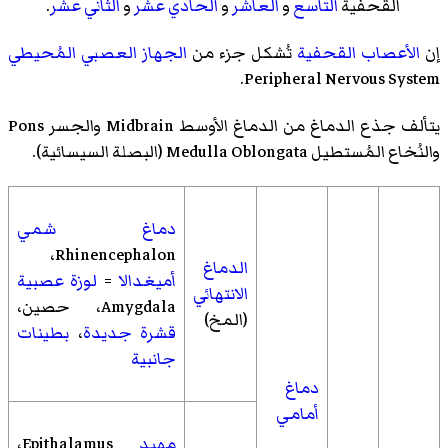
القحفية
التاسع
و
العاشر
و
الحادي عشر
و
الثاني عشر
.
إن
الأعصاب القحفية
تُشكل جزء من
الجهاز العصبي المُحيطي
Peripheral Nervous System.
يتألف جذع الدماغ من الدماغ الأوسط Midbrain والجسر Pons
والنُخاع المُستطيل Medulla Oblongata (البصلة السيسائية).
دماغ شمي
Rhinencephalon،
الدماغ
أميغدالا
=
لوزة عصبية
الانتهائي
Amygdala،
حصين
،
(المخ)
قشرة جديدة
،
بطينات
جانبية
دماغ
أمامي
مهيد
Epithalamus،