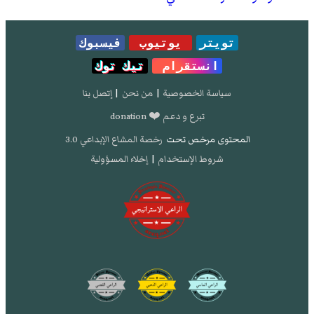
تويتر
يوتيوب
فيسبوك
انستقرام
تيك توك
سياسة الخصوصية
|
من نحن
|
إتصل بنا
تبرع و دعم ❤️ donation
المحتوى مرخص تحت
رخصة المشاع الإبداعي 3.0
شروط الإستخدام
|
إخلاء المسؤولية