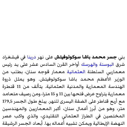
بني
جسر محمد باشا سوكولوفيتش
على نهر
درينا
في فيشغراد
شرق
البوسنة والهرسك
أواخر القرن السادس عشر على يد رئيس
معماريي السلطنة
العثمانية
معمار قوجه سنان، بطلب من
الوزير الأعظم محمد باشا سوكولوفيتش. وهو يمثل ذروة
الهندسة المعمارية والمدنية العثمانية. يتألف من 11 قنطرة
معمارية يتراوح عرض فتحها بين 11 و 15 مترا، ومن رصيف متعامد
مع أربع قناطر على الضفة اليسرى للنهر. يبلغ طول الجسر 179,5
متر، وهو من أبرز أعمال سنان، أكبر المعماريين والمهندسين
المختصين في الطراز العثماني التقليدي، والذي واكب عصر
النهضة الإيطالية ويمكن تشبيه أعماله بها. أبعاد الجسر الرشيقة