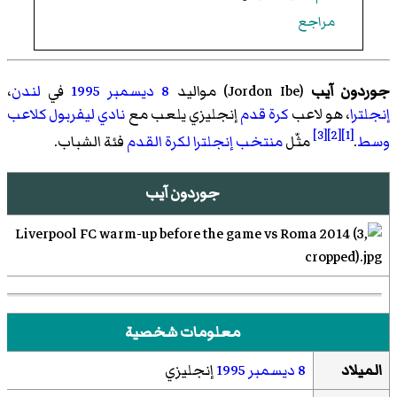
مراجع
جوردون آيب
(
Jordon Ibe
)‏ مواليد
8 ديسمبر
1995
في
لندن
،
إنجلترا
، هو لاعب
كرة قدم
إنجليزي يلعب مع
نادي ليفربول
كلاعب
[3]
[2]
[1]
وسط
.
مثّل
منتخب إنجلترا لكرة القدم
فئة الشباب.
جوردون آيب
معلومات شخصية
الميلاد
8 ديسمبر
1995
إنجليزي