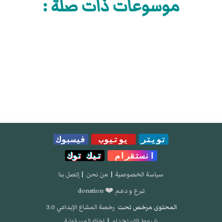
موسوعات ذات صلة :
تويتر
يوتيوب
فيسبوك
انستقرام
تيك توك
سياسة الخصوصية
|
من نحن
|
إتصل بنا
تبرع و دعم ❤️ donation
المحتوى مرخص تحت
رخصة المشاع الإبداعي 3.0
شروط الإستخدام
|
إخلاء المسؤولية