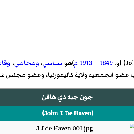
Jo
)‏ (و.
1849
–
1913
م
)هو
سياسي
،
ومحامي
،
وقا
ضو الجمعية ولاية كاليفورنيا، وعضو مجلس شيوخ 
جون جيه دي هافن
(
John J. De Haven
)‏