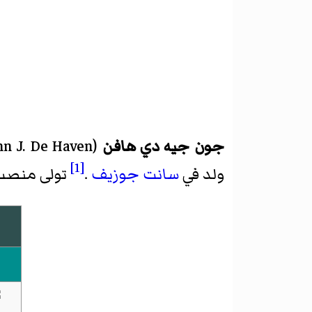
جون جيه دي هافن
(
hn J. De Haven
[1]
ولد في
سانت جوزيف
.
تولى منصب ع