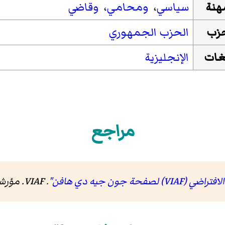
هنة
سياسي
،
ومحامي
،
وقاضي
حزب
الحزب الجمهوري
غات
الإنجليزية
مراجع
جون جيه دي هافن"
.
VIAF
. مؤر