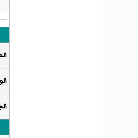
الم
الو
ال