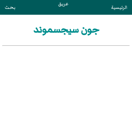
عريق
الرئيسية
بحث
جون سيجسموند