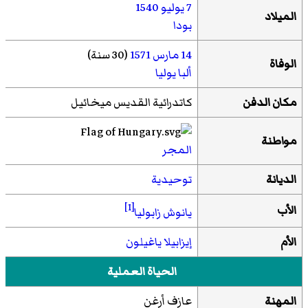
7 يوليو
1540
الميلاد
بودا
14 مارس
1571
(30 سنة)
الوفاة
ألبا يوليا
مكان الدفن
كاتدرائية القديس ميخائيل
مواطنة
المجر
الديانة
توحيدية
[1]
الأب
يانوش زابوليا
الأم
إيزابيلا ياغيلون
الحياة العملية
المهنة
عازف أرغن