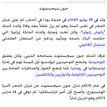
جون سيجسموند
ولد في
18 يوليو
1540م
في مدينة بودا في
المجر
، ثم تولى عرش
المجر في نفس السنة وهو لم يزل طفلاً بعد وفاة والده الملك
"
يانوش زابوليا
"، وكان تحت وصاية والدته الملكة إيزابيلا التي
حكمت البلاد باسمه وبتأييد ودعم من السلطان العثماني
سليمان القانوني
.
عرف الملك جون سيجسموند بتسامحه الديني، وكان يعتنق
التوحيدية
. وشجع التوحيديين ليؤسسوا أول كنيسة لهم في إمارة
ترانسلفانيا في
رومانيا
. كما شجع الحوار والمناظرات العامة بين
التوحيديين
الكاثوليك
واللوثريين
والكالفنيين
.
في عام 1570م تنازل جون سيجسموند عن عرش المجر لأسرة
الهابسبورج، وأصبح أول أمير لترانسلفانيا، ثم توفي في 14 مارس
1571م وهو لم يزل شاباً.