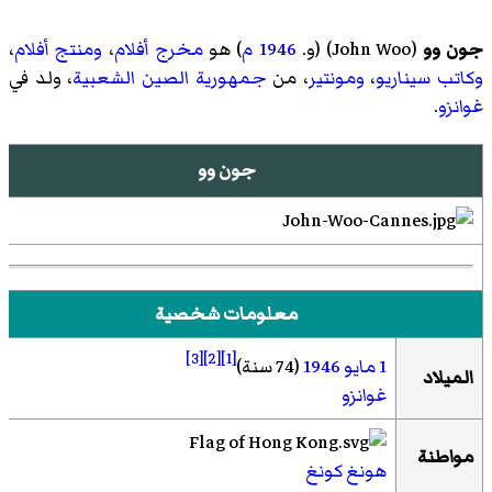
جون وو
(
John Woo
)‏ (و.
1946
م
) هو
مخرج أفلام
،
ومنتج أفلام
،
وكاتب سيناريو
،
ومونتير
، من
جمهورية الصين الشعبية
، ولد في
غوانزو
.
جون وو
معلومات شخصية
[3]
[2]
[1]
1 مايو
1946
(74 سنة)
الميلاد
غوانزو
مواطنة
هونغ كونغ