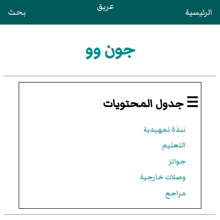
عريق
الرئيسية
بحث
جون وو
☰ جدول المحتويات
نبذة تمهيدية
التعليم
جوائز
وصلات خارجية
مراجع