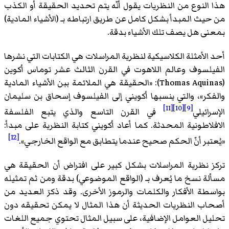
هذا النوع من النظريات يقول أنّه يتم تحديد الحقيقة أو الكذب
من حيث المبدأ بشكل كامل عن طريق ارتباطه بـ (الأشياء المادية)
بمعنى هل يصف تلك الأشياء بدقة.
أحد الأمثلة الكلاسيكية لنظرية المراسلات هي الكتابات التي نشرها
الفيلسوف وعالم اللاهوت في القرن الثالث عشر توماس أكوين
(Thomas Aquinas): «الحقيقة هي الملائمة ببن الأشياء المادية
والفكر»، والتي ينسبها أكويني إلى الفيلسوف إسحاق بن سليمان
[11]
[10]
[9]
الإسرائيلي
في القرن التاسع والذي يتبع الفلسفة
الافلاطونية المحدثة. كما أعاد أكويني كتابة النظرية على مبدأ:
[12]
«يُعتبر أنّ الحكم صحيح عندما يتطابق مع الواقع الخارجي».
تركز نظرية المراسلات بشكل كبير على افتراض أن الحقيقة هي
مسألة نسخ ما يُعرف بـ (الواقع الموضوعي) بدقة ومن ثم تمثيله
بواسطة الأفكار والكلمات والرموز الأخرى. وقد ذكرَ العديد من
أصحاب النظريات الحديثة أن هذا المثال لا يمكن تحقيقه دون
تحليل العوامل الإضافية، على سبيل المثال تحتوي جميع اللغات