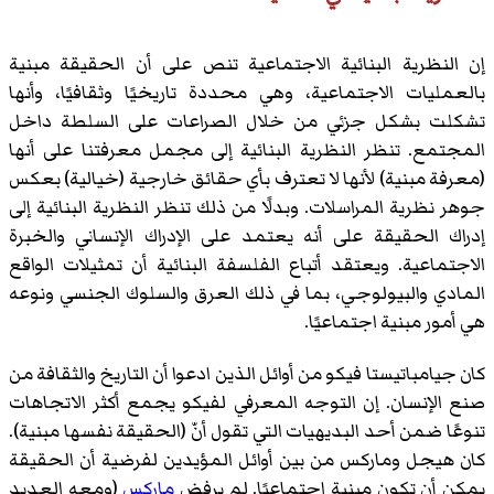
إن النظرية البنائية الاجتماعية تنص على أن الحقيقة مبنية
بالعمليات الاجتماعية، وهي محددة تاريخيًا وثقافيًا، وأنها
تشكلت بشكل جزئي من خلال الصراعات على السلطة داخل
المجتمع. تنظر النظرية البنائية إلى مجمل معرفتنا على أنها
(معرفة مبنية) لأنها لا تعترف بأي حقائق خارجية (خيالية) بعكس
جوهر نظرية المراسلات. وبدلًا من ذلك تنظر النظرية البنائية إلى
إدراك الحقيقة على أنه يعتمد على الإدراك الإنساني والخبرة
الاجتماعية. ويعتقد أتباع الفلسفة البنائية أن تمثيلات الواقع
المادي والبيولوجي، بما في ذلك العرق والسلوك الجنسي ونوعه
هي أمور مبنية اجتماعيًا.
كان جيامباتيستا فيكو من أوائل الذين ادعوا أن التاريخ والثقافة من
صنع الإنسان. إن التوجه المعرفي لفيكو يجمع أكثر الاتجاهات
تنوعًا ضمن أحد البديهيات التي تقول أنّ (الحقيقة نفسها مبنية).
كان هيجل وماركس من بين أوائل المؤيدين لفرضية أن الحقيقة
يمكن أن تكون مبنية اجتماعيًا. لم يرفض
ماركس
(ومعه العديد