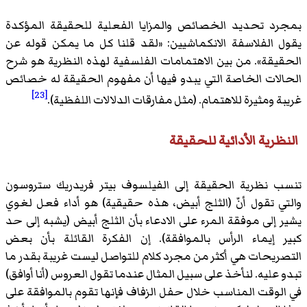
بمجرد تحديد الخصائص والمزايا الفعلية للحقيقة المؤكدة
يقول الفلاسفة الانكماشيين: «لقد قلنا كل ما يمكن قوله عن
الحقيقة». من بين الاهتمامات الفلسفية لهذه النظرية هو شرح
الحالات الخاصة التي يبدو فيها أن مفهوم الحقيقة له خصائص
[23]
غريبة ومثيرة للاهتمام. (مثل مفارقات الدلالات اللفظية).
النظرية الأدائية للحقيقة
تنسب نظرية الحقيقة إلى الفيلسوف بيتر فريدريك ستروسون
والتي تقول أنّ (الثلج أبيض، هذه حقيقية) هو أداء فعل لغوي
يشير إلى موفقة المرء على الادعاء بأن الثلج أبيض (يشبه إلى حد
كبير إيماء الرأس بالموافقة). إن الفكرة القائلة بأن بعض
التصريحات هي أكثر من مجرد كلام للتواصل ليست غريبة بقدر ما
تبدو عليه. لنأخذ على سبيل المثال عندما تقول العروس (أنا أوافق)
في الوقت المناسب خلال حفل الزفاف فإنها تقوم بالموافقة على