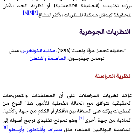
برزت نظريات (الحقيقة الانكماشية) أو نظرية الحد الأدنى
[6]
[5]
[2]
للحقيقة كبدائل ممكنة للنظريات الأكثر انتشارًا.
النظريات الجوهرية
الحقيقة
تحمل مرآة وثعبانا (1896).
مكتبة الكونغرس
، مبنى
توماس جيفرسون،
العاصمة واشنطن
نظرية المراسلة
تؤكد نظريات المراسلات على أن المعتقدات والتصريحات
الحقيقية تتوافق مع الحالة الفعلية للأمور. هذا النوع من
النظريات يؤكد على العلاقة بين الأفكار أو الكلام من جهة والأشياء
[7]
المادية من جهة أخرى.
وهو نموذج تقليدي ترجع أصوله إلى
[8]
الفلاسفة اليونانيين القدماء مثل
سقراط
وأفلاطون
وأرسطو
.