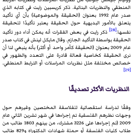
المنطقي والنظريات البنائية. ذكر كريسبين رايت في كتابه الذي
صدر عام 1992 بعنوان (الحقيقة والموضوعية) بأن أي تأكيد
يتعلق بالأمور البديهية حول الحقيقة يعتبر تأكيدًا للحقيقة
[28]
نفسها.
ذكر رايت في بعض الفقرات أنه يمكن أداء دور تأكيد
الحقيقة بواسطة التأكيد الجازم. وقال مايكل لينش في كتاب صدر
عام 2009 بعنوان (الحقيقة كأمر واحد أو أكثر) بأنه ينبغي لنا أن
نرى الحقيقة كخاصية فعالة قادرة على التعدد والظهور في
خصائص مختلفة مثل نظريات المراسلات أو الترابط المنطقي.
[29]
النظريات الأكثر تصديقًا
وفقًا لدراسة استقصائية للفلاسفة المختصين وغيرهم حول
وجهات نظرهم الفلسفية تم إجراءها في شهر تشرين الثاني عام
2009 (تم إجراءها على 3226 مشترك، من بينهم 1803 طالب من
طلاب كليات الفلسفة أو حملة شهادات الدكتوراه و829 طالب