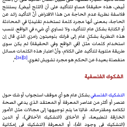
أبيض، هذه حقيقة) مساوٍ للتأكيد على أن (الثلج أبيض). يستنتج
فلاسفة نظرية عدم الحاجة من هذا الافتراض أنّ التأكيد زائد عن
الحاجة، بمعنى أنها مجرد كلمة تستخدم تقليديًا في المحادثة
أو الكتابة بشكل عام للتأكيد، ولا تساوي أي شيء في الواقع. تنسب
هذه النظرية بشكلٍ عام إلى فرانك بلومبتون رامزي الذي قال إن
استخدام كلمات مثل (في الواقع وفي الحقيقة) لم يكن سوى
طريقة ملتوية للتأكيد على الكلام، وأنّ اعتبار هذه الكلمات مسائل
[26]
[2]
منفصلة بعيدة عن الحكم هو مجرد تشويش لغوي.
",
الشكوك الفلسفية
التشكيك الفلسفي
بشكل عام هو أي موقف استجواب أو شك حول
عنصر أو أكثر من عناصر المعرفة أو المعتقد الذي يدعي الصحة
لكلامه ومقترحاته. غالبًا ما يتم توجيهها إلى مجالات مثل الأمور
الخارقة للطبيعة، أو الأخلاق (التشكيك الأخلاقي)، أو الدين
(التشكيك في وجود الله)، أو المعرفة (التشكيك في إمكانية