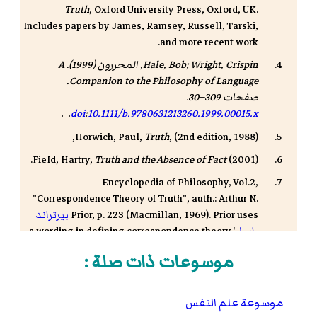
Truth
, Oxford University Press, Oxford, UK.
Includes papers by James, Ramsey, Russell, Tarski,
and more recent work.
Hale, Bob; Wright, Crispin, المحررون (1999).
A
.
Companion to the Philosophy of Language
صفحات 309–30.
. .
doi
:
10.1111/b.9780631213260.1999.00015.x
Horwich, Paul,
Truth
, (2nd edition, 1988),
Field, Hartry,
Truth and the Absence of Fact
(2001).
Encyclopedia of Philosophy
, Vol.2,
"Correspondence Theory of Truth", auth.:
Arthur N.
, p. 223 (Macmillan, 1969). Prior uses
Prior
بيرتراند
راسل
's wording in defining correspondence theory.
According to Prior, Russell was substantially
موسوعات ذات صلة :
responsible for helping to make correspondence
theory widely known under this name.
موسوعة علم النفس
Encyclopedia of Philosophy
, Vol.2,