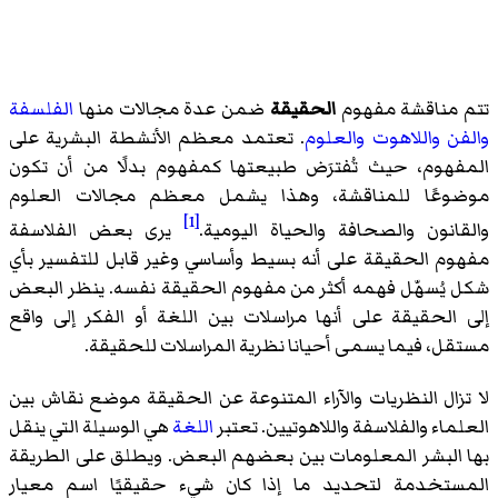
تتم مناقشة مفهوم
الحقيقة
ضمن عدة مجالات منها
الفلسفة
والفن
واللاهوت
والعلوم
. تعتمد معظم الأنشطة البشرية على
المفهوم، حيث تُفترَض طبيعتها كمفهوم بدلًا من أن تكون
موضوعًا للمناقشة، وهذا يشمل معظم مجالات العلوم
[1]
والقانون والصحافة والحياة اليومية.
يرى بعض الفلاسفة
مفهوم الحقيقة على أنه بسيط وأساسي وغير قابل للتفسير بأي
شكل يُسهّل فهمه أكثر من مفهوم الحقيقة نفسه. ينظر البعض
إلى الحقيقة على أنها مراسلات بين اللغة أو الفكر إلى واقع
مستقل، فيما يسمى أحيانا نظرية المراسلات للحقيقة.
لا تزال النظريات والآراء المتنوعة عن الحقيقة موضع نقاش بين
العلماء والفلاسفة واللاهوتيين. تعتبر
اللغة
هي الوسيلة التي ينقل
بها البشر المعلومات بين بعضهم البعض. ويطلق على الطريقة
المستخدمة لتحديد ما إذا كان شيء حقيقيًا اسم معيار