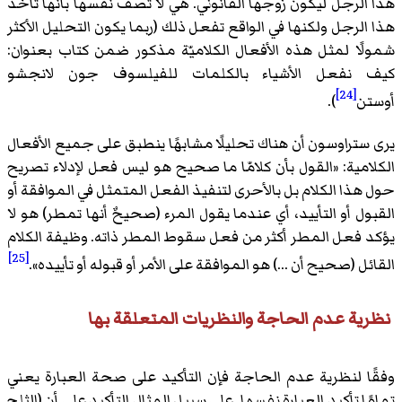
هذا الرجل ليكون زوجها القانوني. هي لا تصف نفسها بأنها تأخذ
هذا الرجل ولكنها في الواقع تفعل ذلك (ربما يكون التحليل الأكثر
شمولًا لمثل هذه الأفعال الكلاميّة مذكور ضمن كتاب بعنوان:
كيف نفعل الأشياء بالكلمات للفيلسوف جون لانجشو
[24]
أوستن
).
يرى ستراوسون أن هناك تحليلًا مشابهًا ينطبق على جميع الأفعال
الكلامية: «القول بأن كلامّا ما صحيح هو ليس فعل لإدلاء تصريح
حول هذا الكلام بل بالأحرى لتنفيذ الفعل المتمثل في الموافقة أو
القبول أو التأييد، أي عندما يقول المرء (صحيحٌ أنها تمطر) هو لا
يؤكد فعل المطر أكثر من فعل سقوط المطر ذاته. وظيفة الكلام
[25]
القائل (صحيح أن ...) هو الموافقة على الأمر أو قبوله أو تأييده».
نظرية عدم الحاجة والنظريات المتعلقة بها
وفقًا لنظرية عدم الحاجة فإن التأكيد على صحة العبارة يعني
تمامًا تأكيد العبارة نفسها. على سبيل المثال التأكيد على أن (الثلج