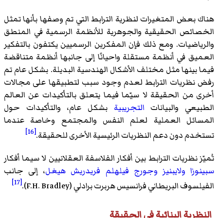
هناك بعض المتغيرات لنظرية الترابط التي تم وصفها بأنها تمثل
الخصائص الحقيقية والجوهرية للأنظمة الرسمية في المنطق
والرياضيات. ومع ذلك فإن المفكرين الرسميين يكتفون بالتفكير
العميق في أنظمة مستقلة واحيانًا إلى جانبها أنظمة متناقضة
فيما بينها مثل مختلف الأشكال الهندسية البديلة. بشكل عام تم
رفض نظريات الترابط لعدم وجود سبب لتطبيقها على مجالات
أخرى من الحقيقة لا سيّما فيما يتعلق بالتأكيدات عن العالم
الطبيعي والبيانات
التجريبية
بشكل عام، والتأكيدات حول
المسائل العملية لعلم النفس والمجتمع وخاصة عندما
[16]
تستخدم دون دعم النظريات الرئيسية الأخرى للحقيقة.
تُميّز نظريات الترابط بين أفكار الفلاسفة العقلانيين لا سيما أفكار
سبينوزا
ولايبنيز
وجورج فيلهلم فريدريش هيغل
، إلى جانب
[17]
الفيلسوف البريطاني فرانسيس هربرت برادلي (F.H. Bradley).
النظرية البنائية في الحقيقة