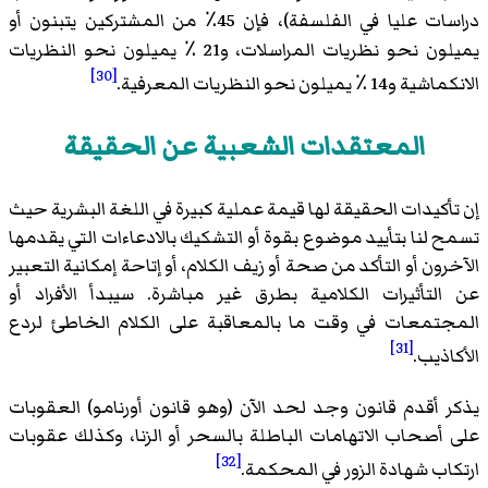
دراسات عليا في الفلسفة)، فإن 45٪ من المشتركين يتبنون أو
يميلون نحو نظريات المراسلات، و21 ٪ يميلون نحو النظريات
[30]
الانكماشية و14 ٪ يميلون نحو النظريات المعرفية.
المعتقدات الشعبية عن الحقيقة
إن تأكيدات الحقيقة لها قيمة عملية كبيرة في اللغة البشرية حيث
تسمح لنا بتأييد موضوع بقوة أو التشكيك بالادعاءات التي يقدمها
الآخرون أو التأكد من صحة أو زيف الكلام، أو إتاحة إمكانية التعبير
عن التأثيرات الكلامية بطرق غير مباشرة. سيبدأ الأفراد أو
المجتمعات في وقت ما بالمعاقبة على الكلام الخاطئ لردع
[31]
الأكاذيب.
يذكر أقدم قانون وجد لحد الآن (وهو قانون أورنامو) العقوبات
على أصحاب الاتهامات الباطلة بالسحر أو الزنا، وكذلك عقوبات
[32]
ارتكاب شهادة الزور في المحكمة.