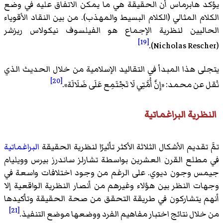
يؤكد هابرماس أن الحقيقة هي ما يمكن الاتفاق عليه في وضع
الكلام المثالي (الكلام البسيط والمهذب). من بين النقاد الأقوياء
الحاليين لنظرية الإجماع هو الفيلسوف نيكولاس ريزشر
[19]
(Nicholas Rescher).
يتجلى هذا المبدأ في التقاليد الإسلامية من خلال الحديث الذي
[20]
نُقل عن محمد: «إِنَّ أُمَّتِي لَا تَجْتَمِع عَلَى ضَلَالَة».
النظرية البراغماتية
تمَّ تقديم الأشكال الثلاثة الأكثر تأثيرًا لنظرية الحقيقة
البراغماتية
في مطلع القرن العشرين بواسطة تشارلز ساندرز بيرس وويليام
جيمس وجون ديوي. على الرغم من وجود اختلافات واسعة في
وجهات النظر بين هؤلاء وغيرهم من أنصار النظرية الواقعية إلا
أنهم يتشاركون في طريقة التحقق من صحة الحقيقة وتأكيدها
[21]
من خلال نتائج اختبار مفاهيم الفرد ووضعها موضع التنفيذ.