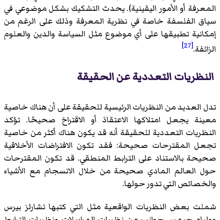
المعرفة أو الأمور اليقينية). يحدث التشكيك بشكل موضوعي في
سياق الفلسفة خاصة في نظرية المعرفة وذلك على الرغم من
إمكانية تطبيقها على أي موضوع مثل السياسة والدين والعلوم
[27]
الزائفة.
النظريات التعددية عن الحقيقة
تدل العديد من النظريات الرئيسية للحقيقة على أن هناك خاصية
معينة يجعل امتلاكها الاعتقادَ أو الاقتراحَ صحيحًا. تؤكد
النظريات التعددية للحقيقة أنه قد يكون هناك أكثر من خاصية
تجعل المقترحات صحيحة: فقد تكون الافتراضات الأخلاقية
صحيحة بالاستناد على الترابط المنطقي. قد تكون المقترحات
حول العالم المادي صحيحة من خلال الانسجام مع الأشياء
والخصائص التي تدور حولها.
شملت بعض النظريات الواقعية مثل التي كتبها تشارلز بيرس
ووليام جيمس جوانب من نظريات المراسلات ونظريات الترابط