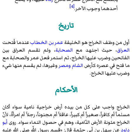
[4]
أحدهما وجوب الآخر.
تاريخ
أول من وظف الخراج هو الخليفة
عمر بن الخطاب
عندما فُتحت
العراق
، حيث اجتهد مع
الصحابة
، ولم تقسم العراق بين
الفاتحين وضرب عليها الخراج، ثم استمر فعل عمر والصحابة مع
ما فتح في عصره كأرض
الشام
ومصر
وغيرها، لم يقسم منها شيء
وضرب عليها الخراج.
الأحكام
الخراج واجب على كل من بيده أرض خراجية نامية سواء أكان
مسلماً أم كافراً، صغيراً أم كبيراً، عاقلاً أم مجنوناً، رجلاً أم امرأةً، لأنّ
الخراج مئونة الأرض النّامية، وهم في حصول النماء سواء. روى
أبو
داود
عن سهل بن أبي حثمة قال: «قسم رسول اللّه صلى الله عليه