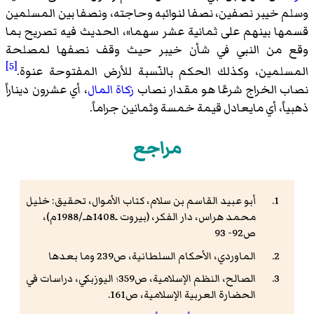
وسلم خيبر نصفين، نصفا لنوائبه وحاجته، ونصفا بين المسلمين
قسمها بينهم على ثمانية عشر سهما»، الحديث فيه تصريح بما
وقع من النبي في شأن خيبر حيث وقف نصفها لمصلحة
[5]
المسلمين، وكذلك الحكم بالنّسبة للأرض المفتوحة عنوة.
نصاب الخراج شرعًا هو مقدار نصاب
زكاة المال
، أي عشرون ديناراً
ذهبياً، أي مايعادل قيمة خمسة وثمانين جراماً.
مراجع
أبو عبيد القاسم بن سلام، كتاب الأموال، تحقيق: خليل
محمد هراس، دار الفكر، (بيروت ـ1408هـ/1988م)،
ص92- 93
الماوردي، الأحكام السلطانية، ص239 وما بعدها
الصالح، النظم الإسلامية، ص359؛ اليوزبكي، دراسات في
الحضارة العربية الإسلامية، ص161.