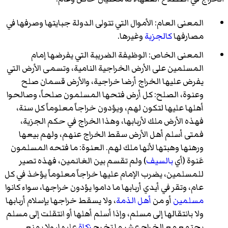
المعنى العام: الأموال التي تتولى الدولة جبايتها وصرفها في
مصارفها
كالجزية
وغيرها.
المعنى الخاص: الوظيفة الضريبة التي يفرضها إمام
المسلمين على الأرض الخراجية النامية، وتسمى الأرض التي
يفرض عليها الخراج أرضا خراجية، والأرض قسمان صلح
وعنوة، الصلح: كل أرض فتحها المسلمون صلحاً، وصالحوا
أهلها عليها لتكون لهم، ويؤدون خراجاً معلوماً كل سنة،
فهذه الأرض ملك لأربابها، وهذا الخراج في حكم الجزية،
فمتى أسلم أهل الأرض سقط الخراج عنهم، ولهم بيعها
ورهنها وهبتها لأنها ملك لهم. العنوة: ما فتحه المسلمون
عَنوة (أي
بالسيف
) ولم تقسم بين الغانمين، فهذه تصير
للمسلمين، يضرب الإمام عليها خراجاً معلوماً يؤخذ في كل
عام، وتقر في أيدي أربابها ما داموا يؤدون خراجها، سواء كانوا
مسلمين
أو من
أهل الذمة
، ولا يسقط خراجها بإسلام أربابها
ولا بانتقالها إلى مسلم، وإذا أسلم أهلها أو انتقلت إلى مسلم
يجتمع مع الخراج عشر ما تخرج
زكاة
عليها، ولا يمنع