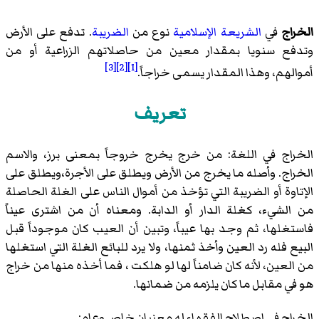
الخراج
في
الشريعة الإسلامية
نوع من
الضريبة
. تدفع على الأرض
وتدفع سنويا بمقدار معين من حاصلاتهم الزراعية أو من
[3]
[2]
[1]
أموالهم، وهذا المقدار يسمى خراجاً.
تعريف
الخراج في اللغة: من خرج يخرج خروجاً بمعنى برز، والاسم
الخراج. وأصله ما يخرج من الأرض ويطلق على الأجرة،ويطلق على
الإتاوة أو الضريبة التي تؤخذ من أموال الناس على الغلة الحاصلة
من الشيء، كغلة الدار أو الدابة. ومعناه أن من اشترى عيناً
فاستغلها، ثم وجد بها عيباً، وتبين أن العيب كان موجوداً قبل
البيع فله رد العين وأخذ ثمنها، ولا يرد للبائع الغلة التي استغلها
من العين، لأنه كان ضامناً لها لو هلكت ، فما أخذه منها من خراج
هو في مقابل ما كان يلزمه من ضمانها.
الخراج في اصطلاح الفقهاء له معنيان خاص وعام: