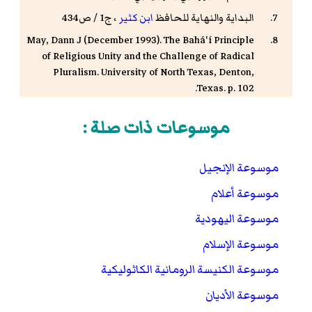
البداية والنهاية للحافظ
ابن كثير
، ج1 / ص434
May, Dann J (December 1993). The Bahá'í Principle
of Religious Unity and the Challenge of Radical
Pluralism. University of North Texas, Denton,
Texas. p. 102.
.
"The Departure of the great prophet Daniel"
موسوعات ذات صلة :
Copticchurch.net. مؤرشف من
الأصل
في 7 أغسطس
.
2018
Sergei Bulgakov,
Manual for Church Servers
, 2nd
موسوعة الإنجيل
ed. (Kharkov, 1900) pp. 453–65. December 11–17:
موسوعة أعلام
Sunday of the Holy Forefathers Translation:
Archpriest Eugene D. Tarris
موسوعة اليهودية
Francis E. Gigot (1889). "Daniel".
Catholic
موسوعة الإسلام
. New Advent. مؤرشف من
Encyclopedia on CD-ROM
الأصل
في 08 يونيو 2019.
موسوعة الكنيسة الرومانية الكاثوليكية
Noegel & Wheeler 2002
، صفحة 76.
موسوعة الأديان