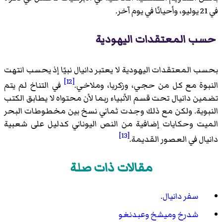
في 21 يوليو، وأحيانًا في يوم آخر.
حسب المعتقدات اليهودية
بحسب المعتقدات اليهودية لا يعتبر دانيال نبيًا إذ يحسب انتهت
[12]
النبوة مع كل من حجي، وزكريا، وملاخي.
في التناخ لم يتم
تضمين دانيال تحت قسم الأنبياء ربما لأن محتواه لا يطابق الكتب
النبوية. ولكن مع ذلك وجدت ثماني نسخ بين مخطوطات البحر
الميت وحكايات إضافية من النص اليوناني كدليل على شعبية
[13]
دانيال في العصور القديمة.
مقالات ذات صلة
سفر دانيال
.
شدرخ وميشخ وعبدنغو