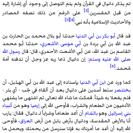
لم يذكر دانيال في القرآن ولم يتم التوصل إلى وجود أي إشارة إليه
[3]
من قبل المفسرين.
على الرغم من ذلك تصفه المصادر
[5]
[4]
والأحاديث الإسلامية بأنه نبي.
قد قال
أبو بكر بن أبي الدنيا
حدثنا أبو بلال محمد بن الحارث بن
عبد الله بن أبي بردة بن
أبي موسى الأشعري
، حدثنا أبو محمد
القاسم بن عبد الله، عن أبي الأشعث الأحمري، قال: قال
رسول الله
صلى الله عليه وسلم
:
إن دانيال دَعا ربه عز وجل أن تدفنه أمة
[6]
مُحمد
.
كما ورد عن
ابن أبي الدنيا
بإسناده إلى عبد الله بن أبي الهذيل، أن
بختنصر
سلط أسدين على دانيال بعد أن ألقاه في جُب - أي بئر -
فلم يفعلا به شيئاً. فمكث ما شاء الله تعالى ثم اشتهى ما يشتهي
الآدميون من الطعام والشراب، فأوحى الله إلى
إرميا
وهو من
أنبياء
بني إسرائيل
وهو
بالشام
أن أعد طعاماً وشراباً لـ دانيال. فقال: يارب
أنا بالأرض المقدسة، ودانيال بأرض بابل من أرض
العراق
، فأوحى
الله إليه أن أعد ما أمرناك به فإنا سنرسل من يحملك ويحمل ما