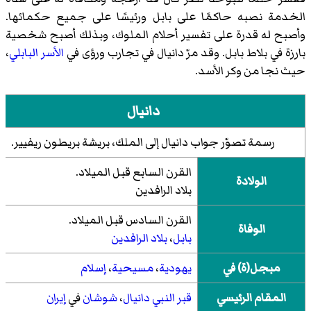
الخدمة نصبه حاكمًا على بابل ورئيسًا على جميع حكمائها.
وأصبح له قدرة على تفسير أحلام الملوك، وبذلك أصبح شخصية
بارزة في بلاط بابل. وقد مرّ دانيال في تجارب ورؤى في
الأسر البابلي
،
حيث نجا من وكر الأسد.
دانيال
رسمة تصوّر جواب دانيال إلى الملك، بريشة
بريطون ريفيير
.
القرن السابع قبل الميلاد.
الولادة
بلاد الرافدين
القرن السادس قبل الميلاد.
الوفاة
بابل
،
بلاد الرافدين
مبجل(ة) في
يهودية
،
مسيحية
،
إسلام
المقام الرئيسي
قبر النبي دانيال
،
شوشان
في
إيران