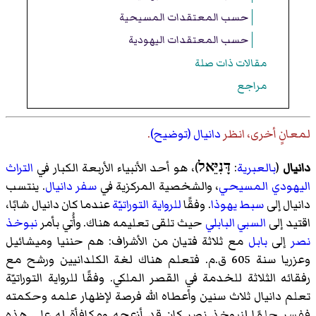
حسب المعتقدات المسيحية
حسب المعتقدات اليهودية
مقالات ذات صلة
مراجع
لمعانٍ أخرى، انظر
دانيال (توضيح)
.
دانيال
(
بالعبرية
:
דָּנִיֵּאל
)، هو أحد الأنبياء الأربعة الكبار في
التراث
اليهودي المسيحي
، والشخصية المركزية في
سفر دانيال
. ينتسب
دانيال إلى
سبط يهوذا
. وفقًا
للرواية التوراتيّة
عندما كان دانيال شابًا،
اقتيد إلى
السبي البابلي
حيث تلقى تعليمه هناك. وأُتي بأمر
نبوخذ
نصر
إلى
بابل
مع ثلاثة فتيان من الأشراف: هم حننيا وميشائيل
وعزريا سنة 605 ق.م. فتعلم هناك لغة الكلدانيين ورشح مع
رفقائه الثلاثة للخدمة في القصر الملكي. وفقًا للرواية التوراتيّة
تعلم دانيال ثلاث سنين وأعطاه الله فرصة لإظهار علمه وحكمته
ففسر حلمًا لنبوخذ نصر كان قد أزعجه ومكافأة له على هذه