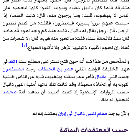
قلت: فما صنعتم بالرجل، قال: حفرنا بالنهار ثلاثة عشر قبرًا
متفرقة فلما كان بالليل دفناه وسوينا القبور كلها لنعميه على
الناس لا ينبشونه، قلت: وما يرجون منه، قال: كانت السماء إذا
حبست عنهم برزوا بسريره فيمطرون، فقلت: من كنتم تظنون
الرجل، قال: رجل يقال له دانيال، قلت: منذ كم وجدتموه قد مات،
قال: منذ ثلاثمائة سنة، قلت: ما تغير منه شيء، قال: إلا شعرات من
[7]
قفاه. إن لحوم الأنبياء لا تبليها الأرض ولا تأكلها السباع
.
والملّخص من هذا كله أنه حين فتح تستر على مطلع سنة
21هـ
في
عهد الخليفة الراشد الثاني
عمر بن الخطاب
وجد
المسلمون
جسد النبي
دانيال
فأمر عمر بدفنه وبتغييب قبره عن الناس خشية
التبرك به أو إتخاذه معبدًا، وقد كانت تلك ذاتها أمنية النبي دانيال
حسب الروايات الإسلامية إذ كانت أمنيته أن تدفنه أمة
محمد
فتحقق له ذلك.
والآن يوجد
مقام للنبي دانيال في إيران
يعتقد إنه له.
حسب المعتقدات البهائية