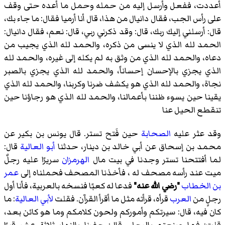
أعددت، ففعل وأرسل إليه من حمله وحمل ما أعده حتى وقف
على رأس الجب، فقال دانيال من هذا، قال أنا أرميا فقال: ما جاء بك،
قال: أرسلني إليك ربك، قال: وقد ذكرني ربي، قال: نعم، فقال دانيال:
الحمد لله الذي لا ينسى من ذكره، والحمد لله الذي يجيب من
دعاه، والحمد لله الذي من وثق به لم يكله إلى غيره، والحمد لله
الذي يجزي بالإحسان إحساناً، والحمد لله الذي يجزي بالصبر
نجاة، والحمد لله الذي هو يكشف ضرنا وكربنا، والحمد لله الذي
يقينا حين يسوء ظننا بأعمالنا، والحمد لله الذي هو رجاؤنا حين
تنقطع الحيل عنا
وقد عثر عليه
الصحابة
حين فَتح تستر. قال يونس بن بكير عن
محمد بن إسحاق عن أبي خالد بن دينار، حدثنا
أبو العالية
قال:
لما أفتتحنا تستر وجدنا في بيت مال
الهرمزان
سريرًا عليه رجلٌ
ميت عند رأسه مصحف له ، فأخذنا المصحف فحملناه إلى
عمر
بن الخطاب
"رضي الله عنه"
فدعا له كعبًا فنسخه بالعربية، فأنا أول
رجلٍ من
العرب
قرأه، قرأته مثل ما أقرأ القرآن. فقلت
لأبي العالية
: ما
كان فيه، قال: سيرتكم وأموركم ولحون كلامكم وما هو كائن بعد،