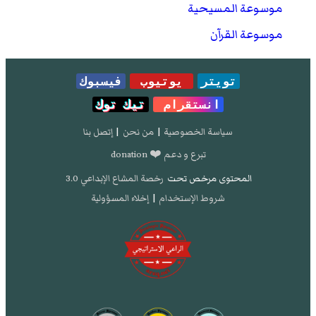
Stone 2011
، صفحة 68.
موسوعة المسيحية
موسوعة القرآن
تويتر
يوتيوب
فيسبوك
انستقرام
تيك توك
سياسة الخصوصية
|
من نحن
|
إتصل بنا
تبرع و دعم ❤️ donation
المحتوى مرخص تحت
رخصة المشاع الإبداعي 3.0
شروط الإستخدام
|
إخلاء المسؤولية