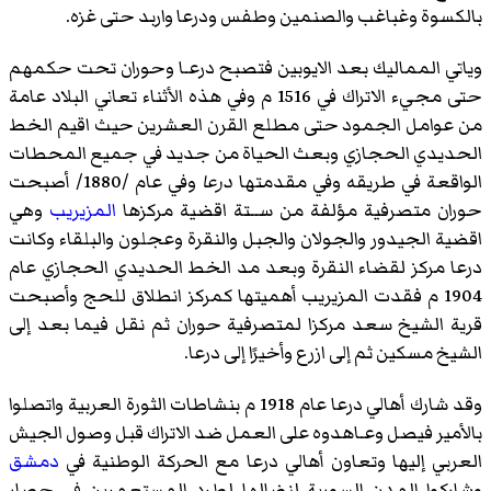
بالكسوة وغباغب والصنمين وطفس ودرعا واربد حتى غزه.
وياتي المماليك بعد الايوبين فتصبح درعـا وحوران تحت حكمهم
حتى مجيء الاتراك في 1516 م وفي هذه الأثناء تعاني البلاد عامة
من عوامل الجمود حتى مطلع القرن العشرين حيث اقيم الخط
الحديدي الحجازي وبعث الحياة من جديد في جميع المحطات
الواقعة في طريقه وفي مقدمتها
درعا
وفي عام /1880/ أصبحت
حوران متصرفية مؤلفة من ســتة اقضية مركزها
المزيريب
وهي
اقضية الجيدور والجولان والجبل والنقرة وعجلون والبلقاء وكانت
درعا مركز لقضاء النقرة وبعد مد الخط الحديدي الحجازي عام
1904 م فقدت المزيريب أهميتها كمركز انطلاق للحج وأصبحت
قرية الشيخ سعد مركزا لمتصرفية حوران ثم نقل فيما بعد إلى
الشيخ مسكين ثم إلى ازرع وأخيرًا إلى درعا.
وقد شارك أهالي درعا عام 1918 م بنشاطات الثورة العربية واتصلوا
بالأمير فيصل وعـاهدوه على العمل ضد الاتراك قبل وصول الجيش
العربي إليها وتعاون أهالي درعا مع الحركة الوطنية في
دمشق
وشاركوا المدن السورية لنضالها لطرد المستعمرين في حصار