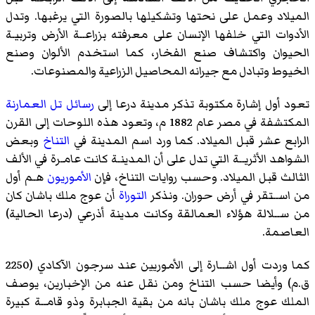
الميلاد وعمل على نحتها وتشكيلها بالصورة التي يرغبها. وتدل
الأدوات التي خلفها الإنسان على معرفته بزراعــة الأرض وتربيـة
الحيوان واكتشاف صنع الفخار، كما استخدم الألوان وصنع
الخيوط وتبادل مع جيرانه المحاصيل الزراعية والمصنوعات.
تعود أول إشارة مكتوبة تذكر مدينة درعا إلى
رسائل تل العمارنة
المكتشفة في مصر عام 1882 م، وتعود هذه اللوحات إلى القرن
الرابع عشر قبل الميلاد. كما ورد اسم المدينة في
التناخ
وبعض
الشواهد الأثريــة التي تدل على أن المدينـة كانت عامـرة في الألف
الثالث قبل الميلاد. وحسب روايات التناخ، فإن
الأموريون
هـم أول
من اســتقر في أرض حوران. ونذكر
التوراة
أن عوج ملك باشان كان
من ســلالة هؤلاء العمالقة وكانت مدينة أذرعي (درعا الحالية)
العاصمة.
كما وردت أول اشــارة إلى الأموريين عند سرجون الآكادي (2250
ق.م) وأيضا حسب التناخ ومن نقل عنه من الإخبارين، يوصف
الملك عوج ملك باشان بانه من بقية الجبابرة وذو قامــة كبيرة