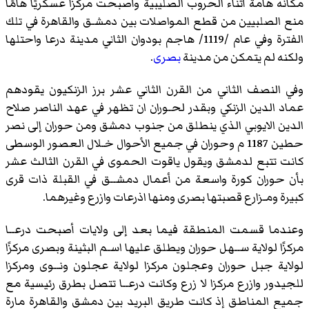
مكانه هامة أثناء الحروب الصليبية وأصبحت مركزًا عسكريًا هامًا
منع الصلبيين من قطع المواصلات بين دمشـق والقاهرة في تلك
الفترة وفي عام /1119/ هاجم بودوان الثاني مدينة درعا واحتلها
ولكنه لم يتمكن من مدينة
بصرى
.
وفي النصف الثاني من القرن الثاني عشر برز الزنكيون يقودهم
عماد الدين الزنكي وبقدر لحـوران ان تظهر في عهد الناصر صلاح
الدين الايوبي الذي ينطلق من جنوب دمشق ومن حوران إلى نصر
حطين 1187 م وحوران في جميع الأحوال خـلال العصور الوسطى
كانت تتبع لدمشق ويقول ياقوت الحموى في القرن الثالث عشر
بأن حوران كورة واسعة من أعمال دمشــق في القبلة ذات قرى
كبيرة ومـزارع قصبتها بصرى ومنها اذرعات وازرع وغيرهما.
وعندما قسمت المنطقة فيما بعد إلى ولايات أصبحت درعــا
مركزًا لولاية ســهل حوران ويطلق عليها اسـم البثينة وبصرى مركزًا
لولاية جبل حوران وعجلون مركزا لولاية عجلون ونــوى ومركزا
للجيدور وازرع مركزا لا زرع وكانت درعــا تتصل بطرق رئيسية مع
جميع المناطق إذ كانت طريق البريد بين دمشق والقاهرة مارة