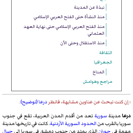
نبذة عن المدينة
منذ النشأة حتى الفتح العربي الإسلامي
منذ الفتح العربي الإسلامي حتى نهاية العهد
العثماني
منذ الاستقلال وحتى الآن
الثقافة
الجغرافيا
المناخ
مراجع وهوامش
؛ إن كنت تبحث عن عناوين مشابهة، فانظر
درعا (توضيح)
.
درعا
مدينة
سورية
تعد من أقدم المدن العربية، تقع في جنوب
سوريا بالقرب من
الحدود السورية الأردنية
. كانت في تاريخها مدينة
مهمة في
حوران
الذي يمتد من جنوب دمشق في سوريا إلى
جبال