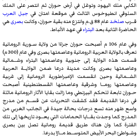
الكابي ملك اليهود وتوغل في أرض حوران ثم انتصر على الملك
السلوقي انطيوخوس الثالث في موقعة امتان في
جبل العرب
قــرب
صلخد
عام 88 ق.م وانتزع منه بقية حوران، وكانت
بصرى
هي
الحاضرة الثانية بعد
البتراء
في عهد الأنباط.
وفي عام 106 م أصبحت حوران جزءًا من ولاية سـورية الرومانية
تعرف بالولاية العربية الرومانية وعاصمتها بصرى وفي عام (300 م)
قسمت هذه الولاية إلى جنوبية وعاصمتها البتراء وشــمالية
وعاصمتها بصرى وكانت مدينة درعا ضمن الولايــة العربية
الشــمالية وحين انقسمت الإمبراطورية الرومانية إلى غربية
وعاصمتها رومــا وشرقية وعاصمتها القسطنطينية أصبحت
حـوران تابعة للحكم البيزنطي وما زالت بقايا الآثار الرومانية ماثلة
في درعا القديمة فقد كشفت التحريات عن قســم من مدرج
واسع ظهر منه تسع درجات بحالة جيدة في الجانب الغربي من
المدرج كما وجدت بقــايا الحمامات التي يعــود تاريخها إلى تلك
الفترة كما وان هناك طريق قديمة رومانية تصل بين بصرى
وشـواطئ
البحر الأبيض المتوســط
مــارًا بدرعا.