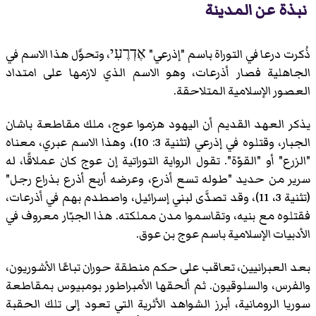
نبذة عن المدينة
ذُكرت درعا في التوراة باسم "إذرعي" אֶדְרֶעִי، وتحوَّل هذا الاسم في
الجاهلية فصار أذرعات، وهو الاسم الذي لازمها على امتداد
العصور الإسلامية المتلاحقة.
يذكر العهد القديم أن اليهود هزموا عوج، ملك مقاطعة باشان
الجبار، وقتلوه في إذرعي (تثنية 3: 10)، وهذا الاسم عبري، معناه
"الزرع" أو "القوّة". تقول الرواية التوراتية إن عوج كان عملاقًا، له
سرير من حديد "طوله تسع أذرع، وعرضه أربع أذرع بذراع رجل"
(تثنية 3، 11)، وقد تصدَّى لبني إسرائيل، واصطدم بهم في أذرعات،
فقتلوه مع بنيه، وتقاسموا مدن مملكته. هذا الجبّار معروف في
الأدبيات الإسلامية باسم عوج بن عوق.
بعد العبرانيين، تعاقب على حكم منطقة حوران تباعًا الأشوريون،
والفرس، والسلوقيون. ثم ألحقها الأمبراطور بومبيوس بمقاطعة
سوريا الرومانية، أبرز الشواهد الأثرية التي تعود إلى تلك الحقبة