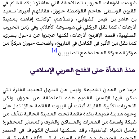
شهدت اذراعات الحروب المتلاحقة التي عاشتها بلاد الشام في
القرون الوسطى. هاجم القرامطة حوران، فقاتلهم أميرها سعيد
بن عامر بن قيس الشهابي، وصدَّهم، "وكانت إقامته بمدينة
أذرعات"، كما نقل الزركلي في موسوعة الأعلام. وفي زمن الحروب
الصليبية، قصد الإفرنج أذرعات، لكنها عجزوا عن دخول بصرى،
كما نقل ابن الأثير في الكامل في التاريخ، وأضحت حوران مركزًا من
[3]
مراكز المعركة المحتدة مع الصليبيين.
منذ النشأة حتى الفتح العربي الإسلامي
درعا من المدن القديمة وليس من السهل تحديد الفترة التي
سكن فيها الإنسان القديم هذه المنطقة من حوران ولكن
التحريات الأثرية القليلة أثبتت أن البيوت القائمة حاليًا تدل على
وجود مدينة قديمة بائدة قائمة تحت المدينة الحالية تتألف من
شبكة واسعة من الممرات والمساكن والغرف والمعابر المحفورة
بفعل المياه الباطنية، وقد ســكنها انسـان الكهوف في العصر
الحجري الحديث من الألف السادسة إلى الألف الرابعـة قبل