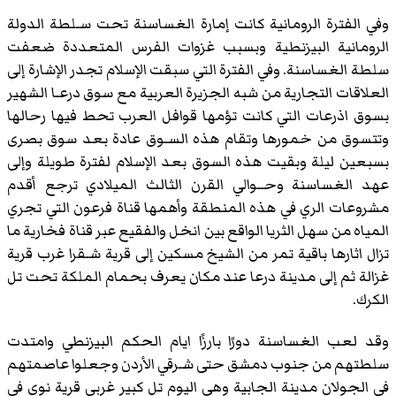
وفي الفترة الرومانية كانت إمارة الغساسنة تحت سـلطة الدولة
الرومانية البيزنطية وبسبب غزوات الفرس المتعددة ضعفت
سلطة الغساسنة. وفي الفترة التي سبقت الإسلام تجدر الإشارة إلى
العلاقات التجارية من شبه الجزيرة العربية مع سوق درعـا الشهير
بسوق اذرعات التي كانت تؤمها قوافل العرب تحط فيها رحالها
وتتسوق من خمورها وتقام هذه السـوق عادة بعد سوق بصرى
بسبعين ليلة وبقيت هذه السوق بعد الإسلام لفترة طويلة وإلى
عهد الغساسنة وحــوالي القرن الثالث الميلادي ترجع أقدم
مشروعات الري في هذه المنطقة وأهمها قناة فرعون التي تجري
المياه من سهل الثريا الواقع بين انخل والفقيع عبر قناة فخارية ما
تزال اثارها باقية تمر من الشيخ مسكين إلى قرية شـقرا غرب قرية
غزالة ثم إلى مدينة درعا عند مكان يعرف بحمام الملكة تحت تل
الكرك.
وقد لعب الغساسنة دورًا بارزًا ايام الحكم البيزنطي وامتدت
سلطتهم من جنوب دمشق حتى شـرقي الأردن وجعلوا عاصمتهم
في الجولان مدينة الجابية وهي اليوم تل كبير غربي قرية نوى في