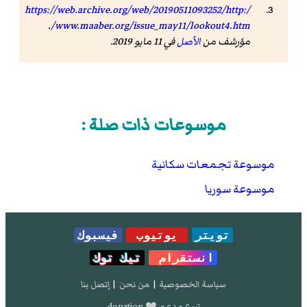
https://web.archive.org/web/20190511093252/http:/
.
/www.maaber.org/issue_may11/lookout4.htm
مؤرشف من
الأصل
في 11 مايو 2019.
موسوعات ذات صلة :
موسوعة تجمعات سكانية
موسوعة سوريا
تويتر
يوتيوب
فيسبوك
انستقرام
تيك توك
سياسة الخصوصية
|
من نحن
|
إتصل بنا
تبرع و دعم ❤️ donation