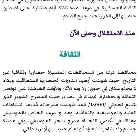
الثكنة العسكرية في درعا لمدة ثلاثة أيام متتالية حتى اضطروا
حاميتها إلى الفرار تحت جنح الظلام.
منذ الاستقلال وحتى الآن
الثقافة
محافظة درعا من المحافظات المتميزة حضاريا وثقافيا عبر
التاريخ، حيث شهدت أرضها الدورات الحضارية المتعاقبة، ويكاد
لا يخلو مكان في حوران إلا وبه الآثار والأوابد الشاهدة على تواصل
الثقافة والحضارة، فهناك في بصرى حيث المسرح الشهير الذي
يتسع لحوالي /15000/ فقد شهدت مدرجاته قديما النشاطات
الفنية والموسيقية والثقافية، ومدرج درعـا الخاص بالموسيقى
وهناك في أقاصي اللجــاة مدرج سحر الموسيقي، وفي مدينة
جاسم ولد شاعر الشعراء أبو تمام حبيب بن أوس الطائي.