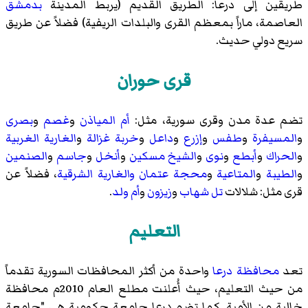
طريقين إلى درعا: الطريق القديم (يربط المدينة
بدمشق
العاصمة، ماراً بمعظم القرى والبلدات الريفية) فضلاً عن طريق
سريع دولي حديث.
قرى حوران
تضم عدة مدن وقرى سورية، مثل:
أم المياذن
و‌
غصم
و‌
بصرى
و‌
المسيفرة
و‌
طفس
و‌
إزرع
و‌
داعل
و‌
خربة غزالة
و‌
الغارية الغربية
و‌
الحراك
و‌
أبطع
و‌
نوى
و‌
الشيخ مسكين
و‌
أنخل
و‌
جاسم
و‌
الصنمين
و‌
الطيبة
و‌
المتاعية
و‌
محجة
عتمان والغارية الشرقية
، فضلاً عن
قرى مثل: شلالات
تل شهاب
و
زيزون
و
أم ولد
.
التعليم
تعد
محافظة درعا
واحدة من أكثر المحافظات السورية تقدماً
من حيث التعليم، حيث
أُعلنت مطلع العام 2010م محافظة
خالية من الأمية
. كما تضم درعا
جامعة حكومية
هي "
جامعة