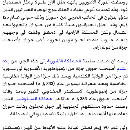
ووصفت التوراة الأموريين بانهم مثل الأرز طــولاً ومثل السـنديان
قوة. وقد تصدت أذرعي بقيادة الملك عوج لهجرة العبرانيين الذين
بدؤوا ينزلون في الجانب الغربي من حـوران وذلك حوالي عــام 125
ق.م، وقد احتل العبرانيون مـدنًا كثيرة من حــوران واتجهوا نحو
الشمال ولكن المملكة الآرامية في دمشق وقفت في وجههم
وبعـد حـروب دامت نحــو قرنين تحررت أرض حوران وأصبحت
جزءًا من دولة آرام.
وبعد أن امتدت سلطة
المملكة الآشورية
إلى هذا الجزء من
بلاد
الشام
أصبحت حوران جزءًا من الإمبراطورية الآشــورية في ســوريا
ثم جزءًا من الولاية الكلدانية وبعد ذلك جزءًا من الولاية الفارسية
الخامسة وبعد معركـة ايسوس عام (333 ق.م) أصبحت حــوران
جزءًا من إمبراطورية الاســكندر المقدوني الكبير وبعد وفاته
أصبحت حـوران عام 333 ق.م جزءًا من
مملكة الســلوقيين
الذين
وصلت حدود مملكتهم الجنوبية إلى جبل عجلون وكانت حوران
وعاصمتها أذرعا ضمن مناطق البثينة الاسم اليوناني للمنطقة.
وفي عام 90 ق.م تمكن عبادة ملك الأنباط من قهـر الإســكندر