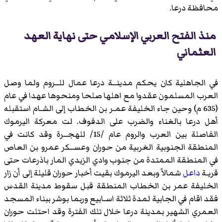
محافظة درعا.
منذ الفتح العربي الإسلامي حتى نهاية العهد
العثماني
في الجاهلية كان يحكم مدينــة درعا عمال للــروم ولما وصل
العرب المسلمون عقدوا مع اهلها صلحا ومنحوها عهدا في عام
(635 م) وحين جاء الخليفة
عمـر بن الخطاب
إلى الشـام استقبله
أهل درعا بالغناء والضرب على الدفوف. لت معركة اليرموك
الفاصلة بين العرب والروم عام /15/ للهجــرة وقد كانت في
المنطقة الجنوبية الغربية من حوران وعســكر عمرو بن العاص
في المنطقة الممتدة من جنوب وادي الزيدي المار باذرعات حتى
قريـة
داعل
شمالاً وبعد اليرموك بقيت أخبار حوران قليلة إلى أن زار
الخليفة عمر بن الخطاب المنطقة قبل سقوط مدينة القدس
فقد اقام في الجابية لمدة ثلاثة اسـابيع وربما بوشر ببناء المسجد
العمري الشهير بمدينة درعا خلال تلك الفترة وقد احتلت حوران