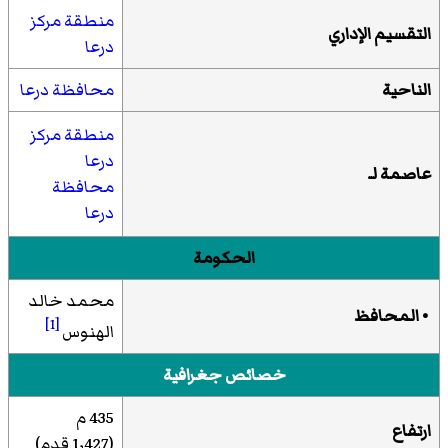
منطقة مركز
التقسيم الإداري
درعا
الناحية
محافظة درعا
منطقة مركز
درعا
عاصمة لـ
محافظة
درعا
الحكومة
محمد خالد
•
المحافظ
[1]
الهنوس
خصائص جغرافية
435 م
ارتفاع
(1٬427 قدم)