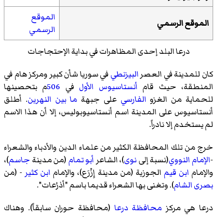
الموقع
الموقع الرسمي
الرسمي
درعا البلد إحدى المظاهرات في بداية الإحتجاجات
كان للمدينة في العصر
البيزنطي
في سوريا شأن كبير ومركز هام في
المنطقة، حيث قام
أنستاسيوس الأول
في
506
م بتحصينها
للحماية من الغزو
الفارسي
على جبهة
ما بين النهرين
. أطلق
أنستاسيوس
على المدينة اسم
أنستاسيوبوليس
، إلا أن هذا الاسم
لم يستخدم إلا نادراً.
خرج من تلك المحافظة الكثير من علماء الدين والأدباء والشعراء
-
الإمام النووي
(نسبة إلى
نوى
)، الشاعر
أبو تمام
(من مدينة
جاسم
)،
والإمام
ابن قيم
الجوزية (من مدينة إِزْرَع)، والإمام
ابن كثير
- (من
بصرى الشام
). وتغنى بها الشعراء قديما باسم "أذرُعات".
درعا هي مركز
محافظة درعا
(محافظة حوران سابقاً). وهناك