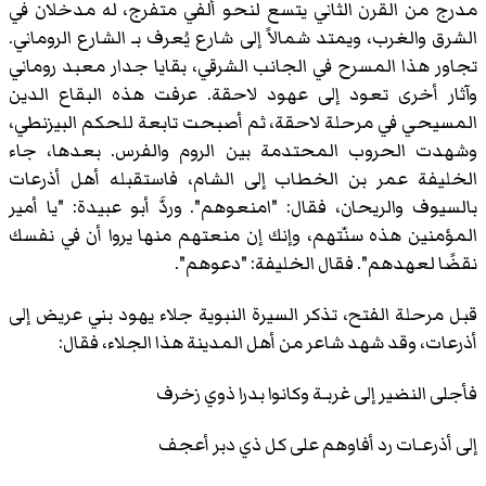
مدرج من القرن الثاني يتسع لنحو ألفي متفرج، له مدخلان في
الشرق والغرب، ويمتد شمالاً إلى شارع يُعرف بـ الشارع الروماني.
تجاور هذا المسرح في الجانب الشرقي، بقايا جدار معبد روماني
وآثار أخرى تعود إلى عهود لاحقة. عرفت هذه البقاع الدين
المسيحي في مرحلة لاحقة، ثم أصبحت تابعة للحكم البيزنطي،
وشهدت الحروب المحتدمة بين الروم والفرس. بعدها، جاء
الخليفة عمر بن الخطاب إلى الشام، فاستقبله أهل أذرعات
بالسيوف والريحان، فقال: "امنعوهم". وردَّ أبو عبيدة: "يا أمير
المؤمنين هذه سنّتهم، وإنك إن منعتهم منها يروا أن في نفسك
نقضًا لعهدهم". فقال الخليفة: "دعوهم".
قبل مرحلة الفتح، تذكر السيرة النبوية جلاء يهود بني عريض إلى
أذرعات، وقد شهد شاعر من أهل المدينة هذا الجلاء، فقال:
فأجلى النضير إلى غربـة وكانوا بدرا ذوي زخرف
إلى أذرعـات رد أفاوهم على كل ذي دبر أعجف