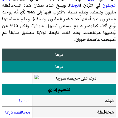
عجلون
في الأردن (
الرمثا
). ويبلغ عدد سكان هذه المحافظة
مليون ونصف، وتبلغ نسبة الاغتراب فيها إلى 65% (أي أنه يوجد
مغتربون من أبنائها 65% غير المليون ونصف). وتبلغ مساحتها
أربع آلاف كيلومتر مربع. تسمى "سهل حوران"، ولكن 70% من
أراضيها مرتفعات. وقد كانت تابعة
لولاية دمشق
سابقاً ثم
أصبحت عاصمة حوران.
درعا
درعا
تقسيم إداري
البلد
سوريا
محافظة
محافظة درعا