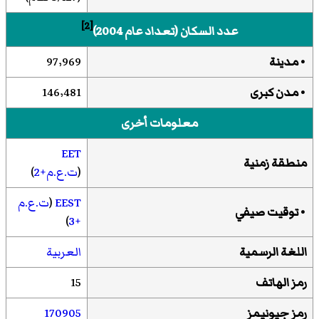
[2]
عدد السكان (تعداد عام 2004)
• مدينة
97٬969
•
مدن كبرى
146٬481
معلومات أخرى
EET
منطقة زمنية
(
ت.ع.م+2
)
EEST
(
ت.ع.م
•
توقيت صيفي
)
+3
اللغة الرسمية
العربية
رمز الهاتف
15
رمز جيونيمز
170905