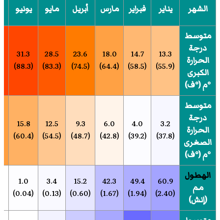
الشهر
يناير
فبراير
مارس
أبريل
مايو
يونيو
ي
متوسط
درجة
6
31.3
28.5
23.6
18.0
14.7
13.3
الحرارة
(90.7)
(88.3)
(83.3)
(74.5)
(64.4)
(58.5)
(55.9)
الكبرى
°م (°ف)
متوسط
درجة
3
15.8
12.5
9.3
6.0
4.0
3.2
الحرارة
(64.9)
(60.4)
(54.5)
(48.7)
(42.8)
(39.2)
(37.8)
الصغرى
°م (°ف)
الهطول
1.0
3.4
15.2
42.3
49.4
60.9
مم
(0.04)
(0.13)
(0.60)
(1.67)
(1.94)
(2.40)
(إنش)