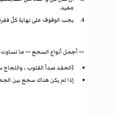
مفيد.
يجب الوقوف على نهاية كلّ فقر
== أجمل أنواع السجع == ما تساوت ف
(الحقد صدأ القلوب ، واللجاج س
إذا لم يكن هناك سجع بين الجم