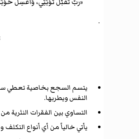
«ربّ تَقَبَّلْ تَوْبَتِي، وَاغْسِلْ حَوْ
.
يتسم السجع بخاصية تعطي سراً ل
النفس ويطربها.
التساوي بين الفقرات النثرية م
يأتي خالياً من أي أنواع التكلف 