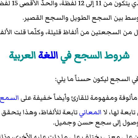
والحدّ الأقصى 15 لفظة.
وسط بين السجع الطويل والسجع القصير.
ل من السجعتين من ألفاظ قليلة، وكلّما قلت الأل
شروط السجع في
اللغة
العربية
في السجع ليكون حسناً ما يلي:
لوفة ومفهومة للقارئ وأيضاً خفيفة على
السمع
ابعة لها، لا
المعاني
تابعة للألفاظ، وهذا يتحقق م
الوصول إلى سجع حسن وجميل.
 على معنى يختلف على ما دلت عليه الأخرى، وذلك ح