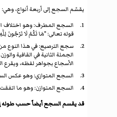
يقسّم السجع إلى أربعة أنواع، وهي:
السجع المطرف: وهو اختلاف ال
قوله تعالى: "مَا لَكُمْ لَا تَرْجُونَ لِلَّهِ و
سجع الترصيع: في هذا النوع من
الجملة الثانية في القافية وال
الأسجاع بجواهر لفظه، ويقرع ال
السجع المتوازي: وهو عكس ال
السجع المتوازن: وهو ما اتفقت ف
قد يقسم السجع أيضاً حسب طوله إلى