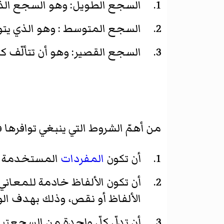
السجع الطويل: وهو السجع الذي يتكون من 11 إلى 12 لفظة، 
السجع المتوسط : وهو الذي يت
السجع القصير: وهو أن تتألّف ك
من أهمّ الشروط التي ينبغي توافرها 
أن تكون
المفردات
المستخدمة مأ
أن تكون الألفاظ خادمة للمعاني ت
الألفاظ أو نقص، وذلك بهدف 
أن تدلّ كلّ واحدة من السجعتين