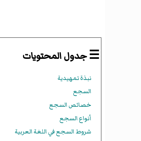
☰ جدول المحتويات
نبذة تمهيدية
السجع
خصائص السجع
أنواع السجع
شروط السجع في اللغة العربية