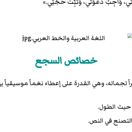
بَتي، وَأجِبْ دَعْوَتي، وَثَبِّتْ حُجَّتِي.»
خصائص السجع
جماله، وهي القدرة على إعطاء نغماً موسيقياً ي
ن حيث الطول.
والتصنع في النص.