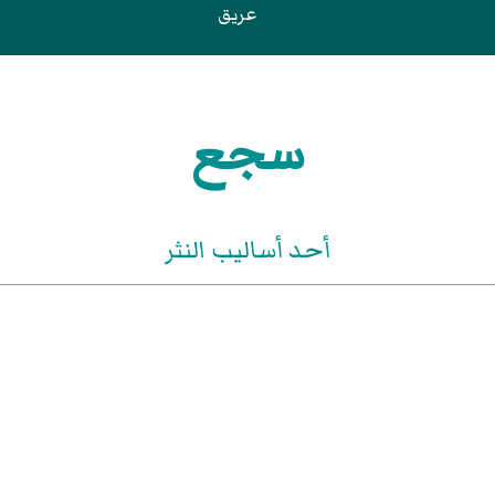
عريق
سجع
أحد أساليب النثر