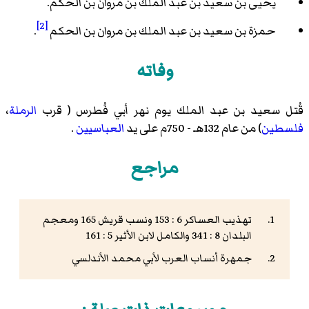
يحيى بن سعيد بن عبد الملك بن مروان بن الحكم
.
[2]
حمزة بن سعيد بن عبد الملك بن مروان بن الحكم
.
وفاته
قُتل سعيد بن عبد الملك يوم نهر أبي فُطرس ( قرب
الرملة
،
فلسطين
) من عام 132هـ - 750م على يد
العباسيين
.
مراجع
تهذيب العساكر 6 : 153 ونسب قريش 165 ومعجم
البلدان 8 : 341 والكامل لابن الأثير 5 : 161
جمهرة أنساب العرب لأبي محمد الأندلسي