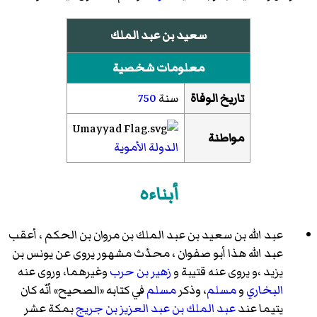
سعيد بن عبد الملك
معلومات شخصية
تاريخ الوفاة
سنة
750
مواطنة
الدولة الأموية
أبناءه
عبد الله بن سعيد بن عبد الملك بن مروان بن الحكم
، أعقب
عبد الله هذا أبو صفوان ، محدّث مشهور يروى عن
يونس بن
يزيد
،و يروى عنه قتيبة و
زهير بن حرب
وغيرهما، وروى عنه
البخاري
و
مسلم
، وذكر
مسلم
في كتابه «الصحيح» أنّه كان
يتيما عند
عبد الملك بن عبد العزيز بن جريج
بمكة
عشر