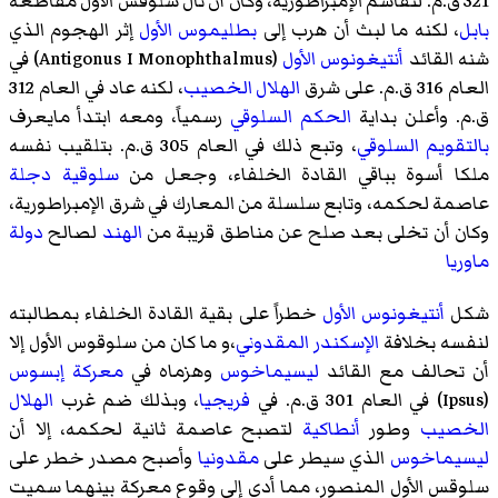
321 ق.م. لتقاسم الإمبراطورية، وكان أن نال سلوقس الأول مقاطعة
بابل
، لكنه ما لبث أن هرب إلى
بطليموس الأول
إثر الهجوم الذي
شنه القائد
أنتيغونوس الأول
(Antigonus I Monophthalmus) في
العام 316 ق.م. على شرق
الهلال الخصيب
، لكنه عاد في العام 312
ق.م. وأعلن بداية
الحكم السلوقي
رسمياً، ومعه ابتدأ مايعرف
بالتقويم السلوقي
، وتبع ذلك في العام 305 ق.م. بتلقيب نفسه
ملكا أسوة بباقي القادة الخلفاء، وجعل من
سلوقية
دجلة
عاصمة لحكمه، وتابع سلسلة من المعارك في شرق الإمبراطورية،
وكان أن تخلى بعد صلح عن مناطق قريبة من
الهند
لصالح
دولة
ماوريا
شكل
أنتيغونوس الأول
خطراً على بقية القادة الخلفاء بمطالبته
لنفسه بخلافة
الإسكندر المقدوني
،و ما كان من سلوقوس الأول إلا
أن تحالف مع القائد
ليسيماخوس
وهزماه في
معركة إبسوس
(Ipsus) في العام 301 ق.م. في
فريجيا
، وبذلك ضم غرب
الهلال
الخصيب
وطور
أنطاكية
لتصبح عاصمة ثانية لحكمه، إلا أن
ليسيماخوس
الذي سيطر على
مقدونيا
وأصبح مصدر خطر على
سلوقس الأول المنصور، مما أدى إلى وقوع معركة بينهما سميت