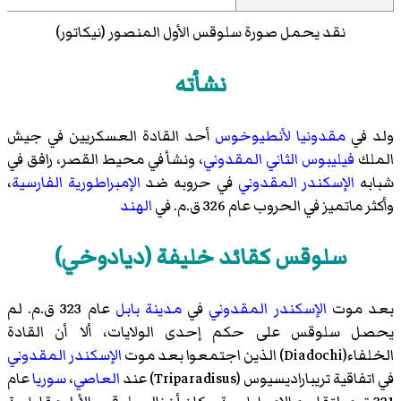
نقد يحمل صورة سلوقس الأول المنصور (نيكاتور)
نشأته
ولد في
مقدونيا
لأنطيوخوس
أحد القادة العسكريين في جيش
الملك
فيليبوس الثاني المقدوني
، ونشأ في محيط القصر، رافق في
شبابه
الإسكندر المقدوني
في حروبه ضد
الإمبراطورية الفارسية
،
وأكثر ماتميز في الحروب عام 326 ق.م. في
الهند
سلوقس كقائد خليفة (ديادوخي)
بعد موت
الإسكندر المقدوني
في
مدينة بابل
عام 323 ق.م. لم
يحصل سلوقس على حكم إحدى الولايات، ألا أن القادة
الخلفاء(Diadochi) الذين اجتمعوا بعد موت
الإسكندر المقدوني
في
اتفاقية تريباراديسيوس
(Triparadisus) عند
العاصي
،
سوريا
عام