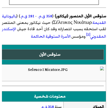
سلوقس الأول المنصور (نيكاتور)
(
358
ق.م.
-
281
ق.م.
) (
باليونانية
القديمة
:Σέλευκος Νικάτωρ) حيث نيكاتور بمعنى المنتصر
لقب استحقه بسبب انتصاراته وقد كان أحد قادة جيش
الإسكندر
[2]
المقدوني
ومؤسس
الأسرة السلوقية الحاكمة
سلوقس الأول
معلومات شخصية
الميلاد
سنة
358 ق م