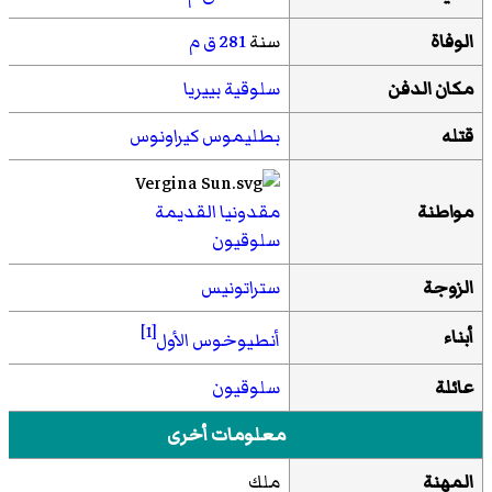
الوفاة
سنة
281 ق م
مكان الدفن
سلوقية بييريا
قتله
بطليموس كيراونوس
مواطنة
مقدونيا القديمة
سلوقيون
الزوجة
ستراتونيس
[1]
أبناء
أنطيوخوس الأول
عائلة
سلوقيون
معلومات أخرى
المهنة
ملك